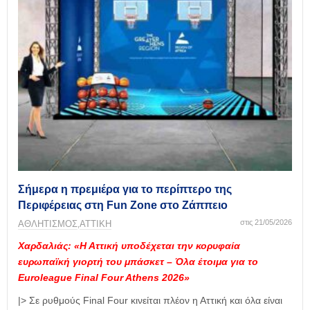
Σήμερα η πρεμιέρα για το περίπτερο της
Περιφέρειας στη Fun Zone στο Ζάππειο
στις 21/05/2026
ΑΘΛΗΤΙΣΜΟΣ
ΑΤΤΙΚΗ
,
Χαρδαλιάς: «Η Αττική υποδέχεται την κορυφαία
ευρωπαϊκή γιορτή του μπάσκετ – Όλα έτοιμα για το
Euroleague Final Four Athens 2026»
|> Σε ρυθμούς Final Four κινείται πλέον η Αττική και όλα είναι