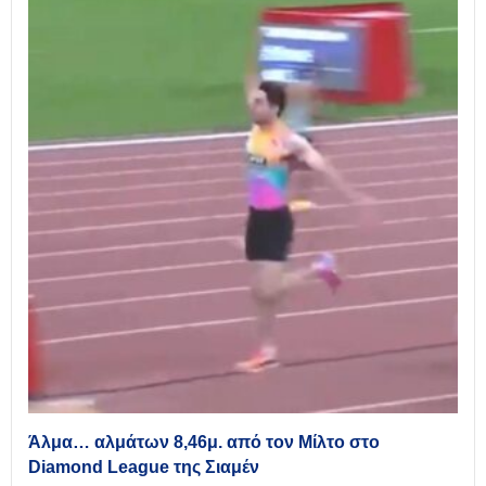
Άλμα… αλμάτων 8,46μ. από τον Μίλτο στο
Diamond League της Σιαμέν