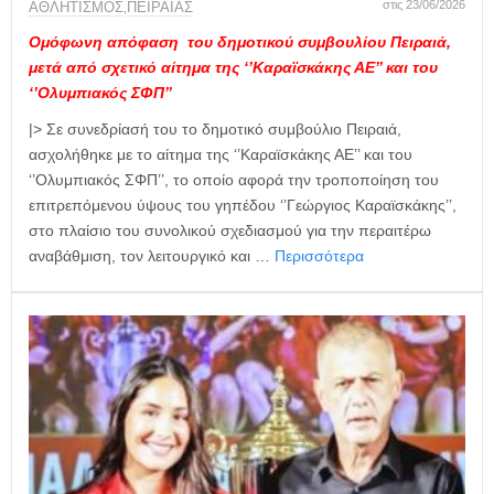
στις 23/06/2026
ΑΘΛΗΤΙΣΜΟΣ
ΠΕΙΡΑΙΑΣ
,
Ομόφωνη απόφαση του δημοτικού συμβουλίου Πειραιά,
μετά από σχετικό αίτημα της ‘’Καραϊσκάκης ΑΕ’’ και του
‘’Ολυμπιακός ΣΦΠ’’
|> Σε συνεδρίασή του το δημοτικό συμβούλιο Πειραιά,
ασχολήθηκε με το αίτημα της ‘’Καραϊσκάκης ΑΕ’’ και του
‘’Ολυμπιακός ΣΦΠ’’, το οποίο αφορά την τροποποίηση του
επιτρεπόμενου ύψους του γηπέδου ‘’Γεώργιος Καραϊσκάκης’’,
στο πλαίσιο του συνολικού σχεδιασμού για την περαιτέρω
αναβάθμιση, τον λειτουργικό και …
Περισσότερα