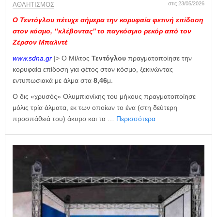
στις 23/05/2026
ΑΘΛΗΤΙΣΜΟΣ
Ο Τεντόγλου πέτυχε σήμερα την κορυφαία φετινή επίδοση
στον κόσμο, ‘’κλέβοντας’’ το παγκόσμιο ρεκόρ από τον
Ζέρσον Μπαλντέ
www.sdna.gr
|> Ο Μίλτος
Τεντόγλου
πραγματοποίησε την
κορυφαία επίδοση για φέτος στον κόσμο, ξεκινώντας
εντυπωσιακά με άλμα στα
8,46
μ.
Ο δις «χρυσός» Ολυμπιονίκης του μήκους πραγματοποίησε
μόλις τρία άλματα, εκ των οποίων το ένα (στη δεύτερη
προσπάθειά του) άκυρο και τα …
Περισσότερα