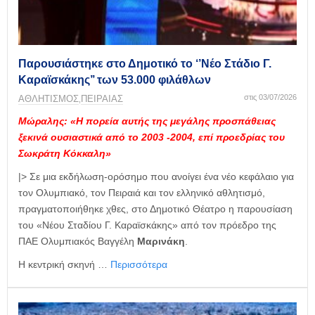
η
μ
ε
ρ
ί
Παρουσιάστηκε στο Δημοτικό το ‘’Νέο Στάδιο Γ.
δ
Καραϊσκάκης’’ των 53.000 φιλάθλων
α
στις 03/07/2026
ΑΘΛΗΤΙΣΜΟΣ
ΠΕΙΡΑΙΑΣ
,
Μώραλης: «Η πορεία αυτής της μεγάλης προσπάθειας
ξεκινά ουσιαστικά από το 2003 -2004, επί προεδρίας του
Σωκράτη Κόκκαλη»
|> Σε μια εκδήλωση-ορόσημο που ανοίγει ένα νέο κεφάλαιο για
τον Ολυμπιακό, τον Πειραιά και τον ελληνικό αθλητισμό,
πραγματοποιήθηκε χθες, στο Δημοτικό Θέατρο η παρουσίαση
του «Νέου Σταδίου Γ. Καραϊσκάκης» από τον πρόεδρο της
ΠΑΕ Ολυμπιακός Βαγγέλη
Μαρινάκη
.
Η κεντρική σκηνή …
Περισσότερα