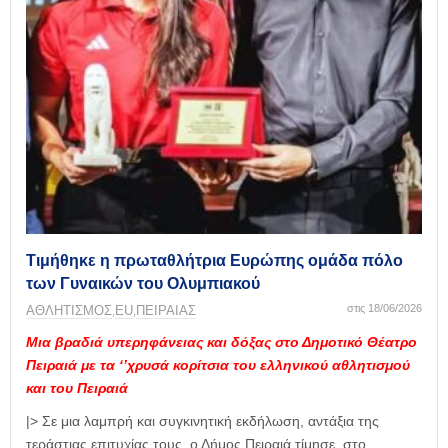
Τιμήθηκε η πρωταθλήτρια Ευρώπης ομάδα πόλο
των Γυναικών του Ολυμπιακού
στις 18/06/2026
ΑΘΛΗΤΙΣΜΟΣ
ΕU
ΠΕΙΡΑΙΑΣ
,
,
Μια βραδιά υπερηφάνειας και δόξας στο Δημοτικό Θέατρο
Πειραιά με τα ‘’χρυσά κορίτσια του ελληνικού αθλητισμού
και του Πειραιά
|> Σε μια λαμπρή και συγκινητική εκδήλωση, αντάξια της
τεράστιας επιτυχίας τους, ο Δήμος Πειραιά τίμησε, στο