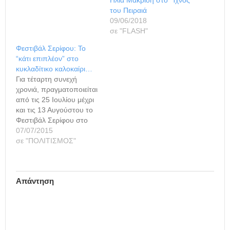
του Πειραιά
09/06/2018
σε "FLASH"
Φεστιβάλ Σερίφου: Το
“κάτι επιπλέον” στο
κυκλαδίτικο καλοκαίρι…
Για τέταρτη συνεχή
χρονιά, πραγματοποιείται
από τις 25 Ιουλίου μέχρι
και τις 13 Αυγούστου το
Φεστιβάλ Σερίφου στο
κοίλο θέατρο της Κάτω
07/07/2015
Χώρας. Στόχος η
σε "ΠΟΛΙΤΙΣΜΟΣ"
εξάπλωση της Τέχνης και
του πολιτισμού, της
σύνδεσης του πολιτισμού
Απάντηση
με τον τουρισμό αλλά την
εξωστρέφεια του νησιού
στον κόσμο, το Φεστιβάλ
Σερίφου ανοίγει τις
πύλες…