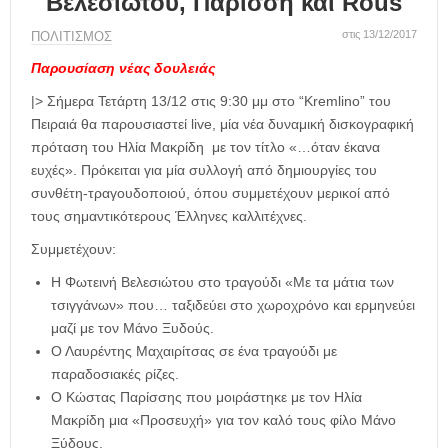
Βελεσιώτου, Παρίσση και Rous
η
μ
στις 13/12/2017
ΠΟΛΙΤΙΣΜΟΣ
ε
ρ
Παρουσίαση νέας δουλειάς
ί
|> Σήμερα Τετάρτη 13/12 στις 9:30 μμ στο “Kremlino” του
δ
Πειραιά θα παρουσιαστεί live, μία νέα δυναμική δισκογραφική
α
πρόταση του Ηλία Μακρίδη με τον τίτλο «…όταν έκανα
ευχές». Πρόκειται για μία συλλογή από δημιουργίες του
συνθέτη-τραγουδοποιού, όπου συμμετέχουν μερικοί από
τους σημαντικότερους Έλληνες καλλιτέχνες.
Συμμετέχουν:
Η Φωτεινή Βελεσιώτου στο τραγούδι «Με τα μάτια των
τσιγγάνων» που… ταξιδεύει στο χωροχρόνο και ερμηνεύει
μαζί με τον Μάνο Ξυδούς.
Ο Λαυρέντης Μαχαιρίτσας σε ένα τραγούδι με
παραδοσιακές ρίζες.
Ο Κώστας Παρίσσης που μοιράστηκε με τον Ηλία
Μακρίδη μια «Προσευχή» για τον καλό τους φίλο Μάνο
Ξύδους.