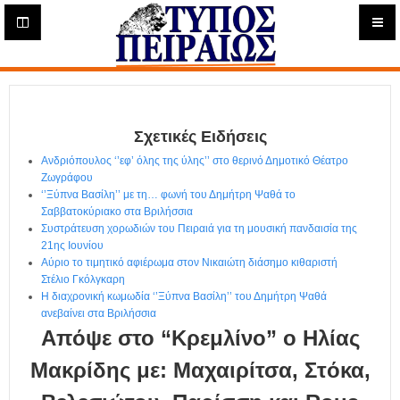
Η
μ
ε
Τύπος
ρ
ή
Πειραιώς - Ενημέρωση
σ
ι
Σχετικές Ειδήσεις
α
Δ
Ανδριόπουλος ‘’εφ’ όλης της ύλης’’ στο θερινό Δημοτικό Θέατρο
ι
Ζωγράφου
α
‘’Ξύπνα Βασίλη’’ με τη… φωνή του Δημήτρη Ψαθά το
δ
Σαββατοκύριακο στα Βριλήσσια
Συστράτευση χορωδιών του Πειραιά για τη μουσική πανδαισία της
ι
21ης Ιουνίου
κ
Αύριο το τιμητικό αφιέρωμα στον Νικαιώτη διάσημο κιθαριστή
τ
Στέλιο Γκόλγκαρη
υ
Η διαχρονική κωμωδία ‘’Ξύπνα Βασίλη’’ του Δημήτρη Ψαθά
α
ανεβαίνει στα Βριλήσσια
κ
Απόψε στο “Κρεμλίνο” ο Ηλίας
ή
Ε
Μακρίδης με: Μαχαιρίτσα, Στόκα,
φ