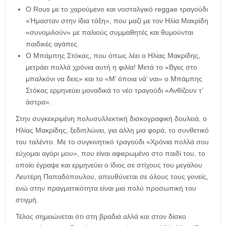
Ο Rous με το χαρούμενο και νοσταλγικό reggae τραγούδι
«Ήμασταν στην ίδια τάξη», που μαζί με τον Ηλία Μακρίδη
«συνομιλούν» με παλιούς συμμαθητές και θυμούνται
παιδικές αγάπες.
O Μπάμπης Στόκας, που όπως λέει ο Ηλίας Μακρίδης,
μετράει πολλά χρόνια αυτή η φιλία! Μετά το «Βγες στο
μπαλκόνι να δεις» και το «Μ’ όποια νά’ ναι» ο Μπάμπης
Στόκας ερμηνεύει μοναδικά το νέο τραγούδι «Ανθίζουν τ’
άστρα».
Στην συγκεκριμένη πολυσυλλεκτική δισκογραφική δουλειά, ο
Ηλίας Μακρίδης, ξεδιπλώνει, για άλλη μια φορά, το συνθετικό
του ταλέντο. Με το συγκινητικό τραγούδι «Χρόνια πολλά σου
εύχομαι αγόρι μου», που είναι αφιερωμένο στο παιδί του, το
οποίο έγραψε και ερμηνεύει ο ίδιος σε στίχους του μεγάλου
Λευτέρη Παπαδόπουλου, απευθύνεται σε όλους τους γονείς,
ενώ στην πραγματικότητα είναι μια πολύ προσωπική του
στιγμή.
Τέλος σημειώνεται ότι στη βραδιά αλλά και στον δίσκο