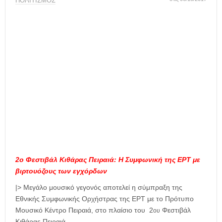
η
ΠΟΛΙΤΙΣΜΟΣ
μ
ε
ρ
ί
δ
α
2ο Φεστιβάλ Κιθάρας Πειραιά: Η Συμφωνική της ΕΡΤ με
βιρτουόζους των εγχόρδων
|> Μεγάλο μουσικό γεγονός αποτελεί η σύμπραξη της
Εθνικής Συμφωνικής Ορχήστρας της ΕΡΤ με το Πρότυπο
Μουσικό Κέντρο Πειραιά, στο πλαίσιο του 2
Φεστιβάλ
ου
Κιθάρας Πειραιά.