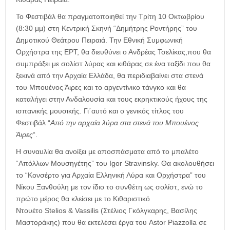
Το Φεστιβάλ θα πραγματοποιηθεί την Τρίτη 10 Οκτωβρίου
(8:30 μμ) στη Κεντρική Σκηνή “Δημήτρης Ροντήρης” του
Δημοτικού Θεάτρου Πειραιά. Την Εθνική Συμφωνική
Ορχήστρα της ΕΡΤ, θα διευθύνει ο Ανδρέας Τσελίκας,που θα
συμπράξει με σολίστ λύρας και κιθάρας σε ένα ταξίδι που θα
ξεκινά από την Αρχαία Ελλάδα, θα περιδιαβαίνει στα στενά
του Μπουένος Άιρες και το αργεντίνικο τάνγκο και θα
καταλήγει στην Ανδαλουσία και τους εκρηκτικούς ήχους της
ισπανικής μουσικής. Γι΄αυτό και ο γενικός τίτλος του
Φεστιβάλ “
Από την αρχαία λύρα στα στενά του Μπουένος
Άιρες
“.
Η συναυλία θα ανοίξει με αποσπάσματα από το μπαλέτο
“Απόλλων Μουσηγέτης” του Igor Stravinsky. Θα ακολουθήσει
το “Κονσέρτο για Αρχαία Ελληνική Λύρα και Ορχήστρα” του
Νίκου Ξανθούλη με τον ίδιο το συνθέτη ως σολίστ, ενώ το
πρώτο μέρος θα κλείσει με το Κιθαριστικό
Ντουέτο Stelios & Vassilis (Στέλιος Γκόλγκαρης, Βασίλης
Μαστοράκης) που θα εκτελέσει έργα του Astor Piazzolla σε