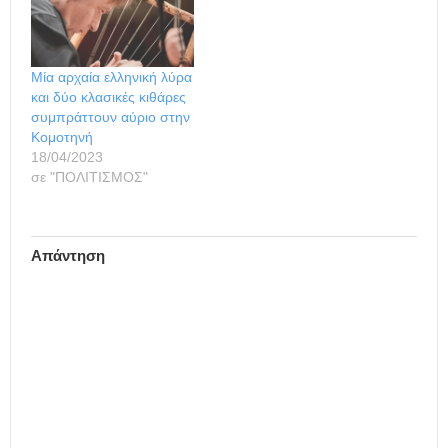
του Πρότυπου Μουσικού
Πρόκειται για τον σολίστ
Κέντρου του Δήμου και
της κιθάρας Γιώργο
της Εθνικής Συμφωνικής
Γκόλγκαρη που θα
Ορχήστρας της ΕΡΤ.
συμπράξει με την Εθνική
Μία αρχαία ελληνική λύρα
Γενικός τίτλος του
Συμφωνική Ορχήστρα
και δύο κλασικές κιθάρες
μουσικού γεγονότος ήταν
της ΕΡΤ, η οποία θα
συμπράττουν αύριο στην
«Από την αρχαία λύρα…
εκτελέσει το θαυμάσιο
Κομοτηνή
Κοντσέρτο Ανδαλούζ του
18/04/2023
Ισπανού συνθέτη Χοακίν
σε "ΠΟΛΙΤΙΣΜΟΣ"
Ροντρίγκο, υπό…
Απάντηση