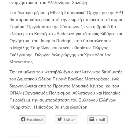
ενορχήστρωση του Αλέξανδρου Χαλάψη.
Στο δεύτερο μέρος η Εθνική Συμφωνική Ορχήστρα της ΕΡΤ
θα παρουσιάσει μέρη από την κωμική οπερέτα του Σπύρου
Σαμάρα “Πριγκίπισσα της Σάσσωνος”, ενώ η βραδιά θα
κλείσει με το Κονσέρτο «Andaluz» για τέσσερις Κιθάρες και
Ορχήστρα του Joaquin Rodrigo, που θα εκτελέσουν
ο Μιχάλης Σουρβίνος και οι νέοι κιθαρίστες Γιώργος
Γκόλγκαρης, Γιώργος Δεληγιώργης και Χριστόδουλος
Μπενετάτος.
Την επιμέλεια του Φεστιβάλ έχει ο καλλιτεχνικός διευθυντής
του Δημοτικού Ωδείου Πειραιά Βασίλης Μαστοράκης, ενώ
διοργανώνεται από το Πρότυπο Μουσικό Κέντρο και τον
ΟΠΑΝ (Οργανισμός Πολιτισμού, Αθλητισμού και Νεολαίας
Πειραιά) με την συμπαράσταση του Συλλόγου Ελλήνων
Κιθαριστών. Η είσοδος θα είναι ελεύθερη.
Facebook
Twitter
Email