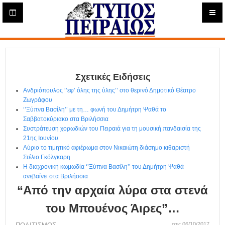
Η
μ
ε
Τύπος
ρ
ή
Πειραιώς - Ενημέρωση
σ
ι
Σχετικές Ειδήσεις
α
Δ
Ανδριόπουλος ‘’εφ’ όλης της ύλης’’ στο θερινό Δημοτικό Θέατρο
ι
Ζωγράφου
α
‘’Ξύπνα Βασίλη’’ με τη… φωνή του Δημήτρη Ψαθά το
δ
Σαββατοκύριακο στα Βριλήσσια
Συστράτευση χορωδιών του Πειραιά για τη μουσική πανδαισία της
ι
21ης Ιουνίου
κ
Αύριο το τιμητικό αφιέρωμα στον Νικαιώτη διάσημο κιθαριστή
τ
Στέλιο Γκόλγκαρη
υ
Η διαχρονική κωμωδία ‘’Ξύπνα Βασίλη’’ του Δημήτρη Ψαθά
α
ανεβαίνει στα Βριλήσσια
κ
“Από την αρχαία λύρα στα στενά
ή
Ε
του Μπουένος Άιρες”…
φ
στις 06/10/2017