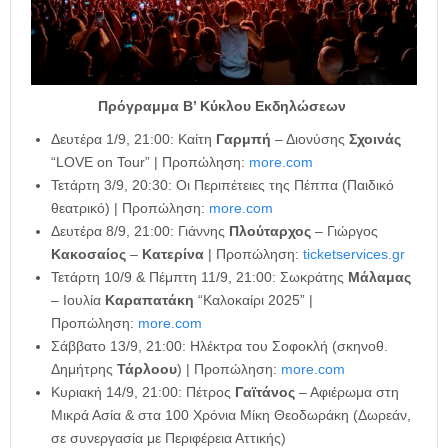
Πρόγραμμα Β’ Κύκλου Εκδηλώσεων
Δευτέρα 1/9, 21:00: Καίτη
Γαρμπή
– Διονύσης
Σχοινάς
“LOVE on Tour” | Προπώληση:
more.com
Τετάρτη 3/9, 20:30: Οι Περιπέτειες της Πέππα (Παιδικό
θεατρικό) | Προπώληση:
more.com
Δευτέρα 8/9, 21:00: Γιάννης
Πλούταρχος
– Γιώργος
Κακοσαίος
–
Κατερίνα
| Προπώληση:
ticketservices.gr
Τετάρτη 10/9 & Πέμπτη 11/9, 21:00: Σωκράτης
Μάλαμας
– Ιουλία
Καραπατάκη
“Καλοκαίρι 2025” |
Προπώληση:
more.com
Σάββατο 13/9, 21:00: Ηλέκτρα του Σοφοκλή (σκηνοθ.
Δημήτρης
Τάρλοου
) | Προπώληση:
more.com
Κυριακή 14/9, 21:00: Πέτρος
Γαϊτάνος
– Αφιέρωμα στη
Μικρά Ασία & στα 100 Χρόνια Μίκη Θεοδωράκη (Δωρεάν,
σε συνεργασία με Περιφέρεια Αττικής)