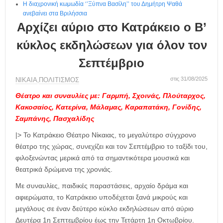
Η διαχρονική κωμωδία ‘’Ξύπνα Βασίλη’’ του Δημήτρη Ψαθά
ανεβαίνει στα Βριλήσσια
Αρχίζει αύριο στο Κατράκειο ο Β’
κύκλος εκδηλώσεων για όλον τον
Σεπτέμβριο
στις 31/08/2025
ΝΙΚΑΙΑ
ΠΟΛΙΤΙΣΜΟΣ
,
Θέατρο και συναυλίες με: Γαρμπή, Σχοινάς, Πλούταρχος,
Κακοσαίος, Κατερίνα, Μάλαμας, Καραπατάκη, Γονίδης,
Σαμπάνης, Πασχαλίδης
|> Το Κατράκειο Θέατρο Νίκαιας, το μεγαλύτερο σύγχρονο
θέατρο της χώρας, συνεχίζει και τον Σεπτέμβριο το ταξίδι του,
φιλοξενώντας μερικά από τα σημαντικότερα μουσικά και
θεατρικά δρώμενα της χρονιάς.
Με συναυλίες, παιδικές παραστάσεις, αρχαίο δράμα και
αφιερώματα, το Κατράκειο υποδέχεται ξανά μικρούς και
μεγάλους σε έναν δεύτερο κύκλο εκδηλώσεων από αύριο
Δευτέρα 1η Σεπτεμβρίου έως την Τετάρτη 1η Οκτωβρίου.