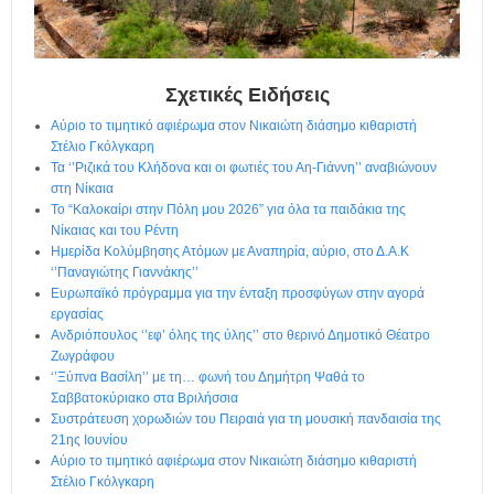
η
μ
ε
ρ
Σχετικές Ειδήσεις
ί
δ
Αύριο το τιμητικό αφιέρωμα στον Νικαιώτη διάσημο κιθαριστή
α
Στέλιο Γκόλγκαρη
Τα ‘’Ριζικά του Κλήδονα και οι φωτιές του Αη-Γιάννη’’ αναβιώνουν
στη Νίκαια
Το “Καλοκαίρι στην Πόλη μου 2026” για όλα τα παιδάκια της
Νίκαιας και του Ρέντη
Ημερίδα Κολύμβησης Ατόμων με Αναπηρία, αύριο, στο Δ.Α.Κ
‘’Παναγιώτης Γιαννάκης’’
Ευρωπαϊκό πρόγραμμα για την ένταξη προσφύγων στην αγορά
εργασίας
Ανδριόπουλος ‘’εφ’ όλης της ύλης’’ στο θερινό Δημοτικό Θέατρο
Ζωγράφου
‘’Ξύπνα Βασίλη’’ με τη… φωνή του Δημήτρη Ψαθά το
Σαββατοκύριακο στα Βριλήσσια
Συστράτευση χορωδιών του Πειραιά για τη μουσική πανδαισία της
21ης Ιουνίου
Αύριο το τιμητικό αφιέρωμα στον Νικαιώτη διάσημο κιθαριστή
Στέλιο Γκόλγκαρη