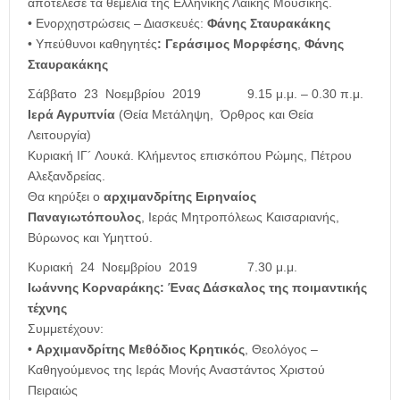
αποτέλεσε τα θεμέλια της Ελληνικής Λαϊκής Μουσικής.
• Ενορχηστρώσεις – Διασκευές:
Φάνης Σταυρακάκης
• Υπεύθυνοι καθηγητές
: Γεράσιμος Μορφέσης
,
Φάνης
Σταυρακάκης
Σάββατο 23 Νοεμβρίου 2019
9.15 μ.μ. – 0.30 π.μ.
Ιερά Αγρυπνία
(Θεία Μετάληψη, Όρθρος και Θεία
Λειτουργία)
Κυριακή ΙΓ´ Λουκά. Κλήμεντος επισκόπου Ρώμης, Πέτρου
Αλεξανδρείας.
Θα κηρύξει ο
αρχιμανδρίτης Ειρηναίος
Παναγιωτόπουλος
, Ιεράς Μητροπόλεως Καισαριανής,
Βύρωνος και Υμηττού.
Κυριακή 24 Νοεμβρίου 2019
7.30 μ.μ.
Ιωάννης Κορναράκης: Ένας Δάσκαλος της ποιμαντικής
τέχνης
Συμμετέχουν:
•
Αρχιμανδρίτης Μεθόδιος Κρητικός
, Θεολόγος –
Καθηγούμενος της Ιεράς Μονής Αναστάντος Χριστού
Πειραιώς