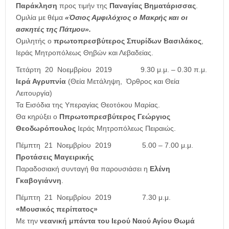
Παράκληση
προς τιμήν της
Παναγίας Βηματάρισσας
.
Ομιλία με θέμα
«Όσιος Αμφιλόχιος ο Μακρής και οι
ασκητές της Πάτμου».
Ομιλητής ο
πρωτοπρεσβύτερος Σπυρίδων Βασιλάκος
,
Ιεράς Μητροπόλεως Θηβών και Λεβαδείας.
Τετάρτη 20 Νοεμβρίου 2019
9.30 μ.μ. – 0.30 π.μ.
Ιερά Αγρυπνία
(Θεία Μετάληψη, Όρθρος και Θεία
Λειτουργία)
Τα Εισόδια της Υπεραγίας Θεοτόκου Μαρίας.
Θα κηρύξει ο
Ππρωτοπρεσβύτερος Γεώργιος
Θεοδωρόπουλος
Ιεράς Μητροπόλεως Πειραιώς.
Πέμπτη 21 Νοεμβρίου 2019
5.00 – 7.00 μ.μ.
Προτάσεις Μαγειρικής
Παραδοσιακή συνταγή θα παρουσιάσει η
Ελένη
Γκαβογιάννη
.
Πέμπτη 21 Νοεμβρίου 2019
7.30 μ.μ.
«Μουσικός περίπατος»
Με την
νεανική μπάντα του Ιερού Ναού Αγίου Θωμά