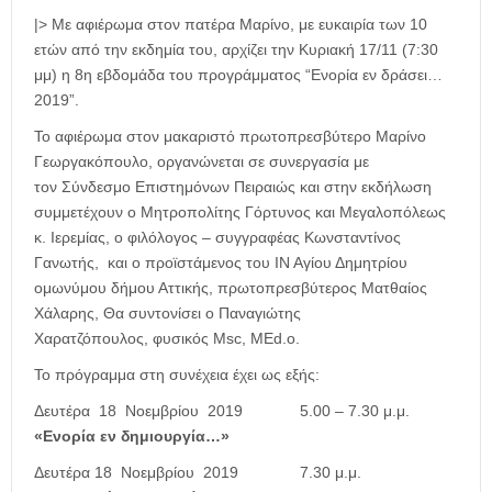
|> Με αφιέρωμα στον πατέρα Μαρίνο, με ευκαιρία των 10
ετών από την εκδημία του, αρχίζει την Κυριακή 17/11 (7:30
μμ) η 8η εβδομάδα του προγράμματος “Ενορία εν δράσει…
2019”.
Το αφιέρωμα στον μακαριστό πρωτοπρεσβύτερο Μαρίνο
Γεωργακόπουλο, οργανώνεται σε συνεργασία με
τον Σύνδεσμο Επιστημόνων Πειραιώς και στην εκδήλωση
συμμετέχουν ο Μητροπολίτης Γόρτυνος και Μεγαλοπόλεως
κ. Ιερεμίας, ο φιλόλογος – συγγραφέας Κωνσταντίνος
Γανωτής, και ο προϊστάμενος του ΙΝ Αγίου Δημητρίου
ομωνύμου δήμου Αττικής, πρωτοπρεσβύτερος Ματθαίος
Χάλαρης, Θα συντονίσει ο Παναγιώτης
Χαρατζόπουλος, φυσικός Msc, MEd.ο.
Το πρόγραμμα στη συνέχεια έχει ως εξής:
Δευτέρα 18 Νοεμβρίου 2019
5.00 – 7.30 μ.μ.
«Ενορία εν δημιουργία…»
Δευτέρα 18 Νοεμβρίου 2019
7.30 μ.μ.