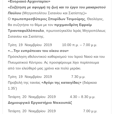
«Ενοριακό Αρχονταρίκι»
«Συζήτηση με αφορμή τη ζωή και το έργο του μακαριστού
Παύλου
(Μητροπολίτου Σισανίου και Σιατίστης)»
Ο
πρωτοπρεσβύτερος Σπυρίδων Τσιμούρης
, Θεολόγος,
θα συζητήσει το θέμα με τον
πρχιμανδρίτη Εφραίμ
Τριανταφυλλόπουλο
, πρωτοσύγκελλο Ιεράς Μητροπόλεως
Σισανίου και Σιατίστης.
Τρίτη 19 Νοεμβρίου 2019
10.00 π.μ. – 7.00 μ.μ.
«…Την ευπρέπειαν του οίκου σου»
Πρόσκληση εθελοντικού καθαρισμού του Ιερού Ναού και του
Πνευματικού Κέντρου. Ας προσφέρουμε λίγο περίσσευμα
από τον ελεύθερό μας χρόνο και πολύ μεράκι.
Τρίτη 19 Νοεμβρίου 2019
7.30 μ.μ.
Προβολή της ταινίας
«Αγόρι της καταιγίδας»
(διάρκεια
1.35’)
Τετάρτη 20 Νοεμβρίου 2019
4.30 – 8.30 μ.μ.
Δημιουργικό Εργαστήριο Ντεκουπάζ
Τετάρτη 20 Νοεμβρίου 2019
7.00 μ.μ.