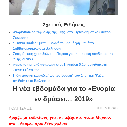
η
μ
ε
ρ
ί
Σχετικές Ειδήσεις
δ
Ανδριόπουλος ‘’εφ’ όλης της ύλης’’ στο θερινό Δημοτικό Θέατρο
α
Ζωγράφου
‘’Ξύπνα Βασίλη’’ με τη… φωνή του Δημήτρη Ψαθά το
Σαββατοκύριακο στα Βριλήσσια
Συστράτευση χορωδιών του Πειραιά για τη μουσική πανδαισία της
21ης Ιουνίου
Αύριο το τιμητικό αφιέρωμα στον Νικαιώτη διάσημο κιθαριστή
Στέλιο Γκόλγκαρη
Η διαχρονική κωμωδία ‘’Ξύπνα Βασίλη’’ του Δημήτρη Ψαθά
ανεβαίνει στα Βριλήσσια
Η νέα εβδομάδα για το «Ενορία
εν δράσει… 2019»
στις 15/11/2019
ΠΟΛΙΤΙΣΜΟΣ
Αρχίζει με εκδήλωση για τον αξέχαστο παπα-Μαρίνο,
που «έφυγε» πριν δέκα χρόνια…