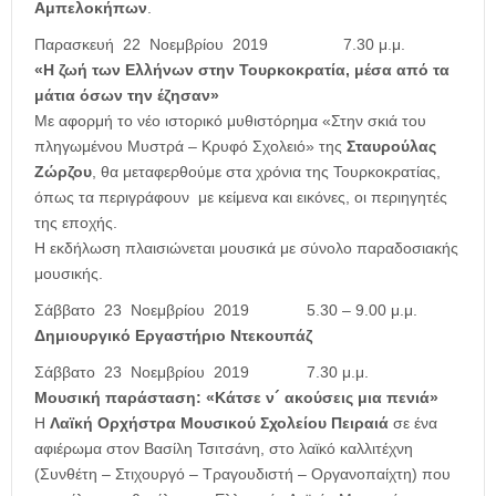
Αμπελοκήπων
.
Παρασκευή 22 Νοεμβρίου
2019 7.30 μ.μ.
«Η ζωή των Ελλήνων στην Τουρκοκρατία, μέσα από τα
μάτια όσων την έζησαν»
Με αφορμή το νέο ιστορικό μυθιστόρημα «Στην σκιά του
πληγωμένου Μυστρά – Κρυφό Σχολειό» της
Σταυρούλας
Ζώρζου
, θα μεταφερθούμε στα χρόνια της Τουρκοκρατίας,
όπως τα περιγράφουν με κείμενα και εικόνες, οι περιηγητές
της εποχής.
Η εκδήλωση πλαισιώνεται μουσικά με σύνολο παραδοσιακής
μουσικής.
Σάββατο 23 Νοεμβρίου 2019
5.30 – 9.00 μ.μ.
Δημιουργικό Εργαστήριο Ντεκουπάζ
Σάββατο 23 Νοεμβρίου 2019
7.30 μ.μ.
Μουσική παράσταση: «Κάτσε ν´ ακούσεις μια πενιά»
Η
Λαϊκή Ορχήστρα Μουσικού Σχολείου Πειραιά
σε ένα
αφιέρωμα στον Βασίλη Τσιτσάνη, στο λαϊκό καλλιτέχνη
(Συνθέτη – Στιχουργό – Τραγουδιστή – Οργανοπαίχτη) που