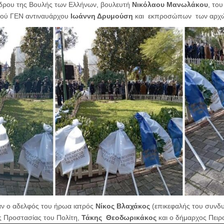
ρου της Βουλής των Ελλήνων, βουλευτή
Νικόλαου Μανωλάκου
, το
ού ΓΕΝ αντιναυάρχου
Ιωάννη Δρυμούση
και εκπροσώπων των αρχών
ν ο αδελφός του ήρωα ιατρός
Νίκος Βλαχάκος
(επικεφαλής του συνδυ
ς Προστασίας του Πολίτη,
Τάκης Θεοδωρικάκος
και ο δήμαρχος Πειρ