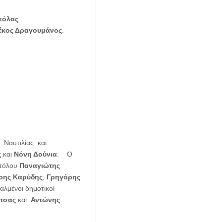
κόλας
.
έκος Δραγουμάνος
.
 Ναυτιλίας και
ς
και
Νόνη Δούνια
. Ο
Στόλου
Παναγιώτης
ρης Καρύδης
,
Γρηγόρης
ταλμένοι δημοτικοί
ίτσας
και
Αντώνης