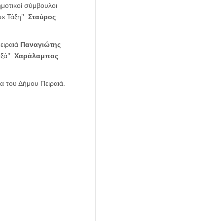
δημοτικοί σύμβουλοι
σε Τάξη’’
Σταύρος
Πειραιά
Παναγιώτης
αξά’’
Χαράλαμπος
 του Δήμου Πειραιά.