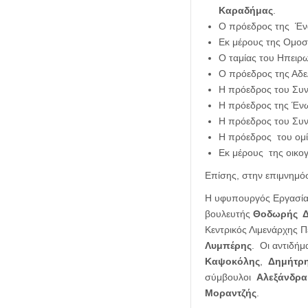
Καραδήμας
.
Ο πρόεδρος της Έν
Εκ μέρους της Ομοσ
Ο ταμίας του Ηπειρ
Ο πρόεδρος της Αδε
Η πρόεδρος του Συν
Η πρόεδρος της Ένω
Η πρόεδρος του Συ
Η πρόεδρος του ομί
Εκ μέρους της οικο
Επίσης, στην επιμνημ
Η υφυπουργός Εργασία
βουλευτής
Θοδωρής Δ
Κεντρικός Λιμενάρχης 
Λυμπέρης
. Οι αντιδήμ
Καψοκόλης
,
Δημήτρ
σύμβουλοι
Αλεξάνδρα
Μοραντζής
.