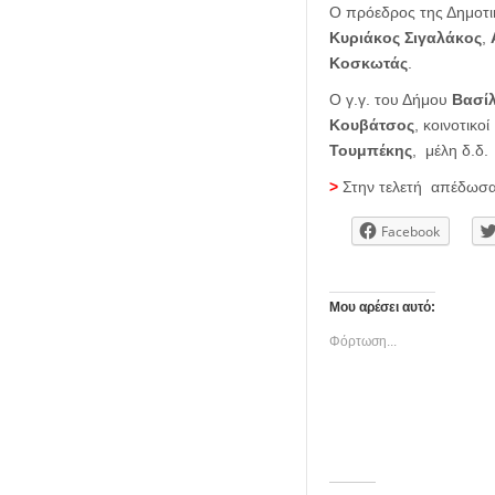
Ο πρόεδρος της Δημοτικ
Κυριάκος Σιγαλάκος
,
Κοσκωτάς
.
Ο γ.γ. του Δήμου
Βασί
Κουβάτσος
, κοινοτικο
Τουμπέκης
, μέλη δ.δ
>
Στην τελετή απέδωσαν
Facebook
Μου αρέσει αυτό:
Φόρτωση...