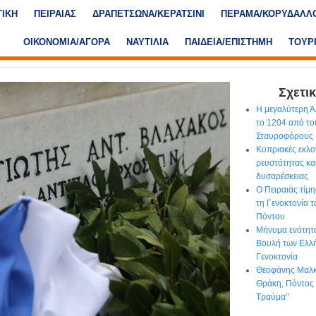
ΤΙΚΗ
ΠΕΙΡΑΙΑΣ
ΔΡΑΠΕΤΣΩΝΑ/ΚΕΡΑΤΣΙΝΙ
ΠΕΡΑΜΑ/ΚΟΡΥΔΑΛΛ
ΟΙΚΟΝΟΜΙΑ/ΑΓΟΡΑ
ΝΑΥΤΙΛΙΑ
ΠΑΙΔΕΙΑ/ΕΠΙΣΤΗΜΗ
ΤΟΥΡ
Σχετικ
Η μεγαλύτερη Ά
το 1204 από τ
Σταυροφόρους
Κυπριακές εκλογ
ρευστότητας κα
δυσαρέσκειας
Ο Πειραιάς τίμ
τη Γενοκτονία 
Πόντου
Μήνυμα ενότητα
Βουλή των Ελλή
Γενοκτονία
Θεοφάνης Μαλκί
Θράκη, Πόντος 
Τραύμα’’