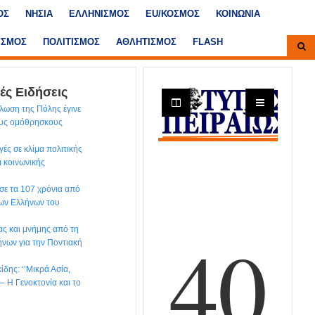
ΟΣ
ΝΗΣΙΑ
ΕΛΛΗΝΙΣΜΟΣ
ΕU/ΚΟΣΜΟΣ
ΚΟΙΝΩΝΙΑ
ΙΣΜΟΣ
ΠΟΛΙΤΙΣΜΟΣ
ΑΘΛΗΤΙΣΜΟΣ
FLASH
ές Ειδήσεις
λωση της Πόλης έγινε
ους ομόθρησκους
ές σε κλίμα πολιτικής
ι κοινωνικής
ησε τα 107 χρόνια από
των Ελλήνων του
ς και μνήμης από τη
νων για την Ποντιακή
δης: ‘’Μικρά Ασία,
– H Γενοκτονία και το