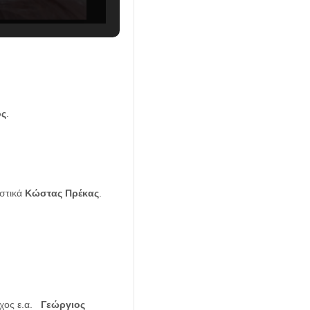
ος
.
.
ιστικά
Κώστας Πρέκας
.
ρχος ε.α.
Γεώργιος