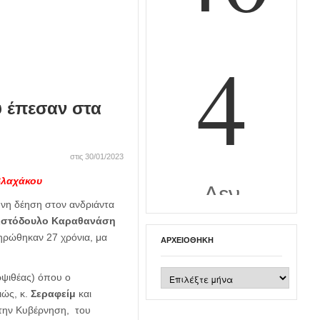
υ έπεσαν στα
στις 30/01/2023
Βλαχάκου
συνη δέηση στον ανδριάντα
ιστόδουλο Καραθανάση
ηρώθηκαν 27 χρόνια, μα
ΑΡΧΕΙΟΘΉΚΗ
Αρχειοθήκη
ρψιθέας) όπου ο
ιώς, κ.
Σεραφείμ
και
την Κυβέρνηση, του