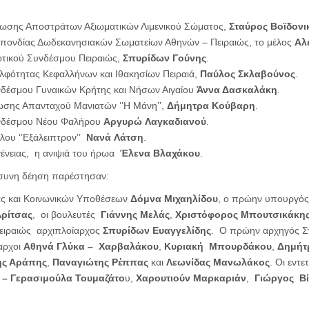
ωσης Αποστράτων Αξιωματικών Λιμενικού Σώματος,
Σταύρος Βοϊδονι
πονδίας Δωδεκανησιακών Σωματείων Αθηνών – Πειραιώς, το μέλος
Αλ
ωτικού Συνδέσμου Πειραιώς,
Σπυρίδων Γούνης
.
λφότητας Κεφαλλήνων και Ιθακησίων Πειραιά,
Παύλος Σκλαβούνος
.
δέσμου Γυναικών Κρήτης και Νήσων Αιγαίου
Άννα Δασκαλάκη
.
σης Απανταχού Μανιατών ‘’Η Μάνη’’,
Δήμητρα Κούβαρη
.
νδέσμου Νέου Φαλήρου
Αργυρώ Λαγκαδιανού
.
λου ‘’Εξάλειπτρον’’
Νανά Λάτση
.
γένειας, η ανιψιά του ήρωα
Έλενα Βλαχάκου
.
όσυνη δέηση παρέστησαν:
ς και Κοινωνικών Υποθέσεων
Δόμνα Μιχαηλίδου
, ο πρώην υπουργός
ρίτσας
, οι βουλευτές
Γιάννης Μελάς
,
Χριστόφορος Μπουτσικάκη
Πειραιώς αρχιπλοίαρχος
Σπυρίδων Ευαγγελίδης
. Ο πρώην αρχηγός 
αρχοι
Αθηνά Γλύκα – Χαρβαλάκου
,
Κυριακή
Μπουρδάκου
,
Δημήτ
ης Αράπης
,
Παναγιώτης Ρέππας
και
Λεωνίδας Μανωλάκος
. Οι εντε
 – Γερασιμούλα Τουμαζάτο
υ,
Χαρουτιούν Μαρκαριάν
,
Γιώργος Β