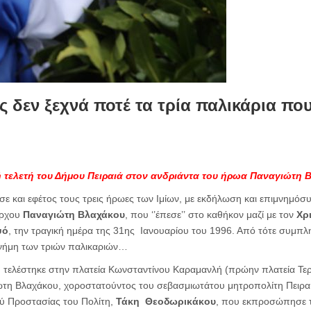
 δεν ξεχνά ποτέ τα τρία παλικάρια πο
ή τελετή
του Δήμου Πειραιά
στον ανδριάντα του ήρωα Παναγιώτη 
ησε και εφέτος τους τρεις ήρωες των Ιμίων, με εκδήλωση και επιμνημό
άρχου
Παναγιώτη Βλαχάκου
, που ‘’έπεσε’’ στο καθήκον μαζί με τον
Χρ
ψό
, την τραγική ημέρα της 31ης Ιανουαρίου του 1996. Από τότε συμπλ
νήμη των τριών παλικαριών…
 τελέστηκε στην πλατεία Κωνσταντίνου Καραμανλή (πρώην πλατεία Τε
ώτη Βλαχάκου, χοροστατούντος του σεβασμιωτάτου μητροπολίτη Πειρα
ύ Προστασίας του Πολίτη,
Τάκη Θεοδωρικάκου
, που εκπροσώπησε 