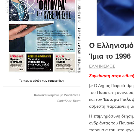
η
μ
ε
ρ
ί
δ
α
Ο Ελληνισμός
Ίμια το 1996
ΕΛΛΗΝΙΣΜΟΣ
Συγκίνηση στην ειδικ
Τα
πρωτοσέλιδα
των
εφημερίδων
|> Ο Δήμος Πειραιά τίμ
του Πειραιώτη αντιναυ
Κατασκευασμένο με WordPress
και τον
Έκτορα Γιαλο
CodeScar Team
άσβεστη παραμένει η μ
Η επιμνημόσυνη δέηση,
ανδριάντας του Παναγι
παρουσία του υπουργο