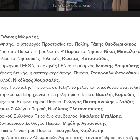
Τάκης Θεοδωρικάκος
ά
Γιάννης Μώραλης
.
ρνησης, o υπουργός Προστασίας του Πολίτη,
Τάκης Θεοδωρικάκος
.
ρου της Βουλής, ο βουλευτής Α’ Πειραιά και Νήσων,
Νίκος Μανωλάκ
λίας και Νησιωτικής Πολιτικής,
Κώστας Κατσαφάδος
.
 αρχηγού ΓΕΕΘΑ, ο αρχηγός ΓΕΝ αντιναύαρχος
Ιωάννης Δρυμούσης
έρειας Αττικής, η αντιπεριφερειάρχης Πειραιά,
Σταυρούλα Αντωνάκου
.
αλλού,
Νικόλαος Χουρσαλάς
.
ικής Παράταξης ‘’Πειραιάς σε Τάξη’’, το μέλος και υπεύθυνος στα πολιτ
ορικού και Βιομηχανικού Επιμελητηρίου Πειραιά
Βασίλης Κορκίδης
.
τεχνικού Επιμελητηρίου Πειραιά
Γιώργος Παπαμανώλης – Ντόζας
.
ρικού Συλλόγου Πειραιά,
Νικόλαος Πλατανησιώτης
.
γορικού Συλλόγου Πειραιά, ο σύμβουλος
Νικόλαος Μπιλίρης
.
ντιατρικού Συλλόγου Πειραιά,
Μιχάλης Αγρανιώτης
.
ραϊκού Συνδέσμου Πειραιά,
Ευάγγελος Καρλάφτης
.
ης Αποστράτων Αξιωματικών Αεροπορίας, ο αντιπρόεδρος, αντιπτέρα