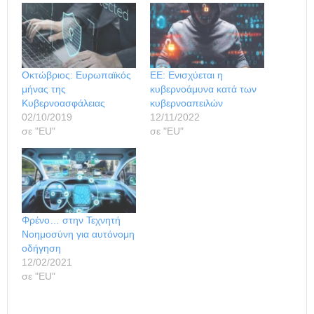
Οκτώβριος: Ευρωπαϊκός
ΕΕ: Ενισχύεται η
μήνας της
κυβερνοάμυνα κατά των
Κυβερνοασφάλειας
κυβερνοαπειλών
02/10/2019
12/11/2022
σε "ΕU"
σε "ΕU"
Φρένο… στην Τεχνητή
Νοημοσύνη για αυτόνομη
οδήγηση
12/02/2021
σε "ΕU"