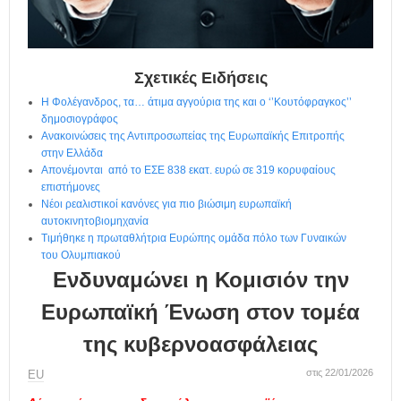
η
μ
ε
ρ
ί
Σχετικές Ειδήσεις
δ
Η Φολέγανδρος, τα… άτιμα αγγούρια της και ο ‘’Κουτόφραγκος’’
α
δημοσιογράφος
Ανακοινώσεις της Αντιπροσωπείας της Ευρωπαϊκής Επιτροπής
στην Ελλάδα
Απονέμονται από το ΕΣΕ 838 εκατ. ευρώ σε 319 κορυφαίους
επιστήμονες
Νέοι ρεαλιστικοί κανόνες για πιο βιώσιμη ευρωπαϊκή
αυτοκινητοβιομηχανία
Τιμήθηκε η πρωταθλήτρια Ευρώπης ομάδα πόλο των Γυναικών
του Ολυμπιακού
Ενδυναμώνει η Κομισιόν την
Ευρωπαϊκή Ένωση στον τομέα
της κυβερνοασφάλειας
στις 22/01/2026
ΕU