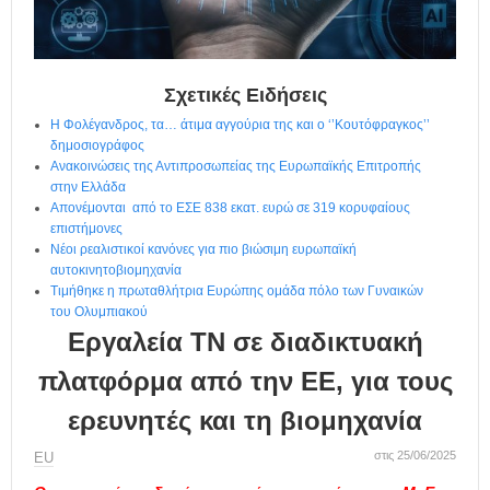
η
μ
ε
ρ
ί
Σχετικές Ειδήσεις
δ
Η Φολέγανδρος, τα… άτιμα αγγούρια της και ο ‘’Κουτόφραγκος’’
α
δημοσιογράφος
Ανακοινώσεις της Αντιπροσωπείας της Ευρωπαϊκής Επιτροπής
στην Ελλάδα
Απονέμονται από το ΕΣΕ 838 εκατ. ευρώ σε 319 κορυφαίους
επιστήμονες
Νέοι ρεαλιστικοί κανόνες για πιο βιώσιμη ευρωπαϊκή
αυτοκινητοβιομηχανία
Τιμήθηκε η πρωταθλήτρια Ευρώπης ομάδα πόλο των Γυναικών
του Ολυμπιακού
Εργαλεία ΤΝ σε διαδικτυακή
πλατφόρμα από την ΕΕ, για τους
ερευνητές και τη βιομηχανία
στις 25/06/2025
ΕU