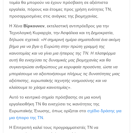
τομέα θα μπορούν να έχουν πρόσβαση σε αξιόπιστα
εργαλεία, πόρους και έτοιμες προς χρήση ενότητες ΤΝ,
προσαρμοσμένες στις ανάγκες της βιομηχανίας.
Η Χένα
Βίρκουνεν
, εκτελεστική αντιπρόεδρος για την
Τεχνολογική Κυριαρχία, την Ασφάλεια και τη Δημοκρατία,
δήλωσε σχετικά: «
Η σημερινή ημέρα σηματοδοτεί ένα ακόμη
βήμα για να βγει η Ευρώπη στην πρώτη γραμμή της
καινοτομίας και να γίνει μια ήπειρος της ΤΝ. Η πλατφόρμα
αυτή θα ενισχύσει τις δυναμικές μας βιομηχανίες και θα
συγκεντρώσει ανθρώπους με κορυφαία προσόντα, ώστε να
μπορέσουμε να αξιοποιήσουμε πλήρως τις δυνατότητες μιας
αξιόπιστης, ευρωπαϊκής τεχνητής νοημοσύνης και να
κλείσουμε το χάσμα καινοτομίας
».
Αυτό το κεντρικό σημείο πρόσβασης σε μια κοινή
εργαλειοθήκη ΤΝ θα ενισχύσει τις ικανότητες της
Ευρωπαϊκής Ένωσης, όπως ορίζεται στο
σχέδιο δράσης για
μια ήπειρο της ΤΝ
.
Η Επιτροπή καλεί τους προγραμματιστές ΤΝ να