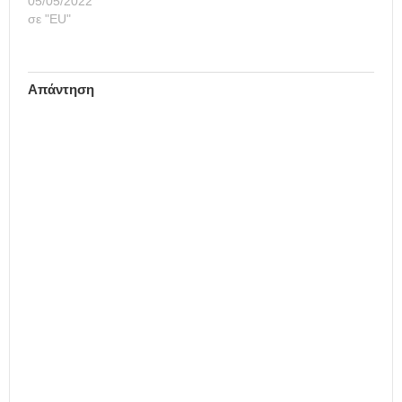
05/05/2022
σε "ΕU"
Απάντηση