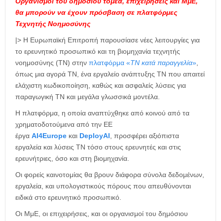
Οργανισμοί του δημόσιου τομέα, επιχειρήσεις και ΜμΕ,
θα μπορούν να έχουν πρόσβαση σε πλατφόρμες
Τεχνητής Νοημοσύνης
|> Η Ευρωπαϊκή Επιτροπή παρουσίασε νέες λειτουργίες για
το ερευνητικό προσωπικό και τη βιομηχανία τεχνητής
νοημοσύνης (ΤΝ) στην
πλατφόρμα «
ΤΝ κατά παραγγελία
»
,
όπως μια αγορά ΤΝ, ένα εργαλείο ανάπτυξης ΤΝ που απαιτεί
ελάχιστη κωδικοποίηση, καθώς και ασφαλείς λύσεις για
παραγωγική ΤΝ και μεγάλα γλωσσικά μοντέλα.
Η πλατφόρμα, η οποία αναπτύχθηκε από κοινού από τα
χρηματοδοτούμενα από την ΕΕ
έργα
AI4Europe
και
DeployAI
, προσφέρει αξιόπιστα
εργαλεία και λύσεις ΤΝ τόσο στους ερευνητές και στις
ερευνήτριες, όσο και στη βιομηχανία.
Οι φορείς καινοτομίας θα βρουν διάφορα σύνολα δεδομένων,
εργαλεία, και υπολογιστικούς πόρους που απευθύνονται
ειδικά στο ερευνητικό προσωπικό.
Οι ΜμΕ, οι επιχειρήσεις, και οι οργανισμοί του δημόσιου