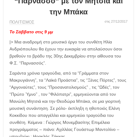
“Παρνασσό” με τον Μητσιά και
η
μ
την Μπάκα
ε
ρ
στις 27/12/2017
ΠΟΛΙΤΙΣΜΟΣ
ί
Το Σάββατο στις 9 μμ
δ
α
|> Μια αναδρομή στο μουσικό έργο του συνθέτη Ηλία
Ανδριόπουλου θα έχουν την ευκαιρία να απολαύσουν όσοι
βρεθούν το βράδυ της 30ης Δεκεμβρίου στην αίθουσα του
Φ.Σ. “Παρνασσός”.
Σαράντα χρόνια τραγούδια, από τα “Γράμματα στον
Μακρυγιάννη”, τα “Λαϊκά Προάστια”, τις “Ξένες Πόρτες”, τους
“Αργοναύτες”, τους “Προσανατολισμούς” , τις “Ωδές”, τον
“Πρώτο Ύμνο” , τον “Φιλόπατρι”, ερμηνεύονται από τον
Μανώλη Μητσιά και την Θεοδώρα Μπάκα, σε μια γιορτινή
μουσική συνάντηση. Σε ρόλο- έκπληξη η ηθοποιός Ελένη
Κοκκίδου που απαγγέλλει και ερμηνεύει τραγούδια του
συνθέτη. Κείμενα : Γιώργος Μονεμβασίτης Επιμέλεια
προγράμματος – πιάνο: Αχιλλέας Γουάστωρ Μαντολίνο –
μπουζούκι : Ηρακλής Ζάκκας.