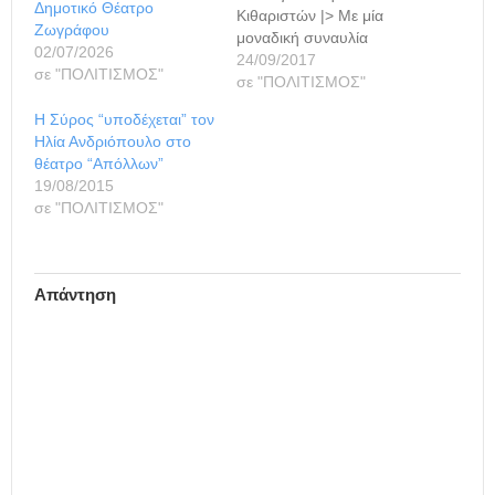
Δημοτικό Θέατρο
Κιθαριστών |> Με μία
Ζωγράφου
μοναδική συναυλία
02/07/2026
αφιερωμένη στο μουσικό
24/09/2017
σε "ΠΟΛΙΤΙΣΜΟΣ"
έργο του Ηλία
σε "ΠΟΛΙΤΙΣΜΟΣ"
Ανδριόπουλου, άνοιξε
Η Σύρος “υποδέχεται” τον
χθες το 2ο Φεστιβάλ
Ηλία Ανδριόπουλο στο
Κιθάρας, στο πλαίσιο των
θέατρο “Απόλλων”
εκδηλώσεων τιμής και
19/08/2015
μνήμης των 75 θυμάτων
σε "ΠΟΛΙΤΙΣΜΟΣ"
του Μπλόκου, που
εκτελέστηκαν τον
Αύγουστο του 44’ από τα
γερμανικά στρατεύματα
Απάντηση
Κατοχής. Στην
εκδήλωση…