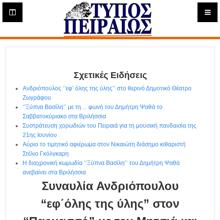
Η
μ
ε
Τύπος
ρ
ή
Πειραιώς - Ενημέρωση
σ
ι
Σχετικές Ειδήσεις
α
Δ
Ανδριόπουλος ‘’εφ’ όλης της ύλης’’ στο θερινό Δημοτικό Θέατρο
ι
Ζωγράφου
α
‘’Ξύπνα Βασίλη’’ με τη… φωνή του Δημήτρη Ψαθά το
δ
Σαββατοκύριακο στα Βριλήσσια
Συστράτευση χορωδιών του Πειραιά για τη μουσική πανδαισία της
ι
21ης Ιουνίου
κ
Αύριο το τιμητικό αφιέρωμα στον Νικαιώτη διάσημο κιθαριστή
τ
Στέλιο Γκόλγκαρη
υ
Η διαχρονική κωμωδία ‘’Ξύπνα Βασίλη’’ του Δημήτρη Ψαθά
α
ανεβαίνει στα Βριλήσσια
κ
Συναυλία Ανδριόπουλου
ή
Ε
“εφ΄όλης της ύλης” στον
φ