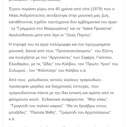
Έχουν περάσει γύρω στα 40 χρόνια από τότε (1979) που ο
Ηλίας Ανδριόπουλος εκτοξεύτηκε στην μουσική μας ζωή,
καταθέτοντας σχεδόν ταυτόχρονα δύο εμβληματικά του έργα
: τα “Γράμματα στο Μακρυγιάννη” και τα “Λαϊκά Προάστια”.
Ακολούθησαν μετά από λίγο οι “Ξένες Πόρτες”.
Η στροφή του σε έργα πολύμορφα και πιο προχωρημένα
μουσικά, ξεκινά από τους “Προσανατολισμούς” του Ελύτη
και συνεχίζεται με του “Αργοναύτες” των Σεφέρη, Γκάτσου,
Ελευθερίου, με τις “Ωδές” του Κάλβου, τον “Πρώτο Ύμνο” του
Σολωμού , τον “Φιλόπατρι” του Κάλβου κ.ά.
Από τους μελωδικούς αυτούς κύκλους τραγουδιών,
προέκυψαν μεγάλες και διαχρονικές επιτυχίες, που
τραγουδιούνται πάντα με την ίδια ένταση και αγάπη από το
φιλόμουσο κοινό. Ενδεικτικά αναφέρονται: “Μην κλαις”,
“Τραγούδι του παλιού καιρού”. “Θα σε ξανάβρω στους
μπαξέδες”. “Πλατεία Βάθη”, “Τραγούδι του Αρχιπελάγους”
κ.ά.