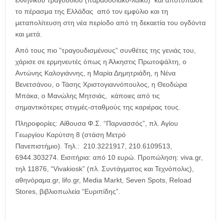
ελληνικού τραγουδιού (παραδοσιακό-λαϊκό) και αποτύπωσε
το πέρασμα της Ελλάδας από τον εμφύλιο και τη
μεταπολίτευση στη νέα περίοδο από τη δεκαετία του ογδόντα
και μετά.
Από τους πιο ”τραγουδισμένους” συνθέτες της γενιάς του,
χάρισε σε ερμηνευτές όπως η Άλκηστις Πρωτοψάλτη, ο
Αντώνης Καλογιάννης, η Μαρία Δημητριάδη, η Νένα
Βενετσάνου, ο Τάσης Χριστογιαννόπουλος, η Θεοδώρα
Μπάκα, ο Μανώλης Μητσιάς, κάποιες από τις
σημαντικότερες στιγμές-σταθμούς της καριέρας τους.
Πληροφορίες: Αίθουσα Φ.Σ. “Παρνασσός”, πλ. Αγίου
Γεωργίου Καρύτση 8 (στάση Μετρό
Πανεπιστήμιο). Τηλ.: 210.3221917, 210.6109513,
6944.303274. Εισιτήρια: από 10 ευρώ. Προπώληση: viva.gr,
τηλ 11876, “Vivakiosk” (πλ. Συντάγματος και Τεχνόπολις),
αθηνόραμα.gr, lifo.gr, Media Markt, Seven Spots, Reload
Stores, βιβλιοπωλεία “Ευριπίδης”.