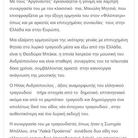
Με τους “Αργοναύτες” εγκαινιάζεται η γόνιμη και λαμπρή
συνεργασία του με τον κλασσικό πια, Μανώλη Μητσιά, που
επισφραγίζεται με την έξοχη ερμηνεία του στον «Φιλόπατρι»
όπως και με αρκετές και επιτυχημένες συναυλίες τους στην
Ελλάδα και στην Ευρώπη.
Μια εξαίρετη ερμηνεύτρια της νεότερης γενιάς με επιτυχημένη
θητεία στο λυρικό τραγούδι μέσα και έξω από την Ελλάδα,
είναι η Θεοδώρα Μπάκα, η οποία λατρεύει την μουσική του
Ανδριόπουλου και είναι σταθερή συνεργάτις του τα τελευταία
δέκα χρόνια, συμβάλλοντας αρκετά στην καινούργια
ανάγνωση της μουσικής του.
Ο Ηλίας Ανδριόπουλος , άξιος αναμορφωτής του ελληνικού
τραγουδιού πήρε στοιχεία από το δημοτικό, επτανησιακό
ακόμα και από το ρεμπέτικο τραγούδι και δημιούργησε ένα
απολύτως δικό του είδος νέο-έντεχνου τραγουδιού , στην
αυθεντικότερη και πιο λυρική εκδοχή του.
Η συνεργασία του με τραγουδιστές όπως ήταν η Σωτηρία
Μπέλλου, στα “Λαϊκά Προάστια” συνέδεσε δυο είδη του