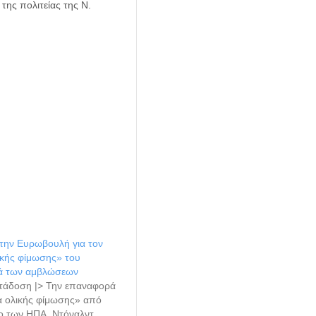
ης πολιτείας της Ν.
την Ευρωβουλή για τον
ικής φίμωσης» του
ά των αμβλώσεων
τάδοση |> Την επαναφορά
α ολικής φίμωσης» από
ο των ΗΠΑ, Ντόναλντ