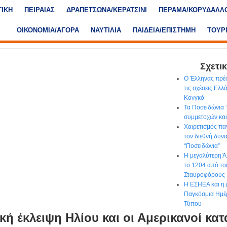
ΤΙΚΗ
ΠΕΙΡΑΙΑΣ
ΔΡΑΠΕΤΣΩΝΑ/ΚΕΡΑΤΣΙΝΙ
ΠΕΡΑΜΑ/ΚΟΡΥΔΑΛΛ
ΟΙΚΟΝΟΜΙΑ/ΑΓΟΡΑ
ΝΑΥΤΙΛΙΑ
ΠΑΙΔΕΙΑ/ΕΠΙΣΤΗΜΗ
ΤΟΥΡ
Σχετικ
Ο Έλληνας πρέσ
τις σχέσεις Ελλ
Κονγκό
Τα Ποσειδώνια 
συμμετοχών και
Χαιρετισμός πα
τον διεθνή δυν
“Ποσειδώνια”
Η μεγαλύτερη Ά
το 1204 από τ
Σταυροφόρους
Η ΕΣΗΕΑ και η 
Παγκόσμια Ημέ
Τύπου
κή έκλειψη Ηλίου και οι Αμερικανοί κατ