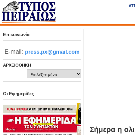
Η
ΑΤ
μ
ε
Τύπος
ρ
ή
Πειραιώς - Ενημέρωση
σ
Επικοινωνία
ι
α
E-mail:
press.px@gmail.com
Δ
ι
ΑΡΧΕΙΟΘΉΚΗ
α
δ
Αρχειοθήκη
ι
κ
τ
Οι Εφημερίδες
υ
α
κ
ή
Ε
Σήμερα η ολι
φ