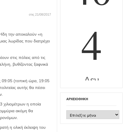
στις 21/08/2017
. Ήδη την αποκαλούν «η
μιας λωρίδας που διατρέχει
ουν στις πόλεις από τις
ελήνη, βυθίζοντας ξαφνικά
ς 09:05 (τοπική ώρα, 19:05
πολιτείας αυτής θα πέσει
ν.
ΑΡΧΕΙΟΘΉΚΗ
3 χιλιομέτρων η οποία
τομμύρια ακόμη θα
Αρχειοθήκη
τρονόμων.
ορατή η ολική έκλειψη του