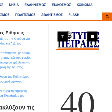
ΟΣ
ΝΗΣΙΑ
ΕΛΛΗΝΙΣΜΟΣ
ΕU/ΚΟΣΜΟΣ
ΚΟΙΝΩΝΙΑ
ΙΣΜΟΣ
ΠΟΛΙΤΙΣΜΟΣ
ΑΘΛΗΤΙΣΜΟΣ
FLASH
ές Ειδήσεις
βης στην Κινσάσα για
άδας και Λ.Δ. του
‘’απάντησαν’’ με ρεκόρ
 σημαντικές συμφωνίες
γκοσμίου εμβέλειας για
αμική της έκθεσης
λωση της Πόλης έγινε
ους ομόθρησκους
ΔΟΔ για τη σημερινή
ρα Ελευθερίας του
ακλύζουν τις