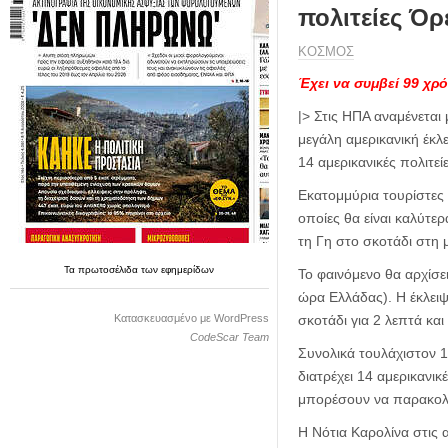
η
πολιτείες Όρ
μ
ε
ΚΟΣΜΟΣ
ρ
Έχει να συμβεί 99 χρό
ί
δ
|> Στις ΗΠΑ αναμένεται
α
μεγάλη αμερικανική έκλ
14 αμερικανικές πολιτείε
Εκατομμύρια τουρίστες 
οποίες θα είναι καλύτε
τη Γη στο σκοτάδι στη 
Τα
πρωτοσέλιδα
των
εφημερίδων
Το φαινόμενο θα αρχίσει
ώρα Ελλάδας). Η έκλειψ
Κατασκευασμένο με WordPress
σκοτάδι για 2 λεπτά κα
CodeScar Team
Συνολικά τουλάχιστον 
διατρέχει 14 αμερικανι
μπορέσουν να παρακολο
Η Νότια Καρολίνα στις α