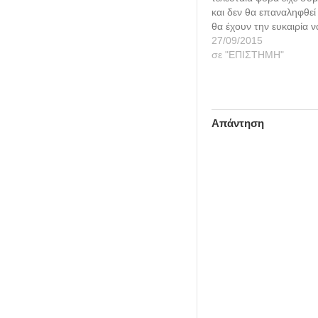
και δεν θα επαναληφθεί
θα έχουν την ευκαιρία 
Ελλάδα και σε πολλές 
27/09/2015
όσοι βάλουν... νωρίς το
σε "ΕΠΙΣΤΗΜΗ"
ξημερώματα (Δευτέρα 2
παρατηρήσουν μια ολικ
Απάντηση