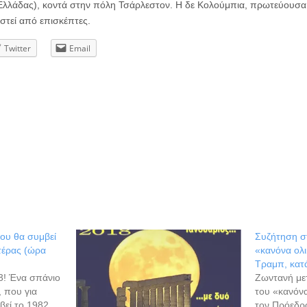
Ελλάδας), κοντά στην πόλη Τσάρλεστον. Η δε Κολούμπια, πρωτεύουσα τ
υστεί από επισκέπτες.
Twitter
Email
ου θα συμβεί
Συζήτηση σ
τέρας (ώρα
«κανόνα ολ
Τραμπ, κατ
3! Ένα σπάνιο
Ζωντανή με
 που για
του «κανόν
βεί το 1982
τον Πρόεδρ