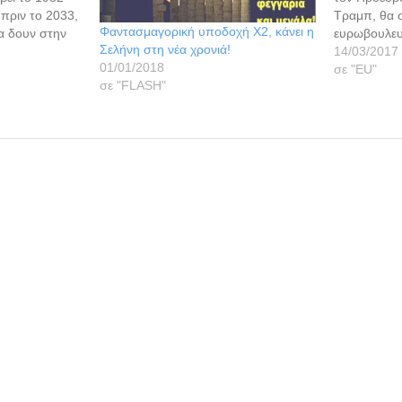
 πριν το 2033,
Τραμπ, θα 
Φαντασμαγορική υποδοχή Χ2, κάνει η
να δουν στην
ευρωβουλευ
Σελήνη στη νέα χρονιά!
άλλες χώρες
αρμόδιο για
14/03/2017
01/01/2018
 ξυπνητήρι τα
βοήθεια, Χρ
σε "ΕU"
σε "FLASH"
8/9). Θα
Ντόναλντ Τρ
ή έκλειψη…
που λαμβάν
τις ΗΠΑ θα 
δεν εκτελο