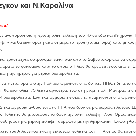
εγκον και Ν.Καρολίνα
νια!
 με ανυπομονησία η πρώτη ολική έκλειψη του Ηλίου εδώ και 99 χρόνια
ειψη» και θα είναι ορατή από σήμερα το πρωί (τοπική ώρα) κατά μήκος 
ς.
και ερασιτέχνες αστρονόμοι ξεκίνησαν από το Σαββατοκύριακο να συρρέ
ρα ορατό το φαινόμενο κατά το οποίο ο Ήλιος θα κρυφτεί πίσω από τη Σ
μέση της ημέρας για μερικά δευτερόλεπτα.
 να γίνεται ορατό στην Πολιτεία Όρεγκον, στις δυτικές ΗΠΑ, ήδη από τι
η θα είναι ολική 75 λεπτά αργότερα, ενώ στη μικρή πόλη Μάντρας της 
ι 4 δευτερόλεπτα. Ένα εκατομμύριο επισκέπτες αναμένονται στο Όρεγκο
12 εκατομμύρια άνθρωποι στις ΗΠΑ που ζουν σε μια λωρίδα πλάτους 11
κές Πολιτείες θα μπορέσουν να δουν την ολική έκλειψη Ηλίου. Όμως εκα
υθήσουν μια μερική έκλειψη, σύμφωνα με την Αμερικανική Ένωση Ασ
κτές του Ατλαντικού είναι η τελευταία πολιτεία των ΗΠΑ όπου θα είναι 