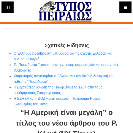
Η
μ
ε
Τύπος
ρ
ή
Πειραιώς - Ενημέρωση
σ
ι
Σχετικές Ειδήσεις
α
Δ
Ο Έλληνας πρέσβης στην Κινσάσα για τις σχέσεις Ελλάδας και
ι
Λ.Δ. του Κονγκό
α
Τα Ποσειδώνια ‘’απάντησαν’’ με ρεκόρ συμμετοχών και σημαντικές
δ
συμφωνίες
Χαιρετισμός παγκοσμίου εμβέλειας για τον διεθνή δυναμική της
ι
έκθεσης “Ποσειδώνια”
κ
Η μεγαλύτερη Άλωση της Πόλης έγινε το 1204 από τους
τ
ομόθρησκους Σταυροφόρους
υ
Η ΕΣΗΕΑ και η ΔΟΔ για τη σημερινή Παγκόσμια Ημέρα
α
Ελευθερίας του Τύπου
κ
“Η Αμερική είναι μεγάλη” ο
ή
Ε
τίτλος του νέου άρθρου του Ρ.
φ