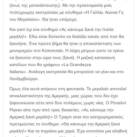
(ίσως της μετανάστευσης). Με την προετοιμασία μιας
πολύχρωμης εκστρατείας με σύνθημα «Η Γαλλία, Αιώνια Γη
του Μεγαλείου». Θα ήταν υπέροχα.
Και γιατί όχι ένα σύνθημα «Ας κάνουμε ξανά την Ιταλία
μεγάλη!». Εδώ είναι δύσκολο να διαλέξει κανείς από πού θα
ξεκινήσει. Ένα πρώτο βήμα θα ήταν η αποκατάσταση των
μονομαχιών στο Κολοσσαίο. Η λήψη μέτρων ώστε τα τρένα
να ξεκινούν στην ώρα τους (ξανά). Η μαζική κατασκευή
καπέλων που θα γράφουν «La Grandezza
Italiana». Ανάλογη εκστρατεία θα μπορούσε να γίνει και στο
Λουξεμβούργο.
Όμως όλα αυτά ανήκουν στη φαντασία. Το μεγαλείο αποτελεί
αποκλειστικότητα της Αμερικής, μιας χώρας που δεν έχει
ξεφουσκώσει ούτε από δύο πολέμους χωρίς νίκη. Ο Ρόναλντ
Ρίγκαν είπε πριν από τρεις δεκαετίες: «Ας κάνουμε την
Αμερική ξανά μεγάλη!» Ο Τραμπ είναι πιο κατηγορηματικός,
προτιμώντας το σύνθημα: «Θα κάνουμε την Αμερική ξανά
μεγάλη!» Και τα πηγαίνει μια χαρά. Έχει εντοπίσει μια αληθινή