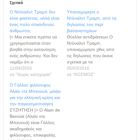
Σχετικά
Ο Ντόναλντ Τραμπ δεν
Υπαναχώρησε ο
είναι φασίστας, αλλά είναι
Ντόναλντ Τραμπ, από τις
ένας πολύ επικίνδυνος
δηλώσεις του περί
άνθρωπος
βασανιστηρίων
|> Μια ετικέτα πρέπει να
Θύελλα αντιδράσεων Ο
χρησιμοποιείται όταν
Ντόναλντ Τραμπ,
βοηθά στην κατανόηση
υπαναχώρησε χθες από
ενός ανθρώπου. Και δεν
τις δηλώσεις που έκανε
νομίζω ότι ο
σχετικά με τα
χαρακτηρισμός
11/04/2016
βασανιστήρια,
05/03/2016
«φασίστας» βοηθά να
σε "Χωρίς κατηγορία"
διαβεβαιώνοντας πως δεν
σε "ΚΟΣΜΟΣ"
κατανοηθεί ο Ντόναλντ
θα διέτασσε τον
Ο Γάλλος φιλόσοφος
Τραμπ. Ανάμεσα στο
αμερικανικό στρατό να
Αλαίν ντε Μπενουά, μιλάει
φαινόμενο Τραμπ και τον
παραβιάσει το διεθνές
για την ελληνική κρίση και
φασισμό υπάρχουν
δίκαιο, ακόμη και αν
την παγκοσμιοποίηση
ασφαλώς ομοιότητες στη
επρόκειτο για υπόπτους
ΣΥΖΗΤΗΣΗ |> Ο Alain de
θεματολογία και το στιλ,
για τρομοκρατία.
Benoist (Αλαίν ντε
αλλά οι κοινωνικές και
«Αντιλαμβάνομαι ότι οι
Μπενουά) είναι Γάλλος
πολιτικές δυναμικές είναι
Ηνωμένες Πολιτείες της
ακαδημαϊκός και
πολύ διαφορετικές. Η…
Αμερικής δεσμεύονται
φιλόσοφος, επικεφαλής
από νόμους και