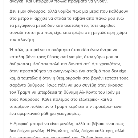
ανάγκη. Και υπάρχουν πολλά πράγματα να γίνουν.
Δεν είμαι σίγουρος, αλλά νομίζω πως μια μέρα που καθόμουν
στο μετρό κι άρχισε να στάζει το ταβάνι από πάνω μου ενώ
τα μεγάφωνα μετέδιδαν κάτι ακατάληπτο, τότε ακριβώς
συνειδητοποίησα πως είχα επιστρέψει στη μεγαλύτερη χώρα
του πλανήτη.
Ή πάλι, μπορεί να το σκέφτηκα όταν είδα έναν άντρα να
καταλαμβάνει τρεις θέσεις αντί για μία, όταν γύρω μου οι
άνθρωποι μιλούσαν πολύ πιο δυνατά απ΄ ό,τι χρειαζόταν,
όταν προσπάθησα να αναγνωρίσω ένα σταθμό που δεν είχε
καμιά ταμπέλα ή όταν η θερμοκρασία στο βαγόνι έφτασε τους
σαράντα βαθμούς. Ίσως πάλι να μου συνέβη όταν άκουσα
τον Τραμπ να μπερδεύει τη δύναμη Αλ-Κοντς του Ιράν με
τους Κούρδους. Κάθε πόλεμος στο εξωτερικό- και θα
υπάρξουν πολλοί αν ο Τραμπ κερδίσει την προεδρία- είναι
ένα αμερικανικό μάθημα γεωγραφίας.
Η Αμερική μπορεί να είναι μεγάλη, αλλά το βέβαιο είναι πως
δεν δείχνει μεγάλη. Η Ευρώπη, πάλι, δείχνει καλύτερη, αλλά
έχει καταρρεύσει στο εσωτερικό της. Οι διαμάχες της