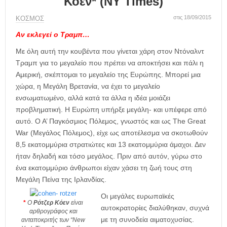
Κόεν* (NY Times)
η
μ
στις 18/09/2015
ΚΟΣΜΟΣ
ε
ρ
Αν εκλεγεί ο Τραμπ…
ί
Με όλη αυτή την κουβέντα που γίνεται χάρη στον Ντόναλντ
δ
Τραμπ για το μεγαλείο που πρέπει να αποκτήσει και πάλι η
α
Αμερική, σκέπτομαι το μεγαλείο της Ευρώπης. Μπορεί μια
χώρα, η Μεγάλη Βρετανία, να έχει το μεγαλείο
ενσωματωμένο, αλλά κατά τα άλλα η ιδέα μοιάζει
προβληματική. Η Ευρώπη υπήρξε μεγάλη- και υπέφερε από
αυτό. Ο Α’ Παγκόσμιος Πόλεμος, γνωστός και ως The Great
War (Μεγάλος Πόλεμος), είχε ως αποτέλεσμα να σκοτωθούν
8,5 εκατομμύρια στρατιώτες και 13 εκατομμύρια άμαχοι. Δεν
ήταν δηλαδή και τόσο μεγάλος. Πριν από αυτόν, γύρω στο
ένα εκατομμύριο άνθρωποι είχαν χάσει τη ζωή τους στη
Μεγάλη Πείνα της Ιρλανδίας.
Οι μεγάλες ευρωπαϊκές
*
Ο
Ρότζερ Κόεν
είναι
αυτοκρατορίες διαλύθηκαν, συχνά
αρθρογράφος και
με τη συνοδεία αιματοχυσίας.
ανταποκριτής των “New