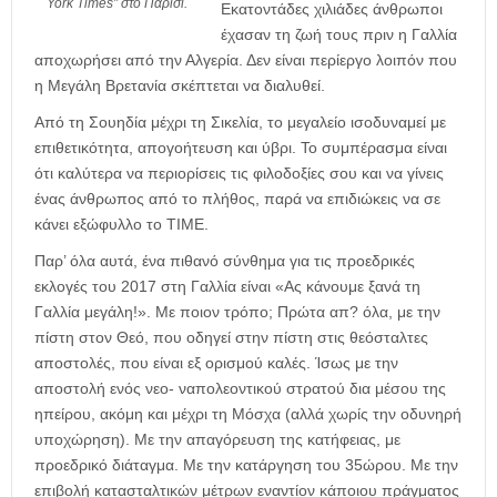
York Times” στο Παρίσι.
Εκατοντάδες χιλιάδες άνθρωποι
έχασαν τη ζωή τους πριν η Γαλλία
αποχωρήσει από την Αλγερία. Δεν είναι περίεργο λοιπόν που
η Μεγάλη Βρετανία σκέπτεται να διαλυθεί.
Από τη Σουηδία μέχρι τη Σικελία, το μεγαλείο ισοδυναμεί με
επιθετικότητα, απογοήτευση και ύβρι. Το συμπέρασμα είναι
ότι καλύτερα να περιορίσεις τις φιλοδοξίες σου και να γίνεις
ένας άνθρωπος από το πλήθος, παρά να επιδιώκεις να σε
κάνει εξώφυλλο το ΤΙΜΕ.
Παρ’ όλα αυτά, ένα πιθανό σύνθημα για τις προεδρικές
εκλογές του 2017 στη Γαλλία είναι «Ας κάνουμε ξανά τη
Γαλλία μεγάλη!». Με ποιον τρόπο; Πρώτα απ? όλα, με την
πίστη στον Θεό, που οδηγεί στην πίστη στις θεόσταλτες
αποστολές, που είναι εξ ορισμού καλές. Ίσως με την
αποστολή ενός νεο- ναπολεοντικού στρατού δια μέσου της
ηπείρου, ακόμη και μέχρι τη Μόσχα (αλλά χωρίς την οδυνηρή
υποχώρηση). Με την απαγόρευση της κατήφειας, με
προεδρικό διάταγμα. Με την κατάργηση του 35ώρου. Με την
επιβολή κατασταλτικών μέτρων εναντίον κάποιου πράγματος