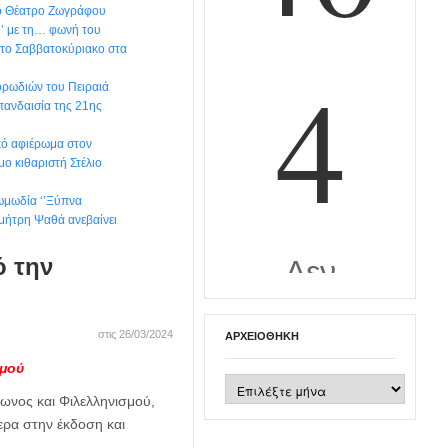
κό Θέατρο Ζωγράφου
’’ με τη… φωνή του
το Σαββατοκύριακο στα
ρωδιών του Πειραιά
 πανδαισία της 21ης
ικό αφιέρωμα στον
μο κιθαριστή Στέλιο
ωμωδία ‘’Ξύπνα
ημήτρη Ψαθά ανεβαίνει
 την
στις 26/03/2024
ΑΡΧΕΙΟΘΉΚΗ
σμού
Αρχειοθήκη
ωνος και Φιλελληνισμού,
ερα στην έκδοση και