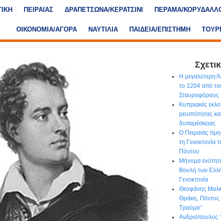
ΤΙΚΗ
ΠΕΙΡΑΙΑΣ
ΔΡΑΠΕΤΣΩΝΑ/ΚΕΡΑΤΣΙΝΙ
ΠΕΡΑΜΑ/ΚΟΡΥΔΑΛΛ
ΟΙΚΟΝΟΜΙΑ/ΑΓΟΡΑ
ΝΑΥΤΙΛΙΑ
ΠΑΙΔΕΙΑ/ΕΠΙΣΤΗΜΗ
ΤΟΥΡ
Σχετικ
Η μεγαλύτερη Ά
το 1204 από τ
Σταυροφόρους
Κυπριακές εκλογ
ρευστότητας κα
δυσαρέσκειας
Ο Πειραιάς τίμ
τη Γενοκτονία 
Πόντου
Μήνυμα ενότητα
Βουλή των Ελλή
Γενοκτονία
Θεοφάνης Μαλκί
Θράκη, Πόντος 
Τραύμα’’
Ανδριόπουλος ‘’