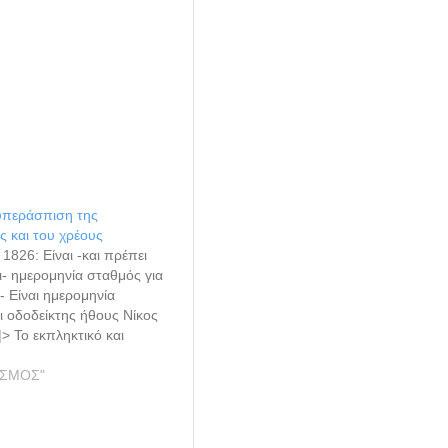
υπεράσπιση της
ς και του χρέους
 1826: Είναι -και πρέπει
ι- ημερομηνία σταθμός για
- Είναι ημερομηνία
 οδοδείκτης ήθους Νίκος
> Το εκπληκτικό και
το γεγονός της
ς των Μεσολογγιτών, του
ΙΣΜΟΣ"
ς ανδρείας των, της
ης των γερόντων, της
ς των γυναικών και της