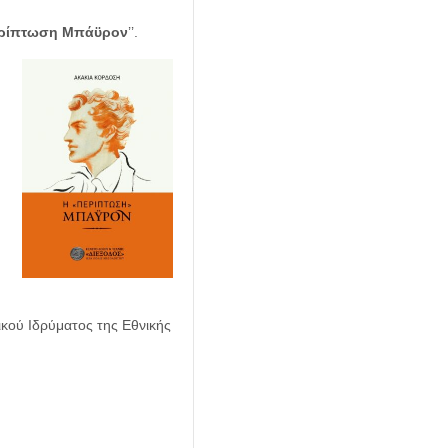
ρίπτωση Μπάϋρον
’’.
ικού Ιδρύματος της Εθνικής