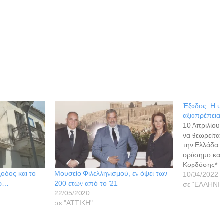
Έξοδος: Η 
αξιοπρέπεια
10 Απριλίου
να θεωρείτα
την Ελλάδα 
ορόσημο και
Κορδόσης* |
ξοδος και το
Μουσείο Φιλελληνισμού, εν όψει των
ανεπανάληπ
10/04/2022
ερ…
200 ετών από το ‘21
εθελοθυσία
σε "ΕΛΛΗΝ
22/05/2020
θαύματος τη
σε "ΑΤΤΙΚΗ"
αυταπάρνησ
αξιοπρέπεια