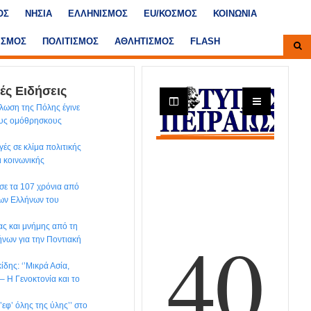
ΟΣ
ΝΗΣΙΑ
ΕΛΛΗΝΙΣΜΟΣ
ΕU/ΚΟΣΜΟΣ
ΚΟΙΝΩΝΙΑ
ΙΣΜΟΣ
ΠΟΛΙΤΙΣΜΟΣ
ΑΘΛΗΤΙΣΜΟΣ
FLASH
ές Ειδήσεις
λωση της Πόλης έγινε
ους ομόθρησκους
ές σε κλίμα πολιτικής
ι κοινωνικής
ησε τα 107 χρόνια από
των Ελλήνων του
ς και μνήμης από τη
νων για την Ποντιακή
δης: ‘’Μικρά Ασία,
– H Γενοκτονία και το
εφ’ όλης της ύλης’’ στο