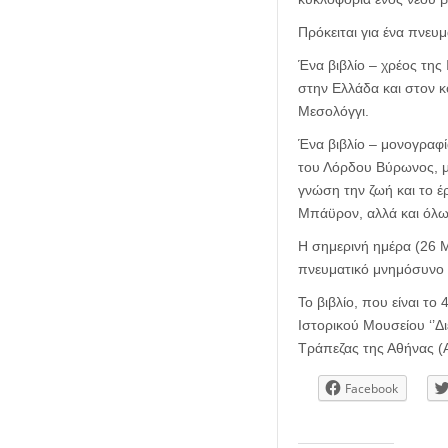
Πρόκειται για ένα πνευ
Ένα βιβλίο – χρέος της
στην Ελλάδα και στον κ
Μεσολόγγι.
Ένα βιβλίο – μονογραφί
του Λόρδου Βύρωνος, με
γνώση την ζωή και το έ
Μπάϋρον, αλλά και όλω
Η σημερινή ημέρα (26 Μ
πνευματικό μνημόσυνο 
Το βιβλίο, που είναι το 
Ιστορικού Μουσείου ‘’Δ
Τράπεζας της Αθήνας (Α
Facebook