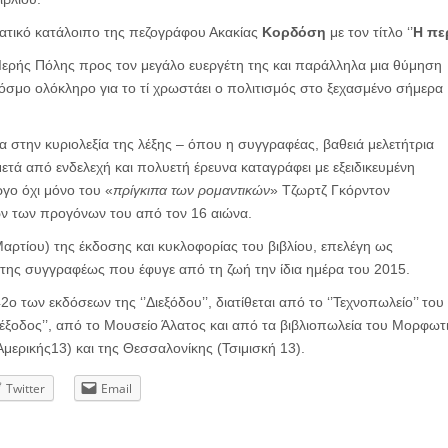
ματικό κατάλοιπο της πεζογράφου Ακακίας
Κορδόση
με τον τίτλο ‘’
Η πε
 Ιερής Πόλης προς τον μεγάλο ευεργέτη της και παράλληλα μια θύμηση
όσμο ολόκληρο για το τί χρωστάει ο πολιτισμός στο ξεχασμένο σήμερα
α στην κυριολεξία της λέξης – όπου η συγγραφέας, βαθειά μελετήτρια
τά από ενδελεχή και πολυετή έρευνα καταγράφει με εξειδικευμένη
ργο όχι μόνο του «
πρίγκιπα των ρομαντικών
» Τζωρτζ Γκόρντον
ν των προγόνων του από τον 16 αιώνα.
αρτίου) της έκδοσης και κυκλοφορίας του βιβλίου, επελέγη ως
της συγγραφέως που έφυγε από τη ζωή την ίδια ημέρα του 2015.
42ο των εκδόσεων της ‘’Διεξόδου’’, διατίθεται από το ‘’Τεχνοπωλείο’’ του
ιέξοδος’’, από το Μουσείο Άλατος και από τα βιβλιοπωλεία του Μορφωτ
μερικής13) και της Θεσσαλονίκης (Τσιμισκή 13).
Twitter
Email