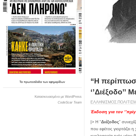
η
μ
ε
ρ
ί
δ
α
“Η περίπτωσ
Τα
πρωτοσέλιδα
των
εφημερίδων
‘’Διέξοδο’’ 
Κατασκευασμένο με WordPress
ΕΛΛΗΝΙΣΜΟΣ
ΠΟΛΙΤΙΣ
CodeScar Team
,
Έκδοση για τον ‘’πρί
|> Η “
Διέξοδος
” συνεχί
που εφέτος γιορτάζει η
κυκλοφορία ενός νέου β