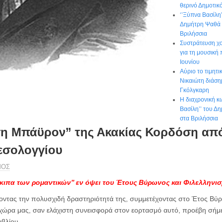
θερινό Δημοτι
‘’Ξύπνα Βασίλη
Δημήτρη Ψαθά 
Βριλήσσια
Συστράτευση χο
για τη μουσική
Ιουνίου
Αύριο το τιμητ
Νικαιώτη διάση
Γκόλγκαρη
Η διαχρονική κ
Βασίλη’’ του Δ
στα Βριλήσσια
η Μπάϋρον” της Ακακίας Κορδόση από
Μεσολογγίου
ΜΟΣ
γκιπα των ρομαντικών’’ εν όψει του Έτους Βύρωνος και Φιλελληνι
ζοντας την πολυσχιδή δραστηριότητά της, συμμετέχοντας στο Έτος Βύρ
 χώρα μας, σαν ελάχιστη συνεισφορά στον εορτασμό αυτό, προέβη σήμ
ιβλίου.