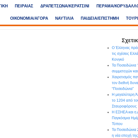
ΤΙΚΗ
ΠΕΙΡΑΙΑΣ
ΔΡΑΠΕΤΣΩΝΑ/ΚΕΡΑΤΣΙΝΙ
ΠΕΡΑΜΑ/ΚΟΡΥΔΑΛΛ
ΟΙΚΟΝΟΜΙΑ/ΑΓΟΡΑ
ΝΑΥΤΙΛΙΑ
ΠΑΙΔΕΙΑ/ΕΠΙΣΤΗΜΗ
ΤΟΥΡ
Σχετικ
Ο Έλληνας πρέσ
τις σχέσεις Ελλ
Κονγκό
Τα Ποσειδώνια 
συμμετοχών και
Χαιρετισμός πα
τον διεθνή δυν
“Ποσειδώνια”
Η μεγαλύτερη Ά
το 1204 από τ
Σταυροφόρους
Η ΕΣΗΕΑ και η 
Παγκόσμια Ημέ
Τύπου
Τα Ποσειδώνια 2
η νέα εποχή τη