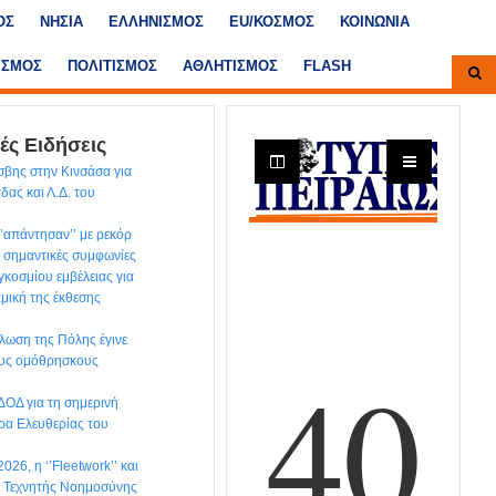
ΟΣ
ΝΗΣΙΑ
ΕΛΛΗΝΙΣΜΟΣ
ΕU/ΚΟΣΜΟΣ
ΚΟΙΝΩΝΙΑ
ΙΣΜΟΣ
ΠΟΛΙΤΙΣΜΟΣ
ΑΘΛΗΤΙΣΜΟΣ
FLASH
ές Ειδήσεις
βης στην Κινσάσα για
άδας και Λ.Δ. του
‘’απάντησαν’’ με ρεκόρ
 σημαντικές συμφωνίες
γκοσμίου εμβέλειας για
αμική της έκθεσης
λωση της Πόλης έγινε
ους ομόθρησκους
ΔΟΔ για τη σημερινή
ρα Ελευθερίας του
026, η ‘’Fleetwork’’ και
ς Τεχνητής Νοημοσύνης