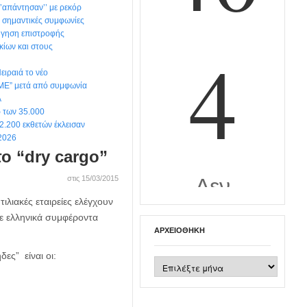
‘’απάντησαν’’ με ρεκόρ
 σημαντικές συμφωνίες
ήγηση επιστροφής
κίων και στους
Πειραιά το νέο
E” μετά από συμφωνία
A
ρ των 35.000
2.200 εκθετών έκλεισαν
2026
ο “dry cargo”
στις 15/03/2015
λιακές εταιρείες ελέγχουν
σε ελληνικά συμφέροντα
ΑΡΧΕΙΟΘΉΚΗ
ες” είναι οι:
Αρχειοθήκη