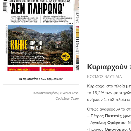
η
μ
ε
ρ
ί
δ
α
Κυριαρχούν 
ΚΟΣΜΟΣ
ΝΑΥΤΙΛΙΑ
,
Τα
πρωτοσέλιδα
των
εφημερίδων
Κυρίαρχοι στα πλοία με
το 15,2% των φορτηγών 
Κατασκευασμένο με WordPress
CodeScar Team
ανήκουν 1.752 πλοία ε
Όπως αναφέρουν τα στοι
– Πέτρος
Παππάς
(φωτ
– Αγγελική
Φράγκου
, 
-Γιώργος
Οικονόμου
, 