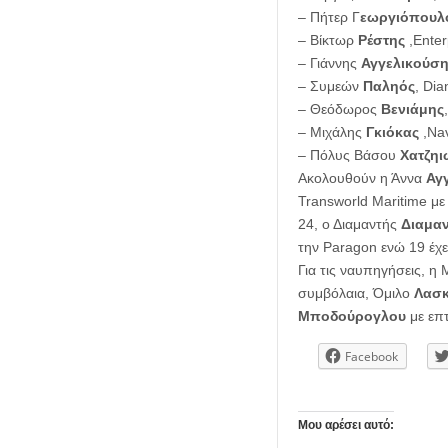
– Πήτερ Γ
εωργιόπουλ
– Βίκτωρ
Ρέστης
,Enter
– Γιάννης
Αγγελικούση
– Συμεών
Παληός
, Dia
– Θεόδωρος
Βενιάμης
– Μιχάλης
Γκιόκας
,Nav
– Πόλυς Βάσου
Χατζη
Ακολουθούν η Άννα
Αγ
Transworld Maritime με
24, ο Διαμαντής
Διαμαν
την Paragon ενώ 19 έχ
Για τις ναυπηγήσεις, η
συμβόλαια, Όμιλο
Λασκ
Μποδούρογλου
με επτ
Facebook
Μου αρέσει αυτό: