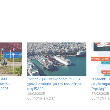
5.000
Ένωση Λιμένων Ελλάδος: Το 2024,
Η Saronic ‘
εκθετών
χρονιά σταθμός για την κρουαζιέρα
με νέο σήμα
 2026
στη Ελλάδα
‘’Αρτέμη’’!
19/03/2025
27/02/2025
σε "ΤΟΥΡΙΣΜΟΣ"
σε "ΤΟΥΡΙ