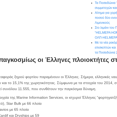
Τα Ποσειδώνια 
συμμετοχών και
Αίτημα για χορ
ποσού δύο ενοι
Λιμενικούς
Στο λιμάνι του 
“HELMEPA HOM
ΟΛΠ-HELMEP
Με τα νέα ρεκό
επισκεπτών και 
τα Ποσειδώνια 
παγκοσμίως οι Έλληνες πλοιοκτήτες στ
ταφοράς ξηρού φορτίου παραμένουν οι Έλληνες. Σήμερα, ελληνικές ναυτι
και το 15,1% της χωρητικότητας. Σύμφωνα με τα στοιχεία του 2014, 
πί συνόλου 11.555, που συνθέτουν την παγκόσμια δύναμη.
χεία της Marine Information Services, οι ισχυροί Έλληνες “φορτηγατζήδ
ό), Star Bulk με 66 πλοία
Navios με 65 πλοία
Cardif και Dryships με 59