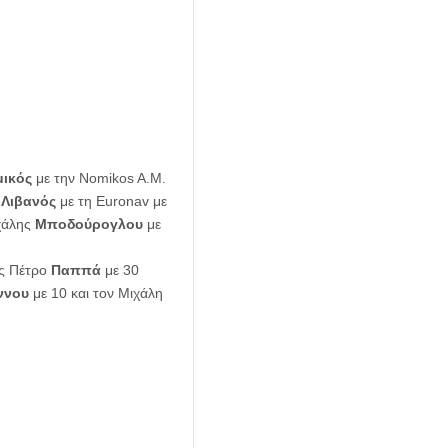
ικός
με την Nomikos A.M.
ρ
Λιβανός
με τη Euronav με
χάλης
Μποδούρογλου
με
υς Πέτρο
Παππά
με 30
ννου
με 10 και τον Μιχάλη