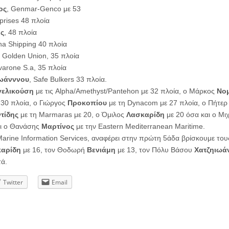
ος
, Genmar-Genco με 53
prises 48 πλοία
ς
, 48 πλοία
na Shipping 40 πλοία
, Golden Union, 35 πλοία
arone S.a, 35 πλοία
ιωάνννου
, Safe Bulkers 33 πλοία.
γελικούση
με τις Alpha/Amethyst/Pantehon με 32 πλοία, ο Μάρκος
Νομ
 30 πλοία, ο Γιώργος
Προκοπίου
με τη Dynacom με 27 πλοία, ο Πήτε
τίδης
με τη Marmaras με 20, ο Όμιλος
Λασκαρίδη
με 20 όσα και ο Μι
ει ο Θανάσης
Μαρτίνος
με την Eastern Mediterranean Maritime.
 Marine Information Services, αναφέρει στην πρώτη 5άδα βρίσκουμε το
αρίδη
με 16, τον Θοδωρή
Βενιάμη
με 13, τον Πόλυ Βάσου
Χατζηιωά
ά.
Twitter
Email