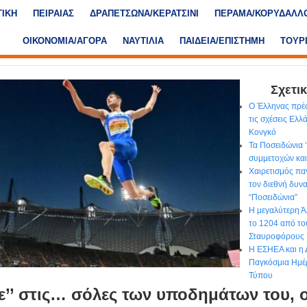
ΤΙΚΗ
ΠΕΙΡΑΙΑΣ
ΔΡΑΠΕΤΣΩΝΑ/ΚΕΡΑΤΣΙΝΙ
ΠΕΡΑΜΑ/ΚΟΡΥΔΑΛΛ
ΟΙΚΟΝΟΜΙΑ/ΑΓΟΡΑ
ΝΑΥΤΙΛΙΑ
ΠΑΙΔΕΙΑ/ΕΠΙΣΤΗΜΗ
ΤΟΥΡ
Σχετικ
Ο Έλληνας πρέσ
τις σχέσεις Ελλ
Κονγκό
Τα Ποσειδώνια 
συμμετοχών και
Χαιρετισμός πα
τον διεθνή δυν
“Ποσειδώνια”
Η μεγαλύτερη Ά
το 1204 από τ
Σταυροφόρους
Η ΕΣΗΕΑ και η 
Παγκόσμια Ημέ
Τύπου
ε’’ στις… σόλες των υποδημάτων του, 