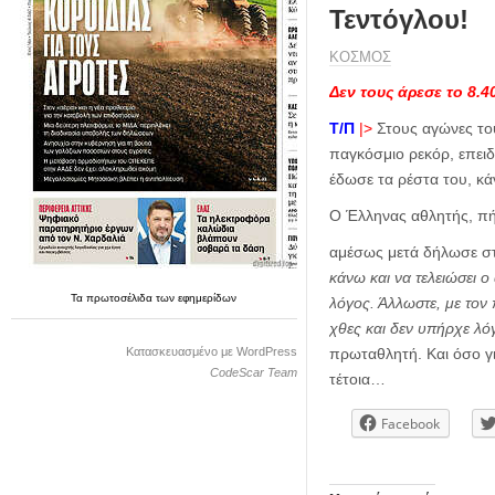
η
Τεντόγλου!
μ
ε
ΚΟΣΜΟΣ
ρ
Δεν τους άρεσε το 8.4
ί
δ
Τ/Π
|>
Στους αγώνες το
α
παγκόσμιο ρεκόρ, επειδ
έδωσε τα ρέστα του, κ
Ο Έλληνας αθλητής, πήδη
αμέσως μετά δήλωσε σ
κάνω και να τελειώσει 
Τα
πρωτοσέλιδα
των
εφημερίδων
λόγος. Άλλωστε,
με τον 
χθες και δεν υπήρχε λό
Κατασκευασμένο με WordPress
πρωταθλητή. Και όσο γ
CodeScar Team
τέτοια…
Facebook