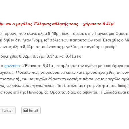
0μ. και ο μεγάλος Έλληνας αθλητής τους… χάρισε το 8.41μ!
υ Τορούν, που έκανε άλμα
8,40
μ., δεν… άρεσε στην Παγκόσμια Ομοσπ
ή δήθεν δεν ήταν ‘’νόμιμες’’ σόλες των παπουτσιών του! Έτσι χθες ο Μ
άνοντας άλμα
8,41
μ. σημειώνοντας μεγαλύτερο παγκόσμιο ρεκόρ!
ξε χθες 8,32μ., 8,37μ., 8,34μ. και 8,41μ και
το
gazzetta
: «Έκανα το 8,41μ., σταμάτησα τον αγώνα μου και έφυγα α
ο αγώνας. Πιστεύω πως μπορούσα να κάνω και περισσότερο χθες, αν συν
προπονητή μου, τα μεγάλα άλματα τα κρατάμε πάντα για τον μεγάλο αγών
γος να κάνω κάτι περισσότερο
». Τα είπε όλα με τη σεμνότητα που διακρί
ια τους επί της Παγκόσμιας Ομοσπονδίας, ας όψονται. Η Ελλάδα είναι
Twitter
Email