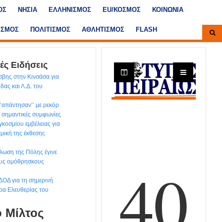
ΟΣ
ΝΗΣΙΑ
ΕΛΛΗΝΙΣΜΟΣ
ΕU/ΚΟΣΜΟΣ
ΚΟΙΝΩΝΙΑ
ΙΣΜΟΣ
ΠΟΛΙΤΙΣΜΟΣ
ΑΘΛΗΤΙΣΜΟΣ
FLASH
ές Ειδήσεις
βης στην Κινσάσα για
άδας και Λ.Δ. του
‘’απάντησαν’’ με ρεκόρ
 σημαντικές συμφωνίες
γκοσμίου εμβέλειας για
αμική της έκθεσης
λωση της Πόλης έγινε
ους ομόθρησκους
ΔΟΔ για τη σημερινή
ρα Ελευθερίας του
ο Μίλτος