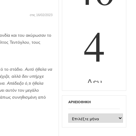
στις 16/02/2023
ονδία και του ακύρωσαν το
ίλτος Τεντόγλου, τους
πό το στάδιο.
Αυτό ήθελα να
έχιζα, αλλά δεν υπήρχε
α. Απέδειξα ό,τι ήθελα
νει αυτόν τον μεγάλο
 κάπως συνηθισμένη από
ΑΡΧΕΙΟΘΉΚΗ
Αρχειοθήκη