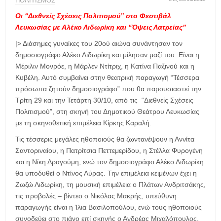
η
ΠΟΛΙΤΙΣΜΟΣ
μ
Οι “Διεθνείς Σχέσεις Πολιτισμού” στο Φεστιβάλ
ε
Λευκωσίας με Αλέκο Λιδωρίκη και “Όψεις Λατρείας”
ρ
ί
|> Διάσημες γυναίκες του 20ού αιώνα συνάντησαν τον
δ
δημοσιογράφο Αλέκο Λιδωρίκη και μίλησαν μαζί του. Είναι η
α
Μέριλιν Μονρόε, η Μάρλεν Ντίτριχ, η Κατίνα Παξινού και η
Κυβέλη. Αυτό συμβαίνει στην θεατρική παραγωγή “Τέσσερα
πρόσωπα ζητούν δημοσιογράφο” που θα παρουσιαστεί την
Τρίτη 29 και την Τετάρτη 30/10, από τις “Διεθνείς Σχέσεις
Πολιτισμού”, στη σκηνή του Δημοτικού Θεάτρου Λευκωσίας
με τη σκηνοθετική επιμέλεια Κίρκης Καραλή.
Τις τέσσερις μεγάλες ηθοποιούς θα ζωντανέψουν η Αννίτα
Σαντοριναίου, η Πατρίτσια Πεττεμερίδου, η Στέλλα Φυρογένη
και η Νίκη Δραγούμη, ενώ τον δημοσιογράφο Αλέκο Λιδωρίκη
θα υποδυθεί ο Ντίνος Λύρας. Την επιμέλεια κειμένων έχει η
Ζωζώ Λιδωρίκη, τη μουσική επιμέλεια ο Πλάτων Ανδριτσάκης,
τις προβολές – βίντεο ο Νικόλας Μακρής, υπεύθυνη
παραγωγής είναι η Ίλια Βασιλοπούλου, ενώ τους ηθοποιούς
συνοδεύει στο πιάνο επί σκηνής ο Ανδρέας Μιχαλόπουλος.