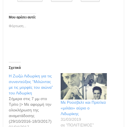
Μου αρέσει αυτό:
Φόρτωση...
Σχετικά
Η Ζωζώ Λιδωρίκη για τις
συνεντεύξεις “Μιλώντας
με τις μορφές του αιώνα”
του Λιδωρίκη
Σήμερα στις 7 μμ στο
Με Ρούσβελτ και Πρίσλεϋ
Τρίτο |> Με αφορμή την
«μιλάει» αύριο ο
ολοκλήρωση της
Λιδωρίκης
αναμετάδοσης
31/03/2019
(29/10/2016-18/3/2017)
σε "ΠΟΛΙΤΙΣΜΟΣ"
της δραματοποιημένης
01/04/2017