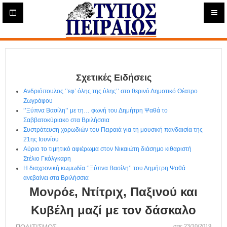
Η
μ
ε
Τύπος
ρ
ή
Πειραιώς - Ενημέρωση
σ
ι
Σχετικές Ειδήσεις
α
Δ
Ανδριόπουλος ‘’εφ’ όλης της ύλης’’ στο θερινό Δημοτικό Θέατρο
ι
Ζωγράφου
α
‘’Ξύπνα Βασίλη’’ με τη… φωνή του Δημήτρη Ψαθά το
δ
Σαββατοκύριακο στα Βριλήσσια
Συστράτευση χορωδιών του Πειραιά για τη μουσική πανδαισία της
ι
21ης Ιουνίου
κ
Αύριο το τιμητικό αφιέρωμα στον Νικαιώτη διάσημο κιθαριστή
τ
Στέλιο Γκόλγκαρη
υ
Η διαχρονική κωμωδία ‘’Ξύπνα Βασίλη’’ του Δημήτρη Ψαθά
α
ανεβαίνει στα Βριλήσσια
κ
Μονρόε, Ντίτριχ, Παξινού και
ή
Ε
Κυβέλη μαζί με τον δάσκαλο
φ
στις 23/10/2019