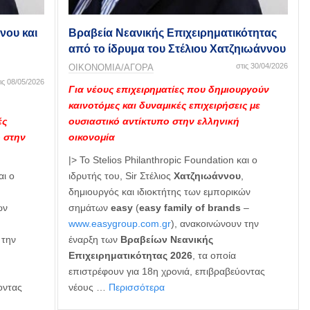
νου και
Βραβεία Νεανικής Επιχειρηματικότητας
από το ίδρυμα του Στέλιου Χατζηιωάννου
στις 30/04/2026
ΟΙΚΟΝΟΜΙΑ/ΑΓΟΡΑ
ις 08/05/2026
Για νέους επιχειρηματίες που δημιουργούν
καινοτόμες και δυναμικές επιχειρήσεις με
ές
ουσιαστικό αντίκτυπο στην ελληνική
ο στην
οικονομία
|> Το Stelios Philanthropic Foundation και ο
αι ο
ιδρυτής του, Sir Στέλιος
Χατζηιωάννου
,
,
δημιουργός και ιδιοκτήτης των εμπορικών
ών
σημάτων
easy
(
easy family of brands
–
www.easygroup.com.gr
), ανακοινώνουν την
 την
έναρξη των
Βραβείων Νεανικής
Επιχειρηματικότητας 2026
, τα οποία
επιστρέφουν για 18η χρονιά, επιβραβεύοντας
οντας
νέους …
Περισσότερα