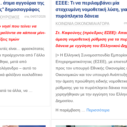
 άτιμα αγγούρια της
ΕΣΕΕ: Τι να περιλαμβάνει μία
ος’’ δημοσιογράφος
στοχευμένη νομοθετική λύση, για
πυρόπληκτα δάνεια
στις 04/07/2026
ΤΟΥΡΙΣΜΟΣ
στ
ΚΟΙΝΩΝΙΑ
ΟΙΚΟΝΟΜΙΑ/ΑΓΟΡΑ
,
 νησί που τείνει να
προϊόντα σe κάποια μίνι-
Στ. Καφούνης (πρόεδρος ΕΣΕΕ): Απαι
ξεις τιμών
άμεση νομοθετική ρύθμιση για τα π
δάνεια με εγγύηση του Ελληνικού Δη
υτές είναι… φρεσκότατες
ι προέρχονται από Γάλλο
|> Η Ελληνική Συνομοσπονδία Εμπορίου
θηκε, μετά από
Επιχειρηματικότητας (ΕΣΕΕ), με επιστο
ολέγανδρο – αυτό το
προς τον υπουργό Εθνικής Οικονομίας 
κά φιλόξενο κυκλαδίτικο
Οικονομικών και τον υπουργό Ανάπτυξη
την άμεση προώθηση ειδικής νομοθετικ
ρύθμισης για τα πυρόπληκτα δάνεια πο
ατά τα άλλα, να …
χορηγήθηκαν με την εγγύηση του Ελλην
Δημοσίου.
Η παρέμβαση …
Περισσότερα