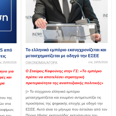
Το ελληνικό εμπόριο εκσυγχρονίζεται και
OS από
μετασχηματίζεται με οδηγό την ΕΣΕΕ
εις
στις 18/05/2026
ΟΙΚΟΝΟΜΙΑ/ΑΓΟΡΑ
ις 25/05/2026
Ο Σταύρος Καφούνης στην ΓΣ: «Το εμπόριο
ηνο για
πρέπει να αποτελέσει στρατηγική
ρές και
προτεραιότητα της αναπτυξιακής πολιτικής»
τρα
|> Το σύγχρονο ελληνικό εμπόριο
μετασχηματίζεται και ενωμένο αντιμετωπίζει τις
του της
προκλήσεις της ψηφιακής εποχής με οδηγό την
ιών στα
ΕΣΕΕ. Αυτό είναι το μήνυμα που έστειλαν από τον
τροφίμων,
Πύργο Ηλείας εκατοντάδες εκπρόσωποι του
ηνο του