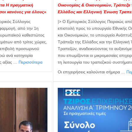
ατα Η πραγματική
Οικονομίας & Οικονομικών, Τράπεζα 
ίσοι κανόνες για όλους»
Ελλάδος και Ελληνική Ένωση Τραπ
ρικός Σύλλογος
|> Ο Εμπορικός Σύλλογος Πειραιώς απέ
 εφαρμογή, από την 1η
επιστολή προς το υπουργείο Εθνικής Ο
 ευρωπαϊκού καθεστώτος
και Οικονομικών, το υπουργείο Ανάπτυξ
δεμάτων από τρίτες χώρες,
Τράπεζα της Ελλάδος και την Ελληνικ
 επιβολή προσωρινού
Τραπεζών, αναδεικνύοντας το αυξανόμ
υρώ ανά κατηγορία
που επωμίζονται οι μικρομεσαίες επιχει
ς αξίας …
Περισσότερα
τη λειτουργία του τραπεζικού συστήματ
Οι επιχειρήσεις καλούνται σήμερα …
Πε