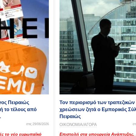
γος Πειραιώς
Τον περιορισμό των τραπεζικών
ή το τέλους από
χρεώσεων ζητά ο Εμπορικός Σύ
ά…
Πειραιώς
στις 29/06/2026
στ
ΟΙΚΟΝΟΜΙΑ/ΑΓΟΡΑ
ές το νέο ευρωπαϊκό
Επιστολή στα υπουργεία Ανάπτυξης,