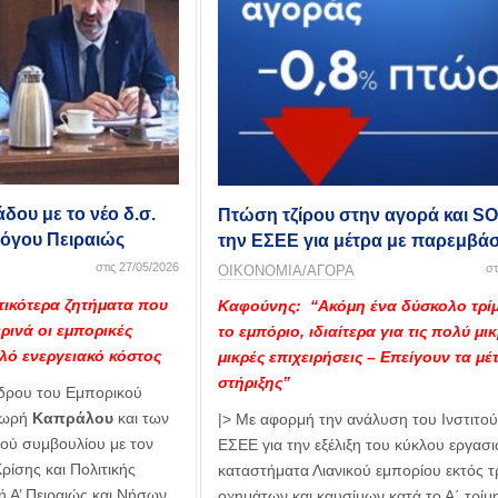
ου με το νέο δ.σ.
Πτώση τζίρου στην αγορά και S
όγου Πειραιώς
την ΕΣΕΕ για μέτρα με παρεμβάσ
στις 27/05/2026
στ
ΟΙΚΟΝΟΜΙΑ/ΑΓΟΡΑ
τικότερα ζητήματα που
Καφούνης: “Ακόμη ένα δύσκολο τρίμ
ρινά οι εμπορικές
το εμπόριο, ιδιαίτερα για τις πολύ μικ
ηλό ενεργειακό κόστος
μικρές επιχειρήσεις – Επείγουν τα μέ
στήριξης”
δρου του Εμπορικού
δωρή
Καπράλου
και των
|> Με αφορμή την ανάλυση του Ινστιτού
κού συμβουλίου με τον
ΕΣΕΕ για την εξέλιξη του κύκλου εργασ
ρίσης και Πολιτικής
καταστήματα Λιανικού εμπορίου εκτός 
ή Α’ Πειραιώς και Νήσων
οχημάτων και καυσίμων κατά το Α΄ τρίμ