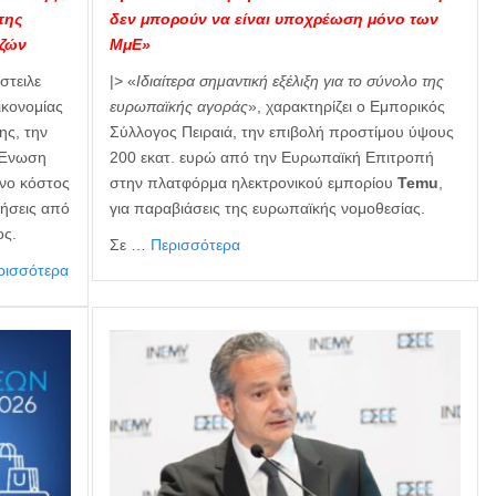
της
δεν μπορούν να είναι υποχρέωση μόνο των
εζών
ΜμΕ»
στειλε
|> «
Ιδιαίτερα σημαντική εξέλιξη για το σύνολο της
ικονομίας
ευρωπαϊκής αγοράς
», χαρακτηρίζει ο Εμπορικός
ης, την
Σύλλογος Πειραιά, την επιβολή προστίμου ύψους
ή Ένωση
200 εκατ. ευρώ από την Ευρωπαϊκή Επιτροπή
ενο κόστος
στην πλατφόρμα ηλεκτρονικού εμπορίου
Temu
,
ρήσεις από
για παραβιάσεις της ευρωπαϊκής νομοθεσίας.
ος.
Σε …
Περισσότερα
ρισσότερα