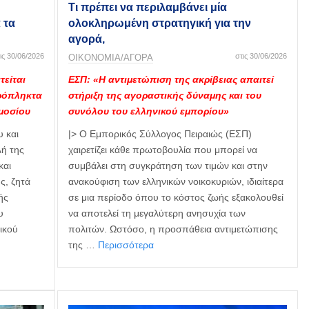
Τι πρέπει να περιλαμβάνει μία
 τα
ολοκληρωμένη στρατηγική για την
αγορά,
ις 30/06/2026
στις 30/06/2026
ΟΙΚΟΝΟΜΙΑ/ΑΓΟΡΑ
τείται
ΕΣΠ: «Η αντιμετώπιση της ακρίβειας απαιτεί
υρόπληκτα
στήριξη της αγοραστικής δύναμης και του
μοσίου
συνόλου του ελληνικού εμπορίου»
 και
|> Ο Εμπορικός Σύλλογος Πειραιώς (ΕΣΠ)
λή της
χαιρετίζει κάθε πρωτοβουλία που μπορεί να
και
συμβάλει στη συγκράτηση των τιμών και στην
ς, ζητά
ανακούφιση των ελληνικών νοικοκυριών, ιδιαίτερα
ής
σε μια περίοδο όπου το κόστος ζωής εξακολουθεί
υ
να αποτελεί τη μεγαλύτερη ανησυχία των
ικού
πολιτών. Ωστόσο, η προσπάθεια αντιμετώπισης
της …
Περισσότερα