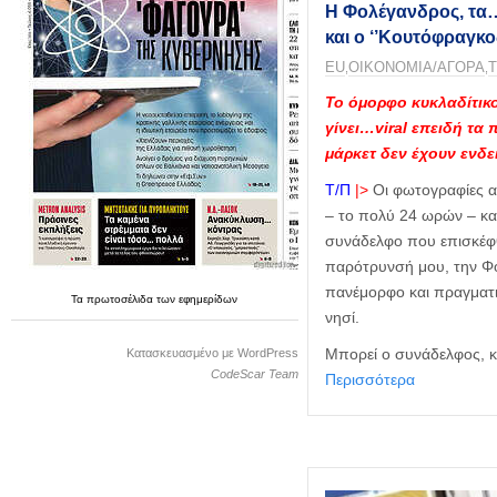
η
Η Φολέγανδρος, τα…
μ
και ο ‘’Κουτόφραγκ
ε
ΕU
ΟΙΚΟΝΟΜΙΑ/ΑΓΟΡΑ
ρ
,
,
ί
Το όμορφο κυκλαδίτικο
δ
γίνει…viral επειδή τα 
α
μάρκετ δεν έχουν ενδεί
Τ/Π
|>
Οι φωτογραφίες α
– το πολύ 24 ωρών – κα
συνάδελφο που επισκέφ
παρότρυνσή μου, την Φ
πανέμορφο και πραγματι
Τα
πρωτοσέλιδα
των
εφημερίδων
νησί.
Μπορεί ο συνάδελφος, κ
Κατασκευασμένο με WordPress
CodeScar Team
Περισσότερα