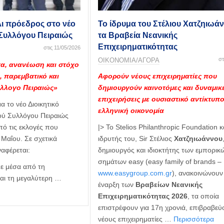
ι πρόεδρος στο νέο
Το ίδρυμα του Στέλιου Χατζηιωάν
 Συλλόγου Πειραιώς
τα Βραβεία Νεανικής
Επιχειρηματικότητας
στις 11/05/2026
στ
ΟΙΚΟΝΟΜΙΑ/ΑΓΟΡΑ
τα, ανανέωση και στόχο
, παρεμβατικό και
Αφορούν νέους επιχειρηματίες που
ύλλογο Πειραιώς»
δημιουργούν καινοτόμες και δυναμικ
επιχειρήσεις με ουσιαστικό αντίκτυπ
 το νέο Διοικητικό
ελληνική οικονομία
ού Συλλόγου Πειραιώς
ό τις εκλογές που
|> Το Stelios Philanthropic Foundation κ
 Μαΐου. Σε σχετικά
ιδρυτής του, Sir Στέλιος
Χατζηιωάννου
αφέρεται:
δημιουργός και ιδιοκτήτης των εμπορικ
σημάτων easy (easy family of brands –
ε μέσα από τη
www.easygroup.com.gr
), ανακοινώνουν
αι τη μεγαλύτερη …
έναρξη των
Βραβείων Νεανικής
Επιχειρηματικότητας 2026
, τα οποία
επιστρέφουν για 17η χρονιά, επιβραβεύ
νέους επιχειρηματίες …
Περισσότερα