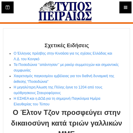
Η
μ
ε
Τύπος
ρ
ή
Πειραιώς - Ενημέρωση
σ
ι
Σχετικές Ειδήσεις
α
Δ
Ο Έλληνας πρέσβης στην Κινσάσα για τις σχέσεις Ελλάδας και
ι
Λ.Δ. του Κονγκό
α
Τα Ποσειδώνια ‘’απάντησαν’’ με ρεκόρ συμμετοχών και σημαντικές
δ
συμφωνίες
Χαιρετισμός παγκοσμίου εμβέλειας για τον διεθνή δυναμική της
ι
έκθεσης “Ποσειδώνια”
κ
Η μεγαλύτερη Άλωση της Πόλης έγινε το 1204 από τους
τ
ομόθρησκους Σταυροφόρους
υ
Η ΕΣΗΕΑ και η ΔΟΔ για τη σημερινή Παγκόσμια Ημέρα
α
Ελευθερίας του Τύπου
κ
Ο Έλτον Τζον προσφεύγει στην
ή
Ε
δικαιοσύνη κατά τριών γαλλικών
φ