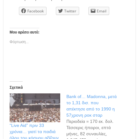
Facebook
Twitter
Email
Μου αρέσει αυτό:
Φόρτωση...
Σχετικά
Bank of… Madonna, μετά
το 1,31 δισ. που
απέκτησε από το 1990 η
57χρονη ροκ σταρ
Περιοδεία = 170 εκ. δολ.
“Live Aid” πριν 33
Τέσσερις ήπειροι, επτά
χρόνια… γιατί τα παιδιά
μήνες, 82 συναυλίες,
όλου του κόσμου αξίζουν