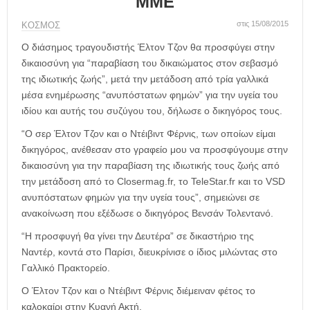
ΜΜΕ
η
μ
στις 15/08/2015
ΚΟΣΜΟΣ
ε
ρ
Ο διάσημος τραγουδιστής Έλτον Τζον θα προσφύγει στην
ί
δικαιοσύνη για “παραβίαση του δικαιώματος στον σεβασμό
δ
της ιδιωτικής ζωής”, μετά την μετάδοση από τρία γαλλικά
α
μέσα ενημέρωσης “ανυπόστατων φημών” για την υγεία του
ιδίου και αυτής του συζύγου του, δήλωσε ο δικηγόρος τους.
“Ο σερ Έλτον Τζον και ο Ντέιβιντ Φέρνις, των οποίων είμαι
δικηγόρος, ανέθεσαν στο γραφείο μου να προσφύγουμε στην
δικαιοσύνη για την παραβίαση της ιδιωτικής τους ζωής από
την μετάδοση από το Closermag.fr, το TeleStar.fr και το VSD
ανυπόστατων φημών για την υγεία τους”, σημειώνει σε
ανακοίνωση που εξέδωσε ο δικηγόρος Βενσάν Τολεντανό.
“Η προσφυγή θα γίνει την Δευτέρα” σε δικαστήριο της
Ναντέρ, κοντά στο Παρίσι, διευκρίνισε ο ίδιος μιλώντας στο
Γαλλικό Πρακτορείο.
Ο Έλτον Τζον και ο Ντέιβιντ Φέρνις διέμειναν φέτος το
καλοκαίρι στην Κυανή Ακτή.