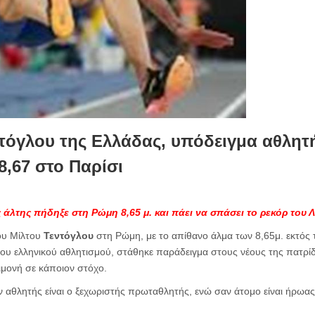
ντόγλου της Ελλάδας, υπόδειγμα αθλητ
 8,67 στο Παρίσι
άλτης πήδηξε στη Ρώμη 8,65 μ. και πάει να σπάσει το ρεκόρ του 
του Μίλτου
Τεντόγλου
στη Ρώμη, με το απίθανο άλμα των 8,65μ. εκτός 
’ του ελληνικού αθλητισμού, στάθηκε παράδειγμα στους νέους της πατρίδ
πιμονή σε κάποιον στόχο.
ν αθλητής είναι ο ξεχωριστής πρωταθλητής, ενώ σαν άτομο είναι ήρωα