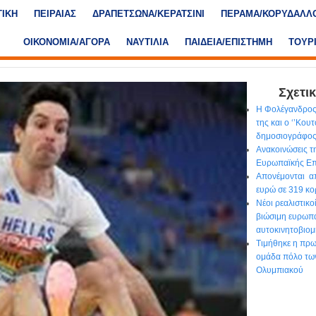
ΤΙΚΗ
ΠΕΙΡΑΙΑΣ
ΔΡΑΠΕΤΣΩΝΑ/ΚΕΡΑΤΣΙΝΙ
ΠΕΡΑΜΑ/ΚΟΡΥΔΑΛΛ
ΟΙΚΟΝΟΜΙΑ/ΑΓΟΡΑ
ΝΑΥΤΙΛΙΑ
ΠΑΙΔΕΙΑ/ΕΠΙΣΤΗΜΗ
ΤΟΥΡ
Σχετικ
Η Φολέγανδρος
της και ο ‘’Κου
δημοσιογράφο
Ανακοινώσεις τ
Ευρωπαϊκής Επ
Απονέμονται απ
ευρώ σε 319 κο
Νέοι ρεαλιστικο
βιώσιμη ευρωπ
αυτοκινητοβιομ
Τιμήθηκε η πρ
ομάδα πόλο τω
Ολυμπιακού