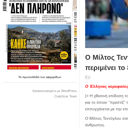
η
μ
ε
ρ
ί
δ
α
Ο Μίλτος Τε
περιμένει το
ΕU
Τα
πρωτοσέλιδα
των
εφημερίδων
O Έλληνας κορυφαίος 
Κατασκευασμένο με WordPress
|> Η χθεσινή επίδοση 
CodeScar Team
και το όποιο ‘’πρεστίζ’
επιτυγχάνεται με την ε
Ο Μίλτος Τεντόγλου σα
άνθρωπος.