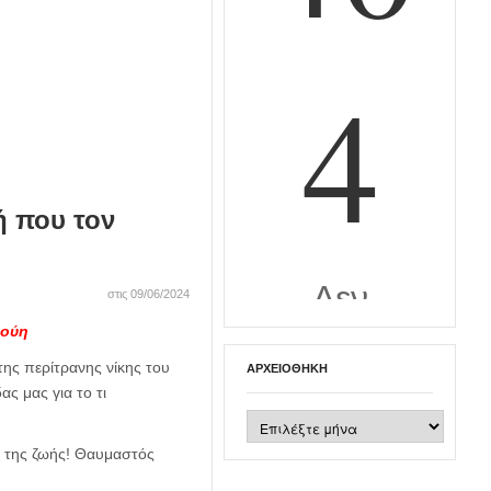
ή που τον
στις 09/06/2024
Λούη
της περίτρανης νίκης του
ΑΡΧΕΙΟΘΉΚΗ
ας μας για το τι
Αρχειοθήκη
ς της ζωής! Θαυμαστός