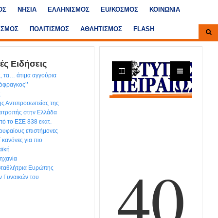
ΟΣ
ΝΗΣΙΑ
ΕΛΛΗΝΙΣΜΟΣ
ΕU/ΚΟΣΜΟΣ
ΚΟΙΝΩΝΙΑ
ΙΣΜΟΣ
ΠΟΛΙΤΙΣΜΟΣ
ΑΘΛΗΤΙΣΜΟΣ
FLASH
ές Ειδήσεις
, τα… άτιμα αγγούρια
τόφραγκος’’
ς
ης Αντιπροσωπείας της
ιτροπής στην Ελλάδα
ό το ΕΣΕ 838 εκατ.
ρυφαίους επιστήμονες
ί κανόνες για πιο
αϊκή
ηχανία
ωταθλήτρια Ευρώπης
ν Γυναικών του