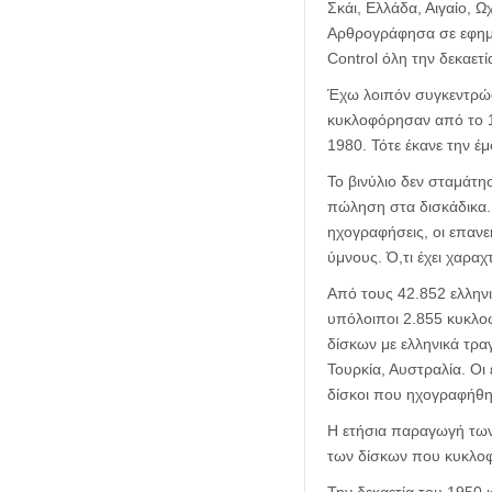
Σκάι, Ελλάδα, Αιγαίο, Ω
Αρθρογράφησα σε εφημε
Control όλη την δεκαετ
Έχω λοιπόν συγκεντρώσ
κυκλοφόρησαν από το 19
1980. Τότε έκανε την έ
Το βινύλιο δεν σταμάτη
πώληση στα δισκάδικα. 
ηχογραφήσεις, οι επανεκ
ύμνους. Ό,τι έχει χαρα
Από τους 42.852 ελλην
υπόλοιποι 2.855 κυκλοφ
δίσκων με ελληνικά τραγ
Τουρκία, Αυστραλία. Οι
δίσκοι που ηχογραφήθη
Η ετήσια παραγωγή των 
των δίσκων που κυκλοφο