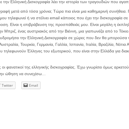
 την Ελληνική Δισκογραφία λέει την ιστορία των τραγουδιών που αγαπ
γραφή μετά από τόσα χρόνια; Τώρα πια είναι μια καθημερινή συνήθεια. 
μου τηλεφωνεί ή να στέλνει email κάποιος που έχει την δισκογραφία σε 
δοση. Είναι η επιβράβευση της προσπάθειάς μου. Είναι μεγάλη η έκπλη
ν Μπριζ, ένας αυστριακός από την Βιέννη, μια γιαπωνέζα από το Τόκιο.
υδρομήσει την Ελληνική Δισκογραφία σε χώρες που δεν θα μπορούσα 
Αυστραλία, Τουρκία, Γερμανία, Γαλλία, Ισπανία, Ιταλία, Βραζιλία, Νότια 
ου τηλεφωνούν Έλληνες του εξωτερικού, που είναι στην Ελλάδα για δια
ίς οι φανατικοί της ελληνικής δισκογραφίας. Έχω γνωρίσει όμως αρκετού
 την ώθηση να συνεχίσω…
Twitter
Email