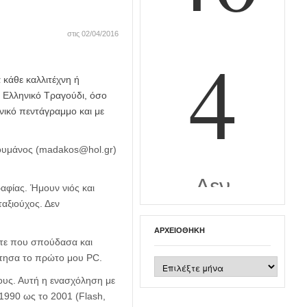
στις 02/04/2016
κάθε καλλιτέχνη ή
 Ελληνικό Τραγούδι, όσο
νικό πεντάγραμμο και με
γουμάνος (madakos@hol.gr)
αφίας. Ήμουν νιός και
αξιούχος. Δεν
ΑΡΧΕΙΟΘΉΚΗ
ότε που σπούδασα και
κτησα το πρώτο μου PC.
Αρχειοθήκη
ους. Αυτή η ενασχόληση με
1990 ως το 2001 (Flash,