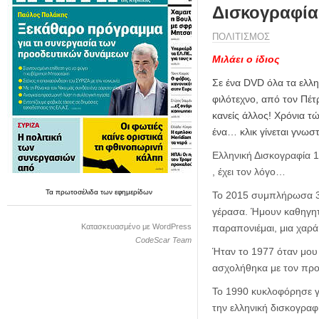
η
Δισκογραφίας
μ
ε
ΠΟΛΙΤΙΣΜΟΣ
ρ
Μιλάει ο ίδιος
ί
δ
Σε ένα
DVD
όλα τα ελλ
α
φιλότεχνο, από τον Πέτ
κανείς άλλος! Χρόνια τ
ένα… κλικ γίνεται γνωσ
Ελληνική Δισκογραφία 1
, έχει τον λόγο…
Τα
πρωτοσέλιδα
των
εφημερίδων
Το 2015 συμπλήρωσα 30 
γέρασα. Ήμουν καθηγητ
Κατασκευασμένο με WordPress
παραπονιέμαι, μια χαρ
CodeScar Team
Ήταν το 1977 όταν μου
ασχολήθηκα με τον προ
Το 1990 κυκλοφόρησε γ
την ελληνική δισκογραφ