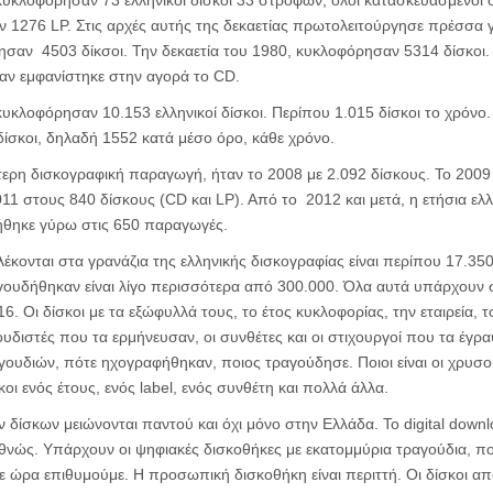
κυκλοφόρησαν 73 ελληνικοί δίσκοι 33 στροφών, όλοι κατασκευασμένοι 
1276 LP. Στις αρχές αυτής της δεκαετίας πρωτολειτούργησε πρέσσα γ
ησαν 4503 δίκσοι. Την δεκαετία του 1980, κυκλοφόρησαν 5314 δίσκοι.
αν εμφανίστηκε στην αγορά το CD.
κυκλοφόρησαν 10.153 ελληνικοί δίσκοι. Περίπου 1.015 δίσκοι το χρόνο.
ίσκοι, δηλαδή 1552 κατά μέσο όρο, κάθε χρόνο.
τερη δισκογραφική παραγωγή, ήταν το 2008 με 2.092 δίσκους. Το 2009
11 στους 840 δίσκους (CD και LP). Από το 2012 και μετά, η ετήσια ελ
θηκε γύρω στις 650 παραγωγές.
λέκονται στα γρανάζια της ελληνικής δισκογραφίας είναι περίπου 17.350
γουδήθηκαν είναι λίγο περισσότερα από 300.000. Όλα αυτά υπάρχουν
. Οι δίσκοι με τα εξώφυλλά τους, το έτος κυκλοφορίας, την εταιρεία, 
υδιστές που τα ερμήνευσαν, οι συνθέτες και οι στιχουργοί που τα έγραψ
ουδιών, πότε ηχογραφήθηκαν, ποιος τραγούδησε. Ποιοι είναι οι χρυσοί κ
ίσκοι ενός έτους, ενός label, ενός συνθέτη και πολλά άλλα.
 δίσκων μειώνονται παντού και όχι μόνο στην Ελλάδα. Το digital downl
ιεθνώς. Υπάρχουν οι ψηφιακές δισκοθήκες με εκατομμύρια τραγούδια, 
ε ώρα επιθυμούμε. Η προσωπική δισκοθήκη είναι περιττή. Οι δίσκοι απ