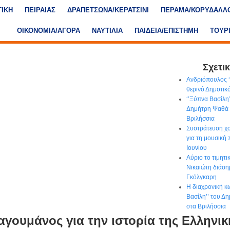
ΤΙΚΗ
ΠΕΙΡΑΙΑΣ
ΔΡΑΠΕΤΣΩΝΑ/ΚΕΡΑΤΣΙΝΙ
ΠΕΡΑΜΑ/ΚΟΡΥΔΑΛΛ
ΟΙΚΟΝΟΜΙΑ/ΑΓΟΡΑ
ΝΑΥΤΙΛΙΑ
ΠΑΙΔΕΙΑ/ΕΠΙΣΤΗΜΗ
ΤΟΥΡ
Σχετικ
Ανδριόπουλος ‘’
θερινό Δημοτι
‘’Ξύπνα Βασίλη
Δημήτρη Ψαθά 
Βριλήσσια
Συστράτευση χο
για τη μουσική
Ιουνίου
Αύριο το τιμητ
Νικαιώτη διάση
Γκόλγκαρη
Η διαχρονική κ
Βασίλη’’ του Δ
στα Βριλήσσια
γουμάνος για την ιστορία της Ελληνικ