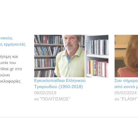
νικούς
ες ερμηνευτές
ήσιμη και
υσία του
line.gr στο
ρώνει
Εγκυκλοπαίδεια Ελληνικού
Σαν σήμερα 
κυκλοφορίες
Τραγουδιού (1950-2018)
από κοντά 
φίας, όσο
06/02/2019
05/02/2024
. Ο ιστότοπος
σε "ΠΟΛΙΤΙΣΜΟΣ"
σε "FLASH"
 Πέτρο
οποίος επί
θεί" βήμα
Τραγούδι και