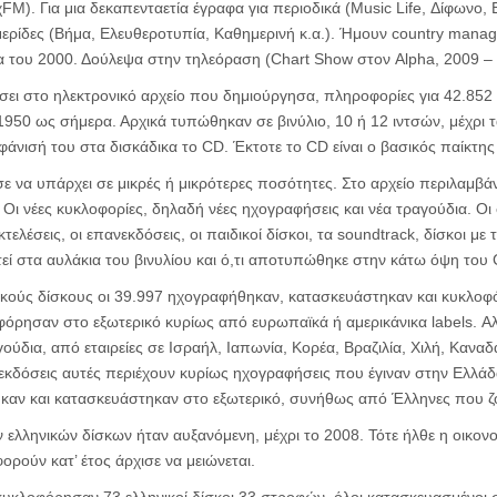
χFM). Για μια δεκαπενταετία έγραφα για περιοδικά (Music Life, Δίφωνο, E
ρίδες (Βήμα, Ελευθεροτυπία, Καθημερινή κ.α.). Ήμουν country manag
ία του 2000. Δούλεψα στην τηλεόραση (Chart Show στον Alpha, 2009 –
ει στο ηλεκτρονικό αρχείο που δημιούργησα, πληροφορίες για 42.852
50 ως σήμερα. Αρχικά τυπώθηκαν σε βινύλιο, 10 ή 12 ιντσών, μέχρι τ
μφάνισή του στα δισκάδικα το CD. Έκτοτε το CD είναι ο βασικός παίκτης
σε να υπάρχει σε μικρές ή μικρότερες ποσότητες. Στο αρχείο περιλαμβά
Οι νέες κυκλοφορίες, δηλαδή νέες ηχογραφήσεις και νέα τραγούδια. Οι 
τελέσεις, οι επανεκδόσεις, οι παιδικοί δίσκοι, τα soundtrack, δίσκοι μ
χτεί στα αυλάκια του βινυλίου και ό,τι αποτυπώθηκε στην κάτω όψη του
ικούς δίσκους οι 39.997 ηχογραφήθηκαν, κατασκευάστηκαν και κυκλοφ
όρησαν στο εξωτερικό κυρίως από ευρωπαϊκά ή αμερικάνικα labels. Α
ούδια, από εταιρείες σε Ισραήλ, Ιαπωνία, Κορέα, Βραζιλία, Χιλή, Καναδ
 εκδόσεις αυτές περιέχουν κυρίως ηχογραφήσεις που έγιναν στην Ελλά
καν και κατασκευάστηκαν στο εξωτερικό, συνήθως από Έλληνες που ζου
ελληνικών δίσκων ήταν αυξανόμενη, μέχρι το 2008. Τότε ήλθε η οικονο
ρούν κατ’ έτος άρχισε να μειώνεται.