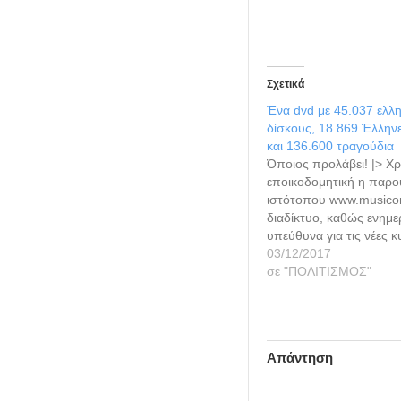
Σχετικά
Ένα dvd με 45.037 ελλη
δίσκους, 18.869 Έλλην
και 136.600 τραγούδια
Όποιος προλάβει! |> Χρ
εποικοδομητική η παρο
ιστότοπου www.musicon
διαδίκτυο, καθώς ενημε
υπεύθυνα για τις νέες 
της ελληνικής δισκογρα
03/12/2017
αυτή υφίσταται πλέον..
σε "ΠΟΛΙΤΙΣΜΟΣ"
"υπογράφεται" από τον
Δραγουμάνο (φωτό), ο 
σειρά ετών "παρακολου
προς βήμα το Ελληνικό 
Απάντηση
το καταγράφει…