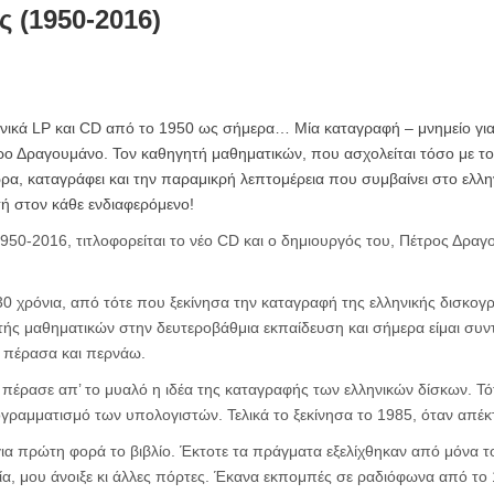
 (1950-2016)
ηνικά
LP
και
CD
από το 1950 ως σήμερα… Μία καταγραφή – μνημείο για 
ρο Δραγουμάνο. Τον καθηγητή μαθηματικών, που ασχολείται τόσο με το
ώρα, καταγράφει και την παραμικρή λεπτομέρεια που συμβαίνει στο ελλη
τή στον κάθε ενδιαφερόμενο!
950-2016, τιτλοφορείται το νέο CD και ο δημιουργός του, Πέτρος Δρα
χρόνια, από τότε που ξεκίνησα την καταγραφή της ελληνικής δισκογρ
ής μαθηματικών στην δευτεροβάθμια εκπαίδευση και σήμερα είμαι συντ
ά πέρασα και περνάω.
 πέρασε απ’ το μυαλό η ιδέα της καταγραφής των ελληνικών δίσκων. Τ
γραμματισμό των υπολογιστών. Τελικά το ξεκίνησα το 1985, όταν απέ
ια πρώτη φορά το βιβλίο. Έκτοτε τα πράγματα εξελίχθηκαν από μόνα τ
ία, μου άνοιξε κι άλλες πόρτες. Έκανα εκπομπές σε ραδιόφωνα από το 