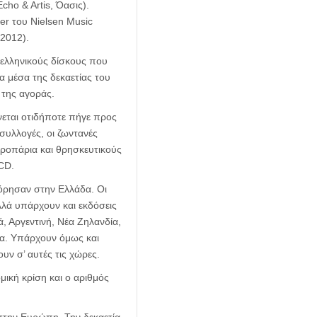
cho & Artis, Όασις).
er του Nielsen Music
 2012).
 ελληνικούς δίσκους που
α μέσα της δεκαετίας του
 της αγοράς.
νεται οτιδήποτε πήγε προς
συλλογές, οι ζωντανές
ε τροπάρια και θρησκευτικούς
 CD.
όρησαν στην Ελλάδα. Οι
λλά υπάρχουν και εκδόσεις
ά, Αργεντινή, Νέα Ζηλανδία,
δα. Υπάρχουν όμως και
ν σ’ αυτές τις χώρες.
μική κρίση και ο αριθμός