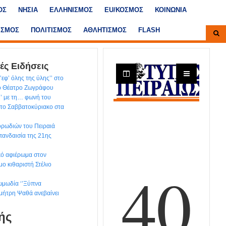
ΟΣ
ΝΗΣΙΑ
ΕΛΛΗΝΙΣΜΟΣ
ΕU/ΚΟΣΜΟΣ
ΚΟΙΝΩΝΙΑ
ΙΣΜΟΣ
ΠΟΛΙΤΙΣΜΟΣ
ΑΘΛΗΤΙΣΜΟΣ
FLASH
ές Ειδήσεις
εφ’ όλης της ύλης’’ στο
κό Θέατρο Ζωγράφου
’’ με τη… φωνή του
το Σαββατοκύριακο στα
ρωδιών του Πειραιά
 πανδαισία της 21ης
ικό αφιέρωμα στον
μο κιθαριστή Στέλιο
ωμωδία ‘’Ξύπνα
ημήτρη Ψαθά ανεβαίνει
ής