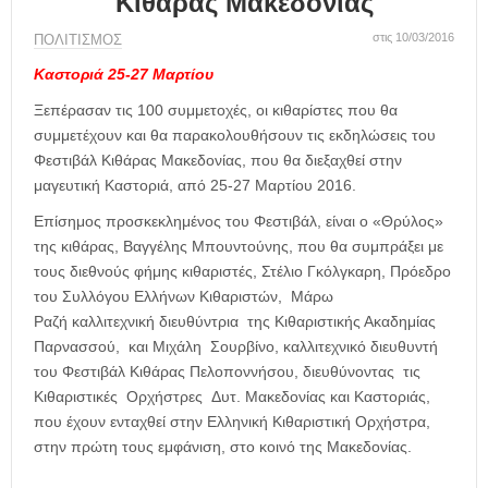
Κιθάρας Μακεδονίας
η
μ
στις 10/03/2016
ΠΟΛΙΤΙΣΜΟΣ
ε
ρ
Καστοριά 25-27 Μαρτίου
ί
Ξεπέρασαν τις 100 συμμετοχές, οι κιθαρίστες που θα
δ
συμμετέχουν και θα παρακολουθήσουν τις εκδηλώσεις του
α
Φεστιβάλ Κιθάρας Μακεδονίας, που θα διεξαχθεί στην
μαγευτική Καστοριά, από 25-27 Μαρτίου 2016.
Επίσημος προσκεκλημένος του Φεστιβάλ, είναι ο «Θρύλος»
της κιθάρας, Βαγγέλης Μπουντούνης, που θα συμπράξει με
τους διεθνούς φήμης κιθαριστές, Στέλιο Γκόλγκαρη, Πρόεδρο
του Συλλόγου Ελλήνων Κιθαριστών, Μάρω
Ραζή καλλιτεχνική διευθύντρια της Κιθαριστικής Ακαδημίας
Παρνασσού, και Μιχάλη Σουρβίνο, καλλιτεχνικό διευθυντή
του Φεστιβάλ Κιθάρας Πελοποννήσου, διευθύνοντας τις
Κιθαριστικές Ορχήστρες Δυτ. Μακεδονίας και Καστοριάς,
που έχουν ενταχθεί στην Ελληνική Κιθαριστική Ορχήστρα,
στην πρώτη τους εμφάνιση, στο κοινό της Μακεδονίας.