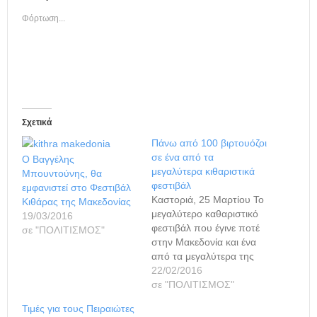
Φόρτωση...
Σχετικά
Πάνω από 100 βιρτουόζοι
σε ένα από τα
O Βαγγέλης
μεγαλύτερα κιθαριστικά
Μπουντούνης, θα
φεστιβάλ
εμφανιστεί στο Φεστιβάλ
Καστοριά, 25 Μαρτίου Το
Κιθάρας της Μακεδονίας
μεγαλύτερο καθαριστικό
19/03/2016
φεστιβάλ που έγινε ποτέ
σε "ΠΟΛΙΤΙΣΜΟΣ"
στην Μακεδονία και ένα
από τα μεγαλύτερα της
χώρας, αρχίζει στην
22/02/2016
Καστοριά στις 25
σε "ΠΟΛΙΤΙΣΜΟΣ"
Μαρτίου και οι
Τιμές για τους Πειραιώτες
συμμετοχές των