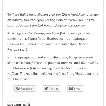
Το Φεστιβάλ διοργανώνεται από τον Ωδείο Απόλλων, υπό την
διεύθυνση του Ισίδωρου και της Γιούλας Αντωνίου, με την
συμπαράσταση του Συλλόγου Ελλήνων Κιθαριστών.
Καλλιτεχνικός διευθυντής του Φεστιβάλ, είναι ο γνωστός
συνθέτης – κιθαριστής και διευθυντής του περίφημου
Βεροιώτικου μουσικού συνόλου ArtGuitaristas, Πέτρος
Ρίστας (φωτό).
Στην εναρκτήρια συναυλία του Φεστιβάλ, θα εμφανισθούν
κιθαριστικές ορχήστρες και μουσικά σύνολα, από όλη σχεδόν
την Μακεδονία (Θεσσαλονίκη, Καβάλα, Δράμα, Βέροια,
Κοζάνη, Πτολεμαΐδα, Φλώρινα, κ.α.), από την Ήπειρο και από
την Θεσσαλία.
Facebook
Twitter
Email
Μου αρέσει αυτό: