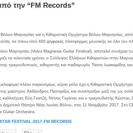
από την “FM Records”
ς Βόλου-Μαγνησίας και η Κιθαριστική Ορχήστρα Βόλου-Μαγνησίας, από
cords
, σε πάνω από 400 ψηφιακές πλατφόρμες μουσικής σε όλο τον π
λου Μαγνησίας (Volos Magnesia Guitar Festival), αποτελεί συνέχεια τω
ζε τα τελευταία χρόνια, ο Σύλλογος Ελλήνων Κιθαριστών στην Μαγνησ
ιώτης τραγουδοποιός, κιθαριστής και παιδαγωγός Τάσος Ιωακειμίδης κ
υκλοφορεί πλέον παγκοσμίως, κύριο ρόλο έχει η Κιθαριστική Ορχήστρ
της μαέστρος Αλέξανδρος Παπαρίζος και συνέπραξαν μαζί της ως σολίσ
ς καλλιτέχνες Εύη Γκατζή, Ντίνος Γκρίνιας και ο τραγουδιστής Κώστας 
ό το Δημοτικό Θέατρο Νέας Ιωνίας Βόλου, στις 11 Νοεμβρίου 2017. Στο C
 Guitar Orchestra.
ITAR FESTIVAL 2017-FM RECORDS