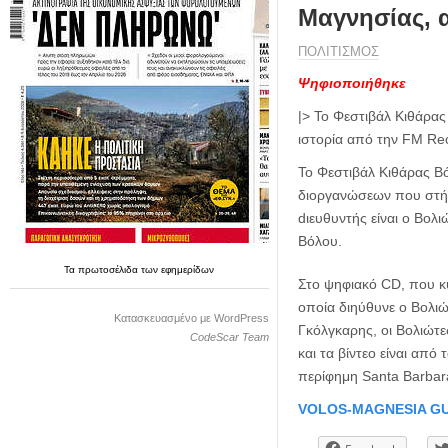
η
Μαγνησίας, 
μ
ε
ΠΟΛΙΤΙΣΜΟΣ
ρ
Ψηφιοποιήθηκε
ί
δ
|> Το Φεστιβάλ Κιθάρα
α
ιστορία από την
FM Re
Το Φεστιβάλ Κιθάρας Βό
διοργανώσεων που στήρι
dιευθυντής είναι ο Βολ
Βόλου.
Τα
πρωτοσέλιδα
των
εφημερίδων
Στο ψηφιακό CD, που κ
οποία διηύθυνε ο Βολιώ
Κατασκευασμένο με WordPress
Γκόλγκαρης, οι Βολιώτε
CodeScar Team
και τα βίντεο είναι απ
περίφημη Santa Barbara
VOLOS-MAGNESIA GU