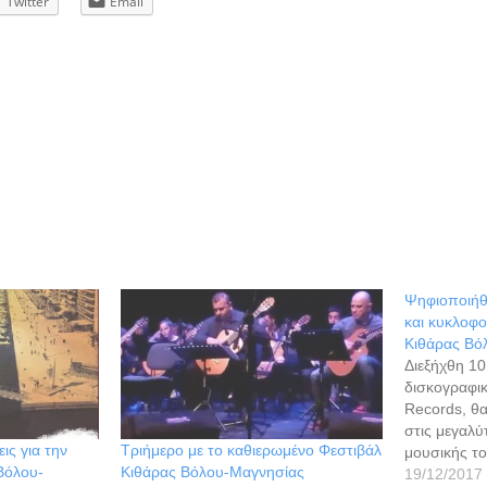
Twitter
Email
Ψηφιοποιήθ
και κυκλοφο
Κιθάρας Βό
Διεξήχθη 10
δισκογραφικ
Records, θ
στις μεγαλύ
ις για την
Τριήμερο με το καθιερωμένο Φεστιβάλ
μουσικής το
Βόλου-
Κιθάρας Βόλου-Μαγνησίας
του Φεστιβ
19/12/2017