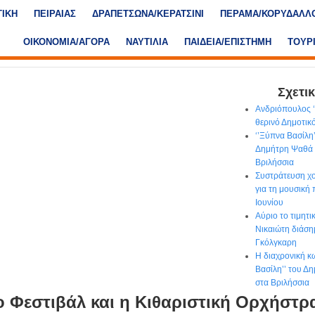
ΤΙΚΗ
ΠΕΙΡΑΙΑΣ
ΔΡΑΠΕΤΣΩΝΑ/ΚΕΡΑΤΣΙΝΙ
ΠΕΡΑΜΑ/ΚΟΡΥΔΑΛΛ
ΟΙΚΟΝΟΜΙΑ/ΑΓΟΡΑ
ΝΑΥΤΙΛΙΑ
ΠΑΙΔΕΙΑ/ΕΠΙΣΤΗΜΗ
ΤΟΥΡ
Σχετικ
Ανδριόπουλος ‘’
θερινό Δημοτι
‘’Ξύπνα Βασίλη
Δημήτρη Ψαθά 
Βριλήσσια
Συστράτευση χο
για τη μουσική
Ιουνίου
Αύριο το τιμητ
Νικαιώτη διάση
Γκόλγκαρη
Η διαχρονική κ
Βασίλη’’ του Δ
στα Βριλήσσια
ο Φεστιβάλ και η Κιθαριστική Ορχήστρ