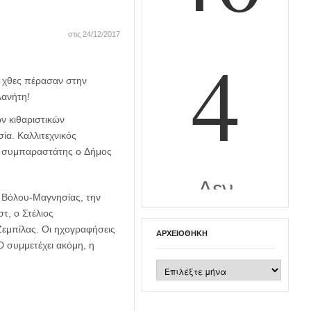
στις 24/12/2017
 χθες πέρασαν στην
λανήτη!
ν κιθαριστικών
ία. Καλλιτεχνικός
αι συμπαραστάτης ο Δήμος
α Βόλου-Μαγνησίας, την
τ, ο Στέλιος
Ζεμπίλας. Οι ηχογραφήσεις
ΑΡΧΕΙΟΘΉΚΗ
D συμμετέχει ακόμη, η
Αρχειοθήκη