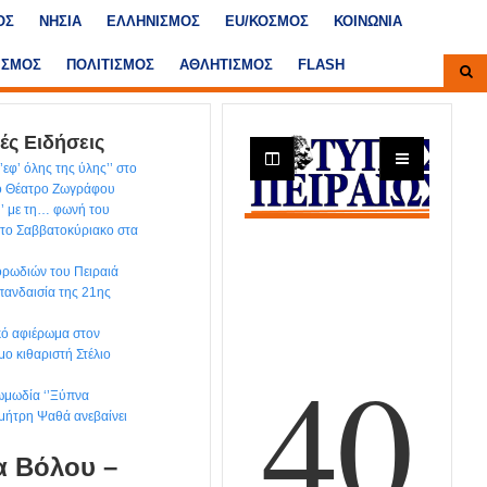
ΟΣ
ΝΗΣΙΑ
ΕΛΛΗΝΙΣΜΟΣ
ΕU/ΚΟΣΜΟΣ
ΚΟΙΝΩΝΙΑ
ΙΣΜΟΣ
ΠΟΛΙΤΙΣΜΟΣ
ΑΘΛΗΤΙΣΜΟΣ
FLASH
ές Ειδήσεις
εφ’ όλης της ύλης’’ στο
κό Θέατρο Ζωγράφου
’’ με τη… φωνή του
το Σαββατοκύριακο στα
ρωδιών του Πειραιά
 πανδαισία της 21ης
ικό αφιέρωμα στον
μο κιθαριστή Στέλιο
ωμωδία ‘’Ξύπνα
ημήτρη Ψαθά ανεβαίνει
α Βόλου –