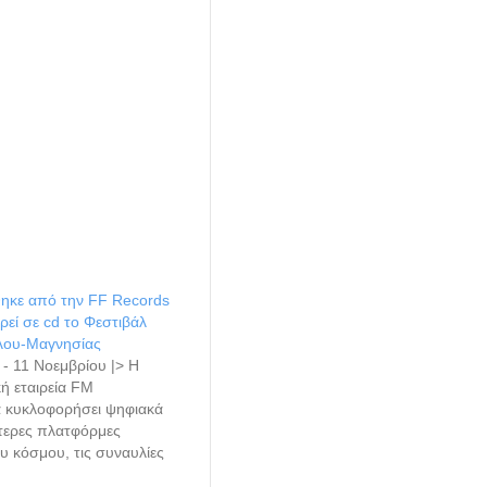
ηκε από την FF Records
ρεί σε cd το Φεστιβάλ
λου-Μαγνησίας
 - 11 Νοεμβρίου |> Η
ή εταιρεία FM
α κυκλοφορήσει ψηφιακά
τερες πλατφόρμες
υ κόσμου, τις συναυλίες
άλ Κιθάρας Βόλου-