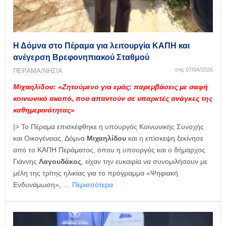
η
μ
ε
ρ
ί
Η Δόμνα στο Πέραμα για λειτουργία ΚΑΠΗ και
δ
ανέγερση Βρεφονηπιακού Σταθμού
α
στις 07/04/2026
ΠΕΡΑΜΑ/ΝΗΣΙΑ
Μιχαηλίδου: «Ζητούμενο για εμάς: παρεμβάσεις με σαφή
κοινωνικό σκοπό, που απαντούν σε υπαρκτές ανάγκες της
καθημερινότητας»
|> Το Πέραμα επισκέφθηκε η υπουργός Κοινωνικής Συνοχής
και Οικογένειας, Δόμνα
Μιχαηλίδου
και η επίσκεψη ξεκίνησε
από το ΚΑΠΗ Περάματος, όπου η υπουργός και ο δήμαρχος
Γιάννης
Λαγουδάκος
, είχαν την ευκαιρία να συνομιλήσουν με
μέλη της τρίτης ηλικίας για το πρόγραμμα «Ψηφιακή
Ενδυνάμωση», …
Περισσότερα