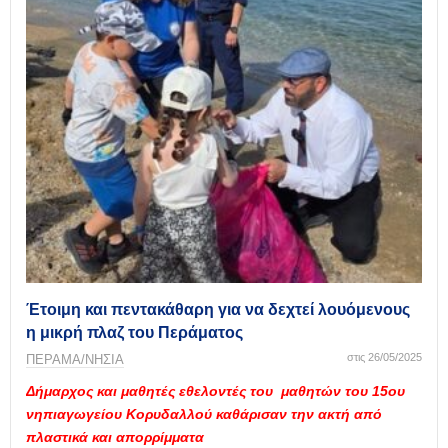
Έτοιμη και πεντακάθαρη για να δεχτεί λουόμενους
η μικρή πλαζ του Περάματος
στις 26/05/2025
ΠΕΡΑΜΑ/ΝΗΣΙΑ
Δήμαρχος και μαθητές εθελοντές του μαθητών του 15ου
νηπιαγωγείου Κορυδαλλού καθάρισαν την ακτή από
πλαστικά και απορρίμματα