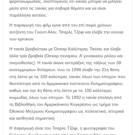
φαρσοκωμωδίας, σκεπτόμενος ότι κανείς μπορεί να μιλήσει
μέσα από τις ταινίες για σοβαρά θέματα και να είναι
παράλληλα αστείος.
Η παραγωγή του φιλμ έγινε από τον επί σειρά χρόνων
αντζέντη του Γούντι Άλεν, Τσαρλς Τζόφι και έλαβε την εύνοια
των κριτικών.
Η ταινία βραβεύτηκε με Όσκαρ Καλύτερης Ταινίας και έλαβε
άλλα τρία βραβεία (Όσκαρ σεναρίου, Α’ γυναικείου ρόλου και
σκηνοθεσίας). Η ταινία έκανε εισπράξεις της τάξεως των 38
εκατομμυρίων δολαρίων, ενώ το 1998 έλαβε την 31η θέση
στη λίστα με τις 100 καλύτερες ταινίες όλων των εποχών που
θεσπίστηκε από το Αμερικανικό Ινστιτούτο Κινηματογράφου,
καθώς και την 4η θέση στη λίστα με τις 100 καλύτερες
κωμωδίες όλων των εποχών. Το 1992 η ταινία επελέγη από
τη Βιβλιοθήκη του Αμερικάνικου Κογκρέσου ως τμήμα του
Εθνικού Μητρώου Κινηματογράφου ως πολιτιστικά, ιστορικά
και αισθητικά σημαντική.
Η παραγωγή είναι του Τσαρλς Τζόφι, η φωτογραφία του