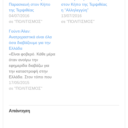
Παρασκευή στον Κήπο
στον Κήπο της Τερψιθέας
της Τερψιθέας
η “Αλληλεγγύη”
04/07/2016
13/07/2016
σε "ΠΟΛΙΤΙΣΜΟΣ"
σε "ΠΟΛΙΤΙΣΜΟΣ"
Γούντι Άλεν:
Ανατριχιαστικά είναι όλα
όσα διαβάζουμε για την
Ελλάδα
«Είναι φοβερό. Κάθε μέρα
όταν ανοίγω την
εφημερίδα διαβάζω για
την καταστροφή στην
Ελλάδα. Στον τόπο που
γεννήθηκαν η τραγωδία,
17/05/2015
η φιλοσοφία, οι επιστήμες
σε "ΠΟΛΙΤΙΣΜΟΣ"
και η δημοκρατία.
Διαβάζουμε ότι σύντομα
θα φύγει από την
Απάντηση
Ευρώπη και το ευρώ. Οτι
η ανεργία είναι εφιαλτική
και ότι από στιγμή σε