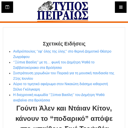
Η
μ
ε
Τύπος
ρ
ή
Πειραιώς - Ενημέρωση
σ
ι
Σχετικές Ειδήσεις
α
Δ
Ανδριόπουλος ‘’εφ’ όλης της ύλης’’ στο θερινό Δημοτικό Θέατρο
ι
Ζωγράφου
α
‘’Ξύπνα Βασίλη’’ με τη… φωνή του Δημήτρη Ψαθά το
δ
Σαββατοκύριακο στα Βριλήσσια
Συστράτευση χορωδιών του Πειραιά για τη μουσική πανδαισία της
ι
21ης Ιουνίου
κ
Αύριο το τιμητικό αφιέρωμα στον Νικαιώτη διάσημο κιθαριστή
τ
Στέλιο Γκόλγκαρη
υ
Η διαχρονική κωμωδία ‘’Ξύπνα Βασίλη’’ του Δημήτρη Ψαθά
α
ανεβαίνει στα Βριλήσσια
κ
Γούντι Άλεν και Ντάιαν Κίτον,
ή
Ε
κάνουν το “ποδαρικό” απόψε
φ