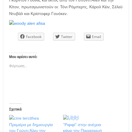
Γκόρντον Γουίλις και εκτός από τον Γοπύντι Άλεν και την
Κίτον, πρωταγωνιστούν οι: Τόνι Ρόμπερτς, Κάρολ Κέιν, Σέλεϋ
Ντυβάλ και Κρίστοφερ Γουόκεν.
Facebook
Twitter
Email
Μου αρέσει αυτό:
Φόρτωση...
Σχετικά
Πρεμιέρα με δημιουργία
“Ριφιφί” στην ανέχεια
του Γούντι Άλεν την
κάνει την Παρασκευή