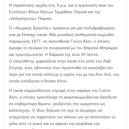
Η παράσταση αρχίζει στις 9 μ.μ. και η οργάνωση είναι του
Συλλόγου Φίλων Κήπων Τερψιθέας Πειραιά και της
«Αλληλεγγύης» Πειραιά.
Ο «Νευρικός Εραστής» πρόκειται για μία πολυβραβευμένη
(και με Όσκαρ) ταινία. Μία μοναδική αισθηματική κωμωδία
παραγωγής 1977, σε σκηνοθεσία Γούντι Άλεν, ο οποίος
έγραψε το σενάριο σε συνεργασία με τον Μάρσαλ Μπρίκμαν
και πρωταγωνιστεί. Η διάρκειά της είναι 93΄λεπτά.
Ο σκηνοθέτης εμφανίζεται στην ταινία στο ρόλο του Άλβι
Σίνγκερ, ενός ηθοποιού που προσπαθεί να καταλάβει τον
λόγο για τον οποίο απέτυχε η σχέση του με την Άννι Χολ, την
οποία υποδύεται η Ντάιαν Κίτον.
Η ταινία σηματοδότησε στροφή στην καριέρα του Γούντι
Άλεν, ο οποίος εγκατέλειψε τη φαρσοκωμωδία και διείσδυσε
σε σοβαρότερα θέματα, αγγίζοντας την ωριμότητα ως
καλλιτέχνης. Ο ίδιος δήλωσε ότι είχε το κουράγιο να
σταματήσει να παριστάνει τον κλόουν για να αποσπάσει το
γέλιο από το κοινό και να αφήσει την ασφάλεια της