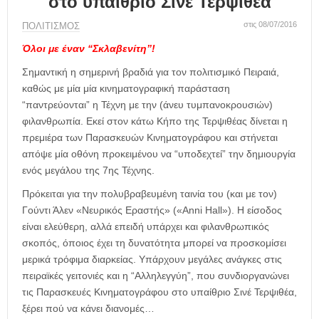
στο υπαίθριο Σινέ Τερψιθέα
η
μ
στις 08/07/2016
ΠΟΛΙΤΙΣΜΟΣ
ε
ρ
Όλοι με έναν “Σκλαβενίτη”!
ί
Σημαντική η σημερινή βραδιά για τον πολιτισμικό Πειραιά,
δ
καθώς με μία μία κινηματογραφική παράσταση
α
“παντρεύονται” η Τέχνη με την (άνευ τυμπανοκρουσιών)
φιλανθρωπία. Εκεί στον κάτω Κήπο της Τερψιθέας δίνεται η
πρεμιέρα των Παρασκευών Κινηματογράφου και στήνεται
απόψε μία οθόνη προκειμένου να “υποδεχτεί” την δημιουργία
ενός μεγάλου της 7ης Τέχνης.
Πρόκειται για την πολυβραβευμένη ταινία του (και με τον)
Γούντι Άλεν «Νευρικός Εραστής» («Anni Hall»). Η είσοδος
είναι ελεύθερη, αλλά επειδή υπάρχει και φιλανθρωπικός
σκοπός, όποιος έχει τη δυνατότητα μπορεί να προσκομίσει
μερικά τρόφιμα διαρκείας. Υπάρχουν μεγάλες ανάγκες στις
πειραϊκές γειτονιές και η “Αλληλεγγύη”, που συνδιοργανώνει
τις Παρασκευές Κινηματογράφου στο υπαίθριο Σινέ Τερψιθέα,
ξέρει πού να κάνει διανομές…