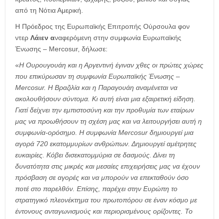
από τη Νότια Αμερική.
Η Πρόεδρος της Ευρωπαϊκής Επιτροπής Ούρσουλα φον
ντερ
Λάιεν
α
ναφερόμενη στην συμφωνία Ευρωπαϊκής
Ένωσης – Mercosur, δήλωσε:
«
Η Ουρουγουάη και η Αργεντινή έγιναν χθες οι πρώτες χώρες
που επικύρωσαν τη συμφωνία Ευρωπαϊκής Ένωσης –
Mercosur. Η Βραζιλία και η Παραγουάη αναμένεται να
ακολουθήσουν σύντομα. Κι αυτή είναι μια εξαιρετική είδηση.
Γιατί δείχνει την εμπιστοσύνη και την προθυμία των εταίρων
μας να προωθήσουν τη σχέση μας και να λειτουργήσει αυτή η
συμφωνία-ορόσημο. Η συμφωνία Mercosur δημιουργεί μια
αγορά 720 εκατομμυρίων ανθρώπων. Δημιουργεί αμέτρητες
ευκαιρίες. Κόβει δισεκατομμύρια σε δασμούς. Δίνει τη
δυνατότητα στις μικρές και μεσαίες επιχειρήσεις μας να έχουν
πρόσβαση σε αγορές και να μπορούν να επεκταθούν όσο
ποτέ στο παρελθόν. Επίσης, παρέχει στην Ευρώπη το
στρατηγικό πλεονέκτημα του πρωτοπόρου σε έναν κόσμο με
έντονους ανταγωνισμούς και περιορισμένους ορίζοντες. Το