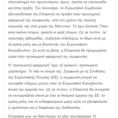
πλεονέκτημα του πρωτοπόρου, όμως, πρέπει να υλοποιηθεί
και στην πράξη. Τον Ιανουάριο, το Ευρωπαϊκό Συμβούλιο
εξουσιοδότησε την Επιτροπή να προβεί στην προσωρινή
εφαρμογή της συμφωνίας, από τον χρόνο της πρώτης
κύρωσής της από χώρα της Mercosur. Το έχω ξαναπεί: Όταν
είναι εκείνοι έτοιμοι, είμαστε κι εμείς έτοιμοι. Ως εκ τούτου, τις
τελευταίες εβδομάδες, συζήτησα ενδελεχώς το θέμα αυτό με
τα κράτη μέλη και με βουλευτές του Ευρωπαϊκού
Κοινοβουλίου. Σε αυτή τη βάση, η Επιτροπή θα προχωρήσει
τώρα στην προσωρινή εφαρμογή της συμφωνίας.
Η “προσωρινή εφαρμογή” έχει, εξ ορισμού, προσωρινό
χαρακτήρα. Το λέει το όνομά της. Σύμφωνα με τις Συνθήκες
της Ευρωπαϊκής Ένωσης (ΕΕ), η συμφωνία μπορεί να
συναφθεί πλήρως μόνον όταν το Ευρωπαϊκό Κοινοβούλιο
δώσει την έγκρισή του. Ως εκ τούτου, η Επιτροπή θα συνεχίσει
να συνεργάζεται στενά με όλα τα θεσμικά όργανα της ΕΕ, τα
κράτη μέλη, και τα ενδιαφερόμενα μέρη ώστε να εξασφαλιστεί
η ομαλότητα και η διαφάνεια της διαδικασίας.
Επιτρέψτε μου να διατυπώσω το εξής συμπέρασμα: Η