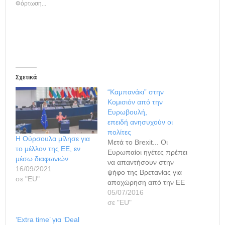
Φόρτωση...
Σχετικά
“Καμπανάκι” στην
Κομισιόν από την
Ευρωβουλή,
επειδή ανησυχούν οι
πολίτες
Η Ούρσουλα μίλησε για
Μετά το Brexit... Οι
το μέλλον της ΕΕ, εν
Ευρωπαίοι ηγέτες πρέπει
μέσω διαφωνιών
να απαντήσουν στην
16/09/2021
ψήφο της Βρετανίας για
σε "ΕU"
αποχώρηση από την ΕΕ
στηρίζοντας ακόμη
05/07/2016
περισσότερο το
σε "ΕU"
ευρωπαϊκό εγχείρημα και
‘Extra time’ για ‘Deal
κάνοντάς το πιο