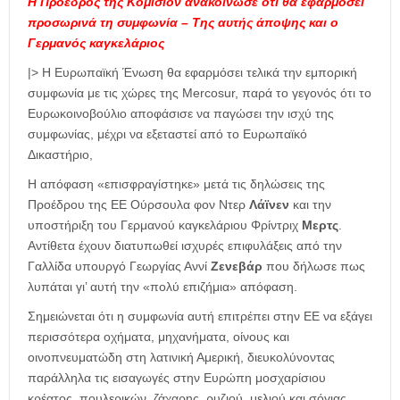
Η Πρόεδρος της Κομισιόν ανακοίνωσε ότι θα εφαρμόσει
προσωρινά τη συμφωνία – Της αυτής άποψης και ο
Γερμανός καγκελάριος
|> Η Ευρωπαϊκή Ένωση θα εφαρμόσει τελικά την εμπορική
συμφωνία με τις χώρες της Mercosur, παρά το γεγονός ότι το
Ευρωκοινοβούλιο αποφάσισε να παγώσει την ισχύ της
συμφωνίας, μέχρι να εξεταστεί από το Ευρωπαϊκό
Δικαστήριο,
Η απόφαση «επισφραγίστηκε» μετά τις δηλώσεις της
Προέδρου της ΕΕ Ούρσουλα φον Ντερ
Λάϊνεν
και την
υποστήριξη του Γερμανού καγκελάριου Φρίντριχ
Μερτς
.
Αντίθετα έχουν διατυπωθεί ισχυρές επιφυλάξεις από την
Γαλλίδα υπουργό Γεωργίας Αννί
Ζενεβάρ
που δήλωσε πως
λυπάται γι’ αυτή την «πολύ επιζήμια» απόφαση.
Σημειώνεται ότι η συμφωνία αυτή επιτρέπει στην ΕΕ να εξάγει
περισσότερα οχήματα, μηχανήματα, οίνους και
οινοπνευματώδη στη λατινική Αμερική, διευκολύνοντας
παράλληλα τις εισαγωγές στην Ευρώπη μοσχαρίσιου
κρέατος, πουλερικών, ζάχαρης, ρυζιού, μελιού και σόγιας