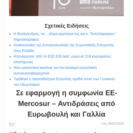
η
μ
ε
ρ
ί
Σχετικές Ειδήσεις
δ
Η Φολέγανδρος, τα… άτιμα αγγούρια της και ο ‘’Κουτόφραγκος’’
α
δημοσιογράφος
Ανακοινώσεις της Αντιπροσωπείας της Ευρωπαϊκής Επιτροπής
στην Ελλάδα
Απονέμονται από το ΕΣΕ 838 εκατ. ευρώ σε 319 κορυφαίους
επιστήμονες
Νέοι ρεαλιστικοί κανόνες για πιο βιώσιμη ευρωπαϊκή
αυτοκινητοβιομηχανία
Τιμήθηκε η πρωταθλήτρια Ευρώπης ομάδα πόλο των Γυναικών
του Ολυμπιακού
Σε εφαρμογή η συμφωνία ΕΕ-
Mercosur – Αντιδράσεις από
Ευρωβουλή και Γαλλία
στις 28/02/2026
ΕU