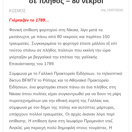
σε πλήθος – 80 νεκροί
η
μ
στις 15/07/2016
ΚΟΣΜΟΣ
ε
ρ
Γιόρταζαν το 1789…
ί
Φονική επίθεση φορτηγού στη Νίκαια, λίγο μετά τα
δ
μεσάνυχτα, με πάνω από 80 νεκρούς και περίπου 150
α
τραυματίες. Συγκεκριμένα το φορτηγό έπεσε μάλλον εξ επί
τούτου επάνω σε πλήθος πολιτών που εκείνη την ώρα
γιόρταζαν με βεγγαλικά την επέτειο της γαλλικής
Επανάστασης του 1789.
Σύμφωνα με το Γαλλικό Πρακτορείο Ειδήσεων, το τηλεοπτικό
δίκτυο BFMTV το Ρόϊτερς και το Αθηναϊκό Πρακτορείο
Ειδήσεων, ένα φορτηγάκι έπεσε πάνω σε ένα πλήθος στη
Νίκαια όπου πολίτες είχαν συγκεντρωθεί για να δουν τη ρίψη
πυροτεχνημάτων για την εθνική εορτή της Γαλλίας και,
σύμφωνα με τον δήμο της πόλης και αυτόπτες μάρτυρες,
υπάρχουν πολλοί τραυματίες. Οι αρχές έκαναν λόγο περί
επίθεσης. Η επίθεση έγινε στη λεωφόρο Προμενάντ ντεζ
Ανγκλέ, μια περιοχή πολύ δημοφιλή στους τουρίστες. Η