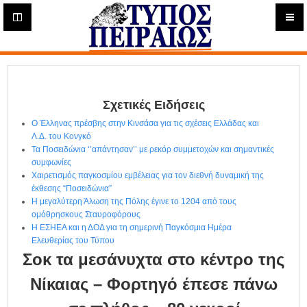
Η
μ
ε
Τύπος
ρ
ή
Πειραιώς - Ενημέρωση
σ
ι
Σχετικές Ειδήσεις
α
Δ
Ο Έλληνας πρέσβης στην Κινσάσα για τις σχέσεις Ελλάδας και
ι
Λ.Δ. του Κονγκό
α
Τα Ποσειδώνια ‘’απάντησαν’’ με ρεκόρ συμμετοχών και σημαντικές
δ
συμφωνίες
Χαιρετισμός παγκοσμίου εμβέλειας για τον διεθνή δυναμική της
ι
έκθεσης “Ποσειδώνια”
κ
Η μεγαλύτερη Άλωση της Πόλης έγινε το 1204 από τους
τ
ομόθρησκους Σταυροφόρους
υ
Η ΕΣΗΕΑ και η ΔΟΔ για τη σημερινή Παγκόσμια Ημέρα
α
Ελευθερίας του Τύπου
κ
Σοκ τα μεσάνυχτα στο κέντρο της
ή
Ε
Νίκαιας – Φορτηγό έπεσε πάνω
φ