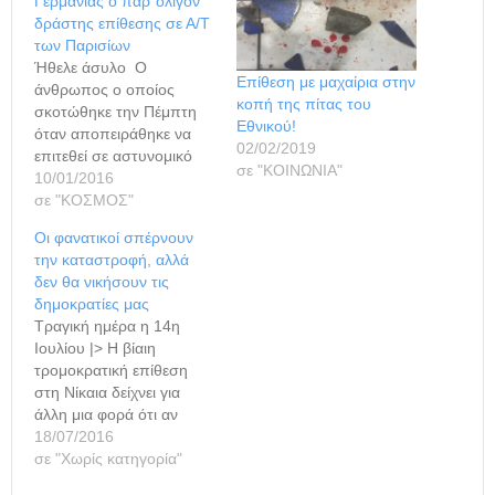
Γερμανίας ο παρ΄ολίγον
δράστης επίθεσης σε Α/Τ
των Παρισίων
Ήθελε άσυλο Ο
Επίθεση με μαχαίρια στην
άνθρωπος ο οποίος
κοπή της πίτας του
σκοτώθηκε την Πέμπτη
Εθνικού!
όταν αποπειράθηκε να
02/02/2019
επιτεθεί σε αστυνομικό
σε "ΚΟΙΝΩΝΙΑ"
τμήμα του Παρισιού
10/01/2016
ζούσε «σε ένα κέντρο
σε "ΚΟΣΜΟΣ"
φιλοξενίας αιτούντων
Οι φανατικοί σπέρνουν
άσυλο» στο δυτικό τμήμα
την καταστροφή, αλλά
της Γερμανίας, όπου η
δεν θα νικήσουν τις
αστυνομία έκανε έρευνα
δημοκρατίες μας
χθες Σάββατο,
Τραγική ημέρα η 14η
ανακοίνωσαν οι
Ιουλίου |> Η βίαιη
γερμανικές αστυνομικές
τρομοκρατική επίθεση
αρχές. «Ουδεμία ένδειξη
στη Νίκαια δείχνει για
για ενδεχόμενες άλλες
άλλη μια φορά ότι αν
επιθέσεις» βρέθηκε κατά
υπάρχει μια χώρα που
18/07/2016
τη…
βρίσκεται στο στόχαστρο
σε "Χωρίς κατηγορία"
της τζιχαντιστικής