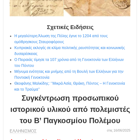
η
μ
ε
ρ
ί
Σχετικές Ειδήσεις
δ
Η μεγαλύτερη Άλωση της Πόλης έγινε το 1204 από τους
α
ομόθρησκους Σταυροφόρους
Κυπριακές εκλογές σε κλίμα πολιτικής ρευστότητας και κοινωνικής
δυσαρέσκειας
Ο Πειραιάς τίμησε τα 107 χρόνια από τη Γενοκτονία των Ελλήνων
του Πόντου
Μήνυμα ενότητας και μνήμης από τη Βουλή των Ελλήνων για την
Ποντιακή Γενοκτονία
Θεοφάνης Μαλκίδης: ‘’Μικρά Ασία, Θράκη, Πόντος – H Γενοκτονία
και το Τραύμα’’
Συγκέντρωση προσωπικού
ιστορικού υλικού από πολεμιστές
του Β’ Παγκοσμίου Πολέμου
στις 16/06/2025
ΕΛΛΗΝΙΣΜΟΣ