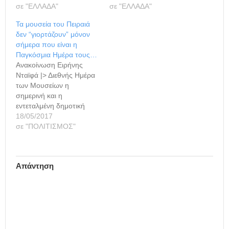
σε "ΕΛΛΑΔΑ"
σε "ΕΛΛΑΔΑ"
Τα μουσεία του Πειραιά
δεν “γιορτάζουν” μόνον
σήμερα που είναι η
Παγκόσμια Ημέρα τους…
Ανακοίνωση Ειρήνης
Νταϊφά |> Διεθνής Ημέρα
των Μουσείων η
σημερινή και η
εντεταλμένη δημοτική
σύμβουλος
18/05/2017
Πολιτισμού Ειρήνη Στ.
σε "ΠΟΛΙΤΙΣΜΟΣ"
Νταϊφά, με ανακοίνωσή
της "υπενθυμίζει" την
σημερινή Ημέρα
Απάντηση
Μουσείων και επισημαίνει
ότι τα Μουσεία στον
Πειραιά δεν θα
περιοριστούν σε
εορταστικά δρώμενα
μόνο σήμερα, καθώς
έχουν προγραμματίσει