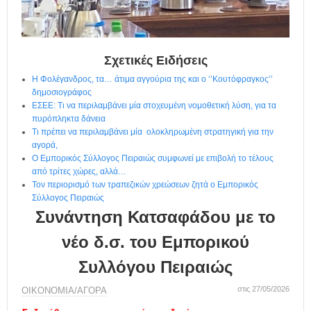
η
μ
ε
ρ
ί
Σχετικές Ειδήσεις
δ
Η Φολέγανδρος, τα… άτιμα αγγούρια της και ο ‘’Κουτόφραγκος’’
α
δημοσιογράφος
ΕΣΕΕ: Τι να περιλαμβάνει μία στοχευμένη νομοθετική λύση, για τα
πυρόπληκτα δάνεια
Τι πρέπει να περιλαμβάνει μία ολοκληρωμένη στρατηγική για την
αγορά,
Ο Εμπορικός Σύλλογος Πειραιώς συμφωνεί με επιβολή το τέλους
από τρίτες χώρες, αλλά…
Τον περιορισμό των τραπεζικών χρεώσεων ζητά ο Εμπορικός
Σύλλογος Πειραιώς
Συνάντηση Κατσαφάδου με το
νέο δ.σ. του Εμπορικού
Συλλόγου Πειραιώς
στις 27/05/2026
ΟΙΚΟΝΟΜΙΑ/ΑΓΟΡΑ