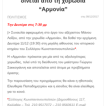
δίνεται από τη χορωδία
η
μ
“Αρμονία”
ε
ρ
στις 08/12/2017
ΠΟΛΙΤΙΣΜΟΣ
ί
Την Δευτέρα στις 7:30 μμ
δ
α
|> Συναυλία αφιερωμένη στο έργο του αξέχαστου Μάνου
Λοΐζου, από την χορωδία «Αρμονία», θα δοθεί την ερχόμενη
Δευτέρα 11/12 (19:30) στη μεγάλη αίθουσας του ιστορικού
κτηρίου του Συλλόγου Κωνσταντινουπολιτών
*
.
Η «Αρμονία» πρόκειται για μία από τις αξιολογότερες
χορωδίες, τελεί υπό τη διεύθυνση του μαέστρου Γιώργου
Σακκογιάννη και αποτελείται από άτομα με προβλήματα
όρασης.
Την παρουσίαση του προγράμματος θα κάνει η ηθοποιός
Ελευθερία Παπαδημητρίου και η είσοδος θα είναι ελεύθερη
για το κοινό.
*
Σύλλογος Κωνσταντινουπολιτών (Δημοσθένους 117,
Καλλιθέα – Τηλ. 210.9517072 – 210.9560611 E-mail: