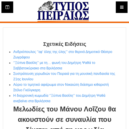
Η
μ
ε
Τύπος
ρ
ή
Πειραιώς - Ενημέρωση
σ
ι
Σχετικές Ειδήσεις
α
Δ
Ανδριόπουλος ‘’εφ’ όλης της ύλης’’ στο θερινό Δημοτικό Θέατρο
ι
Ζωγράφου
α
‘’Ξύπνα Βασίλη’’ με τη… φωνή του Δημήτρη Ψαθά το
δ
Σαββατοκύριακο στα Βριλήσσια
Συστράτευση χορωδιών του Πειραιά για τη μουσική πανδαισία της
ι
21ης Ιουνίου
κ
Αύριο το τιμητικό αφιέρωμα στον Νικαιώτη διάσημο κιθαριστή
τ
Στέλιο Γκόλγκαρη
υ
Η διαχρονική κωμωδία ‘’Ξύπνα Βασίλη’’ του Δημήτρη Ψαθά
α
ανεβαίνει στα Βριλήσσια
κ
Μελωδίες του Μάνου Λοΐζου θα
ή
Ε
ακουστούν σε συναυλία που
φ