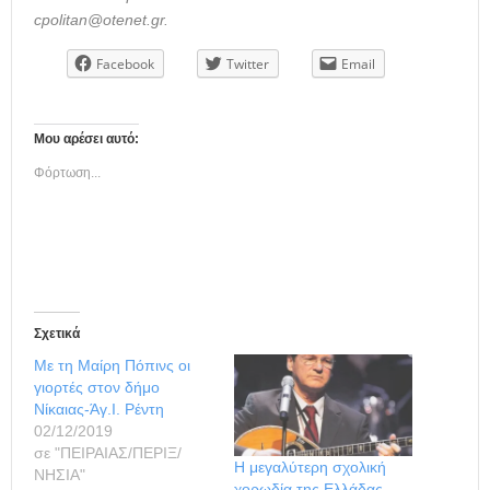
cpolitan@otenet.gr.
Facebook
Twitter
Email
Μου αρέσει αυτό:
Φόρτωση...
Σχετικά
Με τη Μαίρη Πόπινς οι
γιορτές στον δήμο
Νίκαιας-Άγ.Ι. Ρέντη
02/12/2019
σε "ΠΕΙΡΑΙΑΣ/ΠΕΡΙΞ/
Η μεγαλύτερη σχολική
ΝΗΣΙΑ"
χορωδία της Ελλάδας