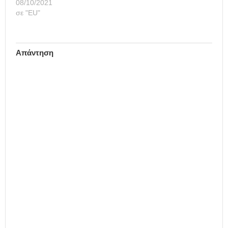
08/10/2021
σε "ΕU"
Απάντηση