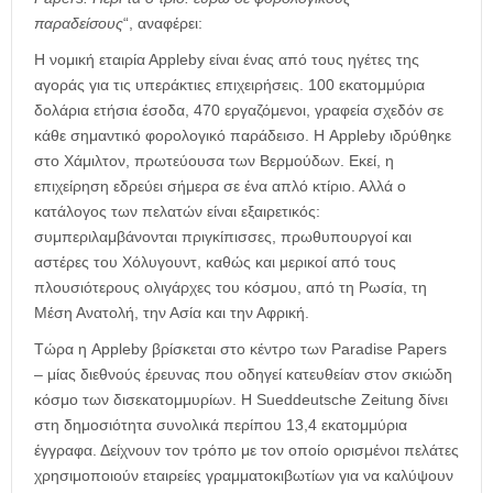
παραδείσους
“, αναφέρει:
Η νομική εταιρία Αppleby είναι ένας από τους ηγέτες της
αγοράς για τις υπεράκτιες επιχειρήσεις. 100 εκατομμύρια
δολάρια ετήσια έσοδα, 470 εργαζόμενοι, γραφεία σχεδόν σε
κάθε σημαντικό φορολογικό παράδεισο. Η Appleby ιδρύθηκε
στο Χάμιλτον, πρωτεύουσα των Βερμούδων. Εκεί, η
επιχείρηση εδρεύει σήμερα σε ένα απλό κτίριο. Αλλά ο
κατάλογος των πελατών είναι εξαιρετικός:
συμπεριλαμβάνονται πριγκίπισσες, πρωθυπουργοί και
αστέρες του Χόλυγουντ, καθώς και μερικοί από τους
πλουσιότερους ολιγάρχες του κόσμου, από τη Ρωσία, τη
Μέση Ανατολή, την Ασία και την Αφρική.
Τώρα η Appleby βρίσκεται στο κέντρο των Paradise Papers
– μίας διεθνούς έρευνας που οδηγεί κατευθείαν στον σκιώδη
κόσμο των δισεκατομμυρίων. Η Sueddeutsche Zeitung δίνει
στη δημοσιότητα συνολικά περίπου 13,4 εκατομμύρια
έγγραφα. Δείχνουν τον τρόπο με τον οποίο ορισμένοι πελάτες
χρησιμοποιούν εταιρείες γραμματοκιβωτίων για να καλύψουν