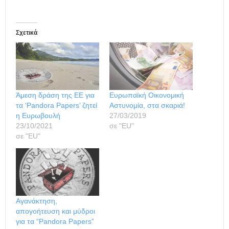
Σχετικά
Άμεση δράση της ΕΕ για
Ευρωπαϊκή Οικονομική
τα ‘Pandora Papers’ ζητεί
Αστυνομία, στα σκαριά!
η Ευρωβουλή
27/03/2019
23/10/2021
σε "ΕU"
σε "ΕU"
Αγανάκτηση,
απογοήτευση και μύδροι
για τα “Pandora Papers”