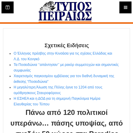
Η
μ
ε
Τύπος
ρ
ή
Πειραιώς - Ενημέρωση
σ
ι
Σχετικές Ειδήσεις
α
Δ
Ο Έλληνας πρέσβης στην Κινσάσα για τις σχέσεις Ελλάδας και
ι
Λ.Δ. του Κονγκό
α
Τα Ποσειδώνια ‘’απάντησαν’’ με ρεκόρ συμμετοχών και σημαντικές
δ
συμφωνίες
Χαιρετισμός παγκοσμίου εμβέλειας για τον διεθνή δυναμική της
ι
έκθεσης “Ποσειδώνια”
κ
Η μεγαλύτερη Άλωση της Πόλης έγινε το 1204 από τους
τ
ομόθρησκους Σταυροφόρους
υ
Η ΕΣΗΕΑ και η ΔΟΔ για τη σημερινή Παγκόσμια Ημέρα
α
Ελευθερίας του Τύπου
κ
Πάνω από 120 πολιτικοί
ή
Ε
υπεράνω… πάσης υποψίας, από
φ