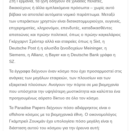
Στη Γερμανία, τα ίχνη οδηγούν σε χιλιάδες πελάτες,
δικαιούχους ή άλλα εμπλεκόμενα πρόσωπα – χωρίς αυτό
βέβαια να αποτελεί αυτόματα νομικό παράπτωμα. Μεταξύ
των υπεράκτιων χρηστών είναι δισεκατομμυριούχοι, ευγενείς,
επιχειρηματίες, κληρονόμοι, επενδυτές, καταδικασθέντες
απατεώνες και πρώην πολιτικοί, όπως ο πρώην καγκελάριος
Γκέρχαρντ Σρέντερ αλλά και εταιρείες όπως η Sixt, η
Deutsche Post ή η αλυσίδα ξενοδοχείων Meininger, η
Siemens, η Allianz, η Bayer και η Deutsche Bank γράφει η
SZ.
Τα έγγραφα δείχνουν έναν κόσμο που έχει προσαρμοστεί στις
ανάγκες των μεγάλων εταιρειών, των πλουσίων και των
εξαιρετικά πλούσιων. Ανοίγουν την πόρτα σε μια βιομηχανία
που υπόσχεται την υψηλότερη μυστικότητα και καλύπτει ένα
προηγουμένως αόρατο δίκτυο σε όλο τον κόσμο.
Τα Paradise Papers δείχνουν πόσο αδιάρρηκτος είναι ο
offshore κόσμος με τα βιομηχανικά έθνη. Ο οικονομολόγος
Γκάμπριελ Ζουκμάν έχει υπολογίσει πόσο μεγάλη είναι η
διάσταση αυτού του κόσμου για την έρευνα αυτή: