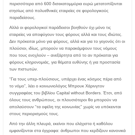
περισσότερα από 600 δισεκατομμύρια ευρώ μετατοπίζονται
ετησίως από πολυεθνικές εταιρείες σε φορολογικούς
παραδείσους.
Αλλά οι φορολογικοί παράδεισοι βοηθούν όχι μόνο τις
εταιρείες να αποφύγουν τους φόρους αλλά και τους ιδιώτες.
Δεν πρόκειται μόνο για φόρους, αλλά και για το γεγονός ότι οι
πλούσιοι, ιδίως, μπορούν να παρακάμψουν τους νόμους
που τους ενοχλούν – ανεξάρτητα από το αν πρόκειται για
φόρους κληρονομιάς, για θέματα ευθύνης ή για προστασία
των πιστωτών.
“Για τους υπερ-πλούσιους, υπάρχει ένας κόσμος πέρα από
το νόμο”, λέει ο κοινωνιολόγος Μπρουκ Χάρινγτον
συγγραφέας του βιβλίου Capital without Borders. Έτσι, από
όλους τους ανθρώπους, οι πλουσιότεροι θα μπορούν να
απολαύσουν “τα οφέλη της κοινωνίας” χωρίς να υπόκεινται
στους περιορισμούς τους.
Από την άλλη πλευρά, εκείνοι που ελάχιστα ή καθόλου
εμφανίζονται στα έγγραφα: άνθρωποι που κερδίζουν κανονικά