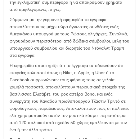
την εγκληματική συμπεριφορά ή να αποκρύψουν χρήματα
από αμφιλεγόμενες πηγές.
Σύμφωνα με την γερμανική εφημερίδα τα έγγραφα
αποκαλύπτουν τις μέχρι τώρα άγνωστες συνδέσεις ενός
Αμερικάνου υπουργού με τους Ρώσους ολιγάρχες. Συνολικά,
φιγουράρουν περισσότεροι από δώδεκα σύμβουλοι, μέλη του
υπουργικού συμβουλίου και δωρητές του Ντόναλντ Τραμπ
στα έγγραφα
Η εφημερίδα υποστηρίζει ότι τα έγγραφα αποδεικνύουν ότι
εταιρείες κολοσσοί όπως η Nike, η Apple, η Uber ή το
Facebook συρρικνώνουν τους φόρους τους σε γελοία
χαμηλά ποσοστά, αποκαλύπτουν περιουσιακά στοιχεία της
βασίλισσας Ελισάβετ, του ροκ αστέρα Bono, και ενός
συνεργάτη του Καναδού πρωθυπουργού Τζάστιν Τριντό σε
φορολογικούς παραδείσους. Αποκαλύπτουν πως οι πολιτικές
ελίτ χρησιμοποιούν αυτόν τον μυστικό κόσμο: περισσότεροι
από 120 πολιτικοί από σχεδόν 50 χώρες εμπλέκονται με τον
ένα ή τον άλλο τρόπο.