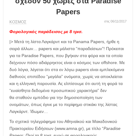
σχεδόν 50 χώρες στα Paradise
η
μ
Papers
ε
ρ
στις 06/11/2017
ΚΟΣΜΟΣ
ί
Φορολογικός παράδεισος με 8 τρισ.
δ
α
|> Μετά τη λίστα Λαγκάρντ και τα Panama Papers, ήρθε η
σειρά άλλων… papers και μάλιστα “παραδείσιων”! Πρόκειται
για τα Paradise Papers, που βγήκαν στα φόρα και τα οποία
δείχνουν πόσο αδιάρρηκτος είναι ο κόσμος των offshore. Με
δυό λόγια, λέγεται ότι στα εν λόγω papers είναι εμπλεκόμενα
διεθνούς επιπέδου “μεγάλα” ονόματα, χωρίς να αποκλείεται
και η ελληνική παρουσία. Ας ελπίσουμε ότι αυτή τη φορά τα
“ευαίσθητα δεδομένα προσωπικού χαρακτήρα” δεν
θα σταθούν εμπόδιο για την δημοσιοποίηση των
ονομάτων, όπως έγινε με το περίφημο στικάκι της λίστας
Λαγκάρντ. Ίδωμεν…
Το σχετικό τηλεγράφημα του Αθηναϊκού και Μακεδονικού
Πρακτορείου Ειδήσεων (www.amna.gr), με τίτλο “
Paradise
Papers: Περί τα 8 τρισ. ευρώ σε φορολογικούς