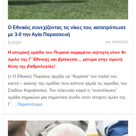
η
μ
ε
ρ
ί
Ο Εθνικός συνεχίζοντας τις νίκες του, κατατρόπωσε
δ
με 3-0 την Αγία Παρασκευή
α
στις 29/10/2023
FLASH
Η ιστορική ομάδα του Πειραιά παραμένει αήττητη στον 4
ο
όμιλο της Γ’ Εθνικής και βρίσκεται… μόνιμα στην πρώτη
θέση της βαθμολογίας!
|> Ο Εθνικός Πειραιώς αρχίζει να ‘’θυμάται’’ τον παλιό του
εαυτό – εκείνης της ομάδας που κάποτε γέμιζε τις κερκίδες του
Σταδίου Καραϊσκάκη. Τον τελευταίο καιρό η ‘’κυανόλευκη’’
ομάδα σημειώνει μία σημαντική άνοδο στον τέταρτο όμιλο της
Γ’ …
Περισσότερα