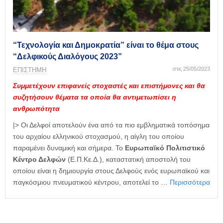
η
μ
ε
ρ
ί
“Τεχνολογία και Δημοκρατία” είναι το θέμα στους
δ
“Δελφικούς Διαλόγους 2023”
α
στις 25/05/2023
ΕΠΙΣΤΗΜΗ
Συμμετέχουν επιφανείς στοχαστές και επιστήμονες και θα
συζητήσουν θέματα τα οποία θα αντιμετωπίσει η
ανθρωπότητα
|> Οι Δελφοί αποτελούν ένα από τα πιο εμβληματικά τοπόσημα
του αρχαίου ελληνικού στοχασμού, η αίγλη του οποίου
παραμένει δυναμική και σήμερα. Το
Ευρωπαϊκό Πολιτιστικό
Κέντρο Δελφών
(Ε.Π.Κε.Δ.), καταστατική αποστολή του
οποίου είναι η δημιουργία στους Δελφούς ενός ευρωπαϊκού και
παγκόσμιου πνευματικού κέντρου, αποτελεί το …
Περισσότερα