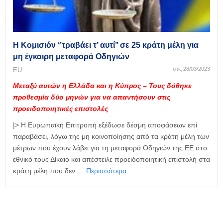
η
μ
ε
ρ
ί
Η Κομισιόν ‘’τραβάει τ’ αυτί’’ σε 25 κράτη μέλη για
δ
μη έγκαιρη μεταφορά Οδηγιών
α
στις 28/03/2023
ΕU
Μεταξύ αυτών η Ελλάδα και η Κύπρος – Τους δόθηκε
προθεσμία δύο μηνών για να απαντήσουν στις
προειδοποιητικές επιστολές
|> Η Ευρωπαϊκή Επιτροπή εξέδωσε δέσμη αποφάσεων επί
παραβάσει, λόγω της μη κοινοποίησης από τα κράτη μέλη των
μέτρων που έχουν λάβει για τη μεταφορά Οδηγιών της ΕΕ στο
εθνικό τους Δίκαιο και απέστειλε προειδοποιητική επιστολή στα
κράτη μέλη που δεν …
Περισσότερα