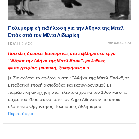
η
μ
ε
ρ
ί
Πολυμορφική εκδήλωση για την Αθήνα της Μπελ
δ
Επόκ από τον Μίλτο Λιδωρίκη
α
στις 03/06/2023
ΠΟΛΙΤΙΣΜΟΣ
Ποικίλες δράσεις βασισμένες στο εμβληματικό έργο
‘’Έζησα την Αθήνα της Μπελ Επόκ’’, με έκθεση
φωτογραφίας, μουσική, ξεναγήσεις κ.ά.
|> Συνεχίζεται το αφιέρωμα στην ‘’
Αθήνα της Μπελ Επόκ’’
, τη
μεταβατική εποχή αισιοδοξίας και εκσυγχρονισμού με
παριζιάνικη αντήχηση στα τελευταία χρόνια του 19ου και στις
αρχές του 20ού αιώνα, από τον Δήμο Αθηναίων, το οποίο
υλοποιεί ο Οργανισμός Πολιτισμού, Αθλητισμού …
Περισσότερα