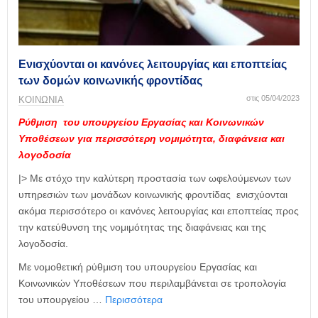
η
μ
ε
ρ
ί
Ενισχύονται οι κανόνες λειτουργίας και εποπτείας
δ
των δομών κοινωνικής φροντίδας
α
στις 05/04/2023
ΚΟΙΝΩΝΙΑ
Ρύθμιση του υπουργείου Εργασίας και Κοινωνικών
Υποθέσεων για περισσότερη νομιμότητα, διαφάνεια και
λογοδοσία
|> Με στόχο την καλύτερη προστασία των ωφελούμενων των
υπηρεσιών των μονάδων κοινωνικής φροντίδας ενισχύονται
ακόμα περισσότερο οι κανόνες λειτουργίας και εποπτείας προς
την κατεύθυνση της νομιμότητας της διαφάνειας και της
λογοδοσία.
Με νομοθετική ρύθμιση του υπουργείου Εργασίας και
Κοινωνικών Υποθέσεων που περιλαμβάνεται σε τροπολογία
του υπουργείου …
Περισσότερα