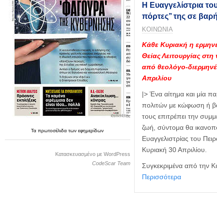
η
Η Ευαγγελίστρια του 
μ
πόρτες’’ της σε βαρ
ε
ΚΟΙΝΩΝΙΑ
ρ
ί
Κάθε Κυριακή η ερμην
δ
Θείας Λειτουργίας στη
α
από θεολόγο-διερμηνέ
Απριλίου
|> Ένα αίτημα και μία 
πολιτών με κώφωση ή βα
τους επιτρέπει την συμμ
ζωή, σύντομα θα ικανοπο
Τα
πρωτοσέλιδα
των
εφημερίδων
Ευαγγελιστρίας του Πειρ
Κυριακή 30 Απριλίου.
Κατασκευασμένο με WordPress
CodeScar Team
Συγκεκριμένα από την 
Περισσότερα