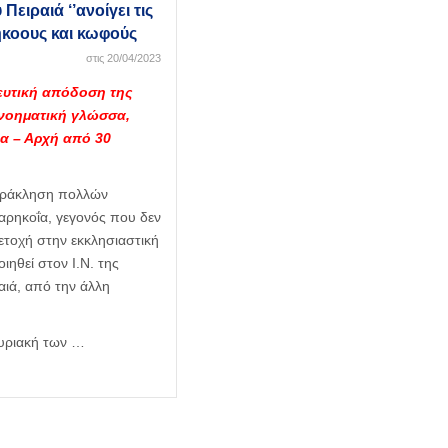
Πειραιά ‘’ανοίγει τις
ήκοους και κωφούς
στις 20/04/2023
ευτική απόδοση της
 νοηματική γλώσσα,
α – Αρχή από 30
παράκληση πολλών
ρηκοΐα, γεγονός που δεν
ετοχή στην εκκλησιαστική
ιηθεί στον Ι.Ν. της
αιά, από την άλλη
Κυριακή των …