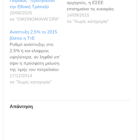
Πειραιώς ‘’προσγειώνει’’
αρχηγούς, η ΕΣΕΕ
την Εθνική Τράπεζα
επισημαίνει τις ευκαιρίες
20/06/2025
και τις προκλήσεις για τη
14/09/2015
σε "ΟΙΚΟΝΟΜΙΑ/ΑΓΟΡΑ"
πρόσβαση των
σε "Χωρίς κατηγορία"
μικρομεσαίων
Ανάπτυξη 2,5% το 2015
επιχειρήσεων στη
βλέπει η ΤτΕ
χρηματοδότηση και τη
Ρυθμό ανάπτυξης στο
δυνατότητα ρευστότητας
2,5% ή και ελαφρώς
στην ελληνική αγορά κατά
υψηλότερα, αν ληφθεί υπ’
την προγραμματική
όψιν η πρόσφατη μείωση
περίοδο 2014-2020. Οι
της τιμής του πετρελαίου
δυσχέρειες πρόσβασης
στη διεθνή αγορά,
17/12/2014
των ΜμΕ ευρωπαϊκών
αναμένει για το 2015 η
σε "Χωρίς κατηγορία"
επιχειρήσεων στη
Τράπεζα της Ελλάδος.
χρηματοδότηση, που
Τονίζει πάντως πως η
εμφανίζονται πια…
εξάλειψη της
Απάντηση
αβεβαιότητας και οι
μεταρρυθμίσεις είναι
προαπαιτούμενα για
έξοδο από την κρίση.
Στην Ενδιάμεση
Έκθεσή…