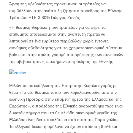
η
Άρση της αβεβαιότητας προκειμένου οι τράπεζες να
μ
συμβάλλουν στην ανάπτυξη ζήτησε ο πρόεδρος της Εθνικής
ε
Τράπεζας ΕΤΕ-3,80% Γιώργος Ζανιάς.
ρ
ί
«Η θεσμική θωράκιση των τραπεζών για να φέρει τα
δ
επιθυμητά αποτελέσματα στην ανάπτυξη πρέπει να
α
λειτουργεί σε ένα ευρύτερο περιβάλλον χωρίς έντονες
συνθήκες αβεβαιότητας γιατί το χρηματοοικονομικό σύστημα
βρίσκεται στην πρώτη γραμμή απορρόφησης των συνεπειών
της αβεβαιότητας», επεσήμανε ο πρόεδρος της Εθνικής.
Μιλώντας σε εκδήλωση της Επιτροπής Κεφαλαιαγοράς με
θέμα «Το νέο θεσμικό τοπίο των κεφαλαιαγορών, από την
ελληνική Προεδρία στην επόμενη ημέρα της Ελλάδας και της
Ευρώπης», ο πρόεδρος της Εθνικής αναρωτήθηκε πώς είναι
δυνατόν σήμερα που τα θεμελιώδη οικονομικά μεγέθη της
Ελλάδας είναι ίδια και καλύτερα από αυτά της Πορτογαλίας.
Τα ελληνικά δεκαετή ομόλογα να έχουν απόδοση 8,5% και