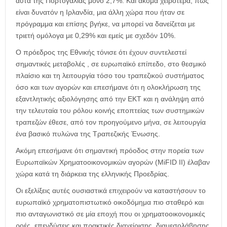
αυτά της Πορτογαλίας μόνο 2,7%. Και ακόμα χειρότερα, πως
είναι δυνατόν η Ιρλανδία, μια άλλη χώρα που ήταν σε
πρόγραμμα και επίσης βγήκε, να μπορεί να δανείζεται με
τριετή ομόλογα με 0,29% και εμείς με σχεδόν 10%.
Ο πρόεδρος της Εθνικής τόνισε ότι έχουν συντελεστεί
σημαντικές μεταβολές , σε ευρωπαϊκό επίπεδο, στο θεσμικό
πλαίσιο και τη λειτουργία τόσο του τραπεζικού συστήματος
όσο και των αγορών και επεσήμανε ότι η ολοκλήρωση της
εξαντλητικής αξιολόγησης από την ΕΚΤ και η ανάληψη από
την τελευταία του ρόλου κοινής εποπτείας των συστημικών
τραπεζών έθεσε, από τον προηγούμενο μήνα, σε λειτουργία
ένα βασικό πυλώνα της Τραπεζικής Ένωσης.
Ακόμη επεσήμανε ότι σημαντική πρόοδος στην πορεία των
Ευρωπαϊκών Χρηματοοικονομικών αγορών (MiFID II) έλαβαν
χώρα κατά τη διάρκεια της ελληνικής Προεδρίας.
Οι εξελίξεις αυτές ουσιαστικά επιχειρούν να καταστήσουν το
ευρωπαϊκό χρηματοπιστωτικό οικοδόμημα πιο σταθερό και
πιο ανταγωνιστικό σε μία εποχή που οι χρηματοοικονομικές
ροές, επενδύσεις και πρακτικές διαχείρισης, διαμεσολάβησης