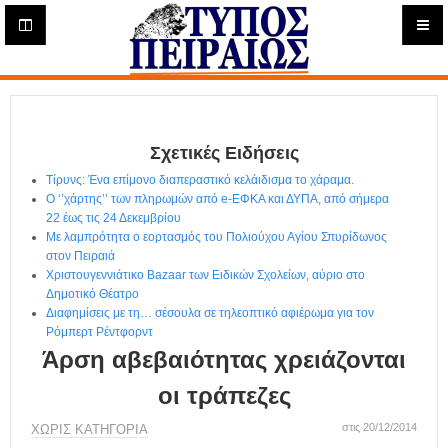
Η
μ
ε
Τύπος
ρ
ή
Πειραιώς - Ενημέρωση
σ
ι
Σχετικές Ειδήσεις
α
Δ
Τίρυνς: Ένα επίμονο διαπεραστικό κελάιδισμα το χάραμα.
ι
Ο ‘’χάρτης’’ των πληρωμών από e-ΕΦΚΑ και ΔΥΠΑ, από σήμερα
α
22 έως τις 24 Δεκεμβρίου
δ
Με λαμπρότητα ο εορτασμός του Πολιούχου Αγίου Σπυρίδωνος
στον Πειραιά
ι
Χριστουγεννιάτικο Bazaar των Ειδικών Σχολείων, αύριο στο
κ
Δημοτικό Θέατρο
τ
Διαφημίσεις με τη… σέσουλα σε τηλεοπτικό αφιέρωμα για τον
υ
Ρόμπερτ Ρέντφορντ
α
Άρση αβεβαιότητας χρειάζονται
κ
ή
οι τράπεζες
Ε
φ
στις 20/12/2014
ΧΩΡΊΣ ΚΑΤΗΓΟΡΊΑ