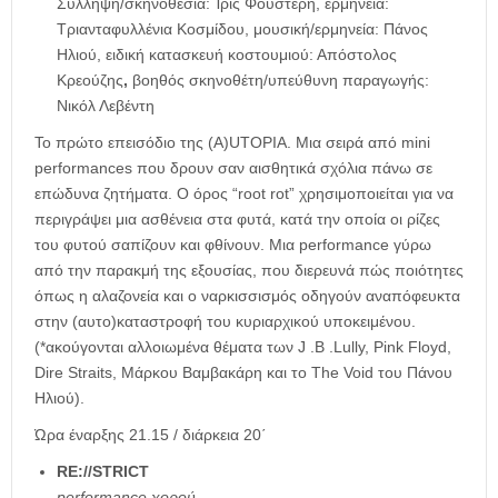
Σύλληψη/σκηνοθεσία: Ίρις Φουστέρη, ερμηνεία:
Τριανταφυλλένια Κοσμίδου, μουσική/ερμηνεία: Πάνος
Ηλιού, ειδική κατασκευή κοστουμιού: Απόστολος
Κρεούζης
,
βοηθός σκηνοθέτη/υπεύθυνη παραγωγής:
Νικόλ Λεβέντη
Το πρώτο επεισόδιο της (Α)UTOPIA. Μια σειρά από mini
performances που δρουν σαν αισθητικά σχόλια πάνω σε
επώδυνα ζητήματα. Ο όρος “root rot” χρησιμοποιείται για να
περιγράψει μια ασθένεια στα φυτά, κατά την οποία οι ρίζες
του φυτού σαπίζουν και φθίνουν. Μια performance γύρω
από την παρακμή της εξουσίας, που διερευνά πώς ποιότητες
όπως η αλαζονεία και ο ναρκισσισμός οδηγούν αναπόφευκτα
στην (αυτο)καταστροφή του κυριαρχικού υποκειμένου.
(*ακούγονται αλλοιωμένα θέματα των J .B .Lully, Pink Floyd,
Dire Straits, Μάρκου Βαμβακάρη και το The Void του Πάνου
Ηλιού).
Ώρα έναρξης 21.15 / διάρκεια 20΄
RE://STRICT
performance χορού