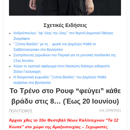
η
μ
ε
ρ
ί
Σχετικές Ειδήσεις
δ
Ανδριόπουλος ‘’εφ’ όλης της ύλης’’ στο θερινό Δημοτικό Θέατρο
α
Ζωγράφου
‘’Ξύπνα Βασίλη’’ με τη… φωνή του Δημήτρη Ψαθά το
Σαββατοκύριακο στα Βριλήσσια
Συστράτευση χορωδιών του Πειραιά για τη μουσική πανδαισία της
21ης Ιουνίου
Αύριο το τιμητικό αφιέρωμα στον Νικαιώτη διάσημο κιθαριστή
Στέλιο Γκόλγκαρη
Η διαχρονική κωμωδία ‘’Ξύπνα Βασίλη’’ του Δημήτρη Ψαθά
ανεβαίνει στα Βριλήσσια
Το Τρένο στο Ρουφ “φεύγει” κάθε
βράδυ στις 8… (Έως 20 Ιουνίου)
στις 12/06/2021
ΠΟΛΙΤΙΣΜΟΣ
Άρχισε χθες το 10ο Φεστιβάλ Νέων Καλλιτεχνών “Τα 12
Κουπέ” στο χώρο της Αμαξοστοιχίας – Ξεχωριστές