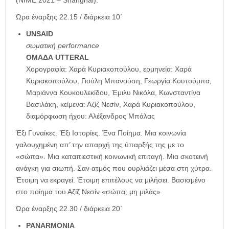
Ώρα έναρξης 22.15 / διάρκεια 10΄
UNSAID
σωματική performance
ΟΜΑΔΑ UTTERAL
Χορογραφία: Χαρά Κυριακοπούλου, ερμηνεία: Χαρά
Κυριακοπούλου, Γιούλη Μπανούση, Γεωργία Κουτούμπα,
Μαριάννα Κουκουλεκίδου, Έμιλυ Νικόλα, Κωνσταντίνα
Βασιλάκη, κείμενα: Αζίζ Νεσίν, Χαρά Κυριακοπούλου,
διαμόρφωση ήχου: Αλέξανδρος Μπάλας
Έξι Γυναίκες. Έξι Ιστορίες. Ένα Ποίημα. Μια κοινωνία
γαλουχημένη απ’ την απαρχή της ύπαρξής της με το
«σώπα». Μια καταπιεστική κοινωνική επιταγή. Μια σκοτεινή
ανάγκη για σιωπή. Σαν ατμός που ουρλιάζει μέσα στη χύτρα.
Έτοιμη να εκραγεί. Έτοιμη επιτέλους να μιλήσει. Βασισμένο
στο ποίημα του Αζίζ Νεσίν «σώπα, μη μιλάς».
Ώρα έναρξης 22.30 / διάρκεια 20΄
PANARMONIA