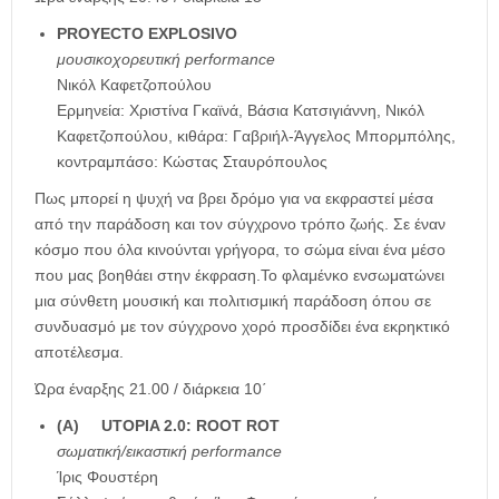
PROYECTO EXPLOSIVO
μουσικοχορευτική performance
Νικόλ Καφετζοπούλου
Ερμηνεία: Χριστίνα Γκαϊνά, Βάσια Κατσιγιάννη, Νικόλ
Καφετζοπούλου, κιθάρα: Γαβριήλ-Άγγελος Μπορμπόλης,
κοντραμπάσο: Κώστας Σταυρόπουλος
Πως μπορεί η ψυχή να βρει δρόμο για να εκφραστεί μέσα
από την παράδοση και τον σύγχρονο τρόπο ζωής. Σε έναν
κόσμο που όλα κινούνται γρήγορα, το σώμα είναι ένα μέσο
που μας βοηθάει στην έκφραση.Το φλαμένκο ενσωματώνει
μια σύνθετη μουσική και πολιτισμική παράδοση όπου σε
συνδυασμό με τον σύγχρονο χορό προσδίδει ένα εκρηκτικό
αποτέλεσμα.
Ώρα έναρξης 21.00 / διάρκεια 10΄
(A) UTOPIA 2.0: ROOT ROT
σωματική/εικαστική performance
Ίρις Φουστέρη