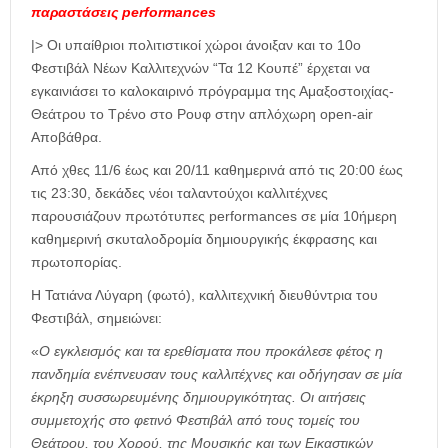
παραστάσεις performances
|> Οι υπαίθριοι πολιτιστικοί χώροι άνοιξαν και το 10ο
Φεστιβάλ Νέων Καλλιτεχνών “Τα 12 Κουπέ” έρχεται να
εγκαινιάσει το καλοκαιρινό πρόγραμμα της Αμαξοστοιχίας-
Θεάτρου το Τρένο στο Ρουφ στην απλόχωρη open-air
Αποβάθρα.
Από χθες 11/6 έως και 20/11 καθημερινά από τις 20:00 έως
τις 23:30, δεκάδες νέοι ταλαντούχοι καλλιτέχνες
παρουσιάζουν πρωτότυπες performances σε μία 10ήμερη
καθημερινή σκυταλοδρομία δημιουργικής έκφρασης και
πρωτοπορίας.
Η Τατιάνα Λύγαρη (φωτό), καλλιτεχνική διευθύντρια του
Φεστιβάλ, σημειώνει:
«
Ο εγκλεισμός και τα ερεθίσματα που προκάλεσε φέτος η
πανδημία ενέπνευσαν τους καλλιτέχνες και οδήγησαν σε μία
έκρηξη συσσωρευμένης δημιουργικότητας. Οι αιτήσεις
συμμετοχής στο φετινό Φεστιβάλ από τους τομείς του
Θεάτρου, του Χορού, της Μουσικής και των Εικαστικών