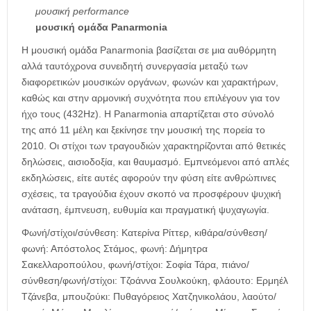
μουσική
performance
μουσική
ομάδα
Panarmonia
Η μουσική ομάδα Panarmonia βασίζεται σε μια αυθόρμητη
αλλά ταυτόχρονα συνειδητή συνεργασία μεταξύ των
διαφορετικών μουσικών οργάνων, φωνών και χαρακτήρων,
καθώς και στην αρμονική συχνότητα που επιλέγουν για τον
ήχο τους (432Hz). Η Panarmonia απαρτίζεται στο σύνολό
της από 11 μέλη και ξεκίνησε την μουσική της πορεία το
2010. Οι στίχοι των τραγουδιών χαρακτηρίζονται από θετικές
δηλώσεις, αισιοδοξία, και θαυμασμό. Εμπνεόμενοι από απλές
εκδηλώσεις, είτε αυτές αφορούν την φύση είτε ανθρώπινες
σχέσεις, τα τραγούδια έχουν σκοπό να προσφέρουν ψυχική
ανάταση, έμπνευση, ευθυμία και πραγματική ψυχαγωγία.
Φωνή/στίχοι/σύνθεση: Κατερίνα Ρίττερ, κιθάρα/σύνθεση/
φωνή: Απόστολος Στάμος, φωνή: Δήμητρα
Σακελλαροπούλου, φωνή/στίχοι: Σοφία Τάρα, πιάνο/
σύνθεση/φωνή/στίχοι: Τζοάννα Σουλκούκη, φλάουτο: Ερμηέλ
Τζάνεβα, μπουζούκι: Πυθαγόρειος Χατζηνικολάου, λαούτο/