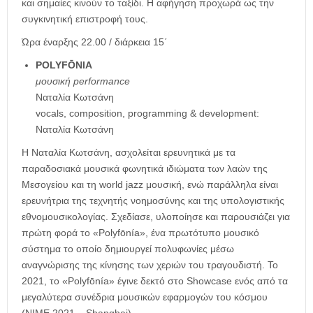
και σημαίες κινούν το ταξίδι. Η αφήγηση προχωρά ως την
συγκινητική επιστροφή τους.
Ώρα έναρξης 22.00 / διάρκεια 15΄
POLYFŌNIA
μουσική
performance
Ναταλία Κωτσάνη
vocals, composition, programming & development:
Ναταλία Κωτσάνη
Η Ναταλία Κωτσάνη, ασχολείται ερευνητικά με τα
παραδοσιακά μουσικά φωνητικά ιδιώματα των λαών της
Μεσογείου και τη world jazz μουσική, ενώ παράλληλα είναι
ερευνήτρια της τεχνητής νοημοσύνης και της υπολογιστικής
εθνομουσικολογίας. Σχεδίασε, υλοποίησε και παρουσιάζει για
πρώτη φορά το «Polyfōnía», ένα πρωτότυπο μουσικό
σύστημα το οποίο δημιουργεί πολυφωνίες μέσω
αναγνώρισης της κίνησης των χεριών του τραγουδιστή. Το
2021, το «Polyfōnía» έγινε δεκτό στο Showcase ενός από τα
μεγαλύτερα συνέδρια μουσικών εφαρμογών του κόσμου
(NIME 2021 – Shanghai).