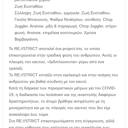
Ζωή Ευσταθίου
Σύλληψη: Ζωή Ευσταθίου, ερμηνεία: Ζωή Ευσταθίου,
Γιούλη Μπανούση, Φαίδρα Νταϊόγλου, σύνθεση: Chop
Juggler, Arsinoe, μίξη & παραγωγή: Chop Juggler, στίχοι-
φωνή: Arsinoe, επιμέλεια κοστουμιών: Χρύσα
Βαρβαγιάννη
Το RE://STRICT αποτελεί́ ένα project-trio, το οποίο
επικεντρώνεται στην τριαδική φύση του ανθρώπου. Αυτές οι
πλευρές του εαυτού, «ξεδιπλώνονται» γύρω από ένα
τραπέζι.
Το RE://STRICT εστιάζει στον εγκλεισμό και στην ανάγκη του
ανθρώπου για βαθιά σύνδεση με τον εαυτό.
Κατά τη διάρκεια των περιοριστικών μέτρων για τον COVID-
19, η διαδικασία του lockdown και της αναστολής διαφόρων
δραστηριοτήτων, το άτομο βρέθηκε αντιμέτωπο με τη
μοναχικότητα και με τις πλευρές του εαυτού που δεν είχε
ανακαλύψει έως τώρα.
Στο RE://STRICT επικεντρωνόμαστε στη σύγκρουση, αλλά́
και στην κάθαρση που επέρχεται με την ανακάλυψη των