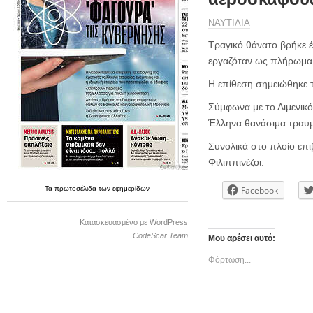
η
μ
ΝΑΥΤΙΛΙΑ
ε
ρ
Τραγικό θάνατο βρήκε έ
ί
εργαζόταν ως πλήρωμα,
δ
Η επίθεση σημειώθηκε 
α
Σύμφωνα με το Λιμενικό
Έλληνα θανάσιμα τραυμ
Συνολικά στο πλοίο επι
Φιλιππινέζοι.
Τα
πρωτοσέλιδα
των
εφημερίδων
Facebook
Κατασκευασμένο με WordPress
CodeScar Team
Μου αρέσει αυτό:
Φόρτωση...