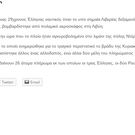
νας 29χρονος Έλληνας ναυτικός όταν το υπό σημαία Λιβερίας δεξαμεν
 βομβαρδίστηκε από πολεμικό αεροσκάφος στη Λιβύη.
την ώρα που το πλοίο ήταν αγκυροβολημένο στο λιμάνι της πόλης Ντέρ
 το οποίο ενημερώθηκε για το τραγικό περιστατικό το βράδυ της Κυρια
ατίστηκε άλλος ένας αλλοδαπός, ενώ άλλα δύο μέλη του πληρώματος 
βαίνουν 26 άτομα πλήρωμα εκ των οποίων οι τρεις Έλληνες, οι δύο Ρουμ
Twitter
Email