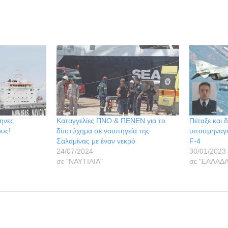
ληνες
Καταγγελίες ΠΝΟ & ΠΕΝΕΝ για το
Πέταξε και 
ους!
δυστύχημα σε ναυπηγεία της
υποσμηναγό
Σαλαμίνας με έναν νεκρό
F-4
24/07/2024
30/01/2023
σε "ΝΑΥΤΙΛΙΑ"
σε "ΕΛΛΑΔΑ