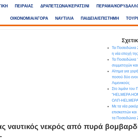
ΤΙΚΗ
ΠΕΙΡΑΙΑΣ
ΔΡΑΠΕΤΣΩΝΑ/ΚΕΡΑΤΣΙΝΙ
ΠΕΡΑΜΑ/ΚΟΡΥΔΑΛΛ
ΟΙΚΟΝΟΜΙΑ/ΑΓΟΡΑ
ΝΑΥΤΙΛΙΑ
ΠΑΙΔΕΙΑ/ΕΠΙΣΤΗΜΗ
ΤΟΥΡ
Σχετικ
Τα Ποσειδώνια 2
η νέα εποχή τη
Τα Ποσειδώνια 
συμμετοχών και
Αίτημα για χορ
ποσού δύο ενοι
Λιμενικούς
Στο λιμάνι του 
“HELMEPA HOM
ΟΛΠ-HELMEP
Με τα νέα ρεκό
επισκεπτών και 
τα Ποσειδώνια 
ς ναυτικός νεκρός από πυρά βομβαρδ
ς