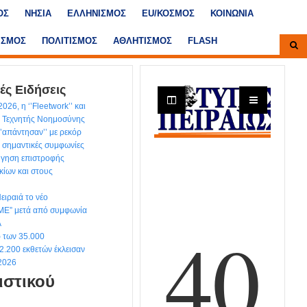
ΟΣ
ΝΗΣΙΑ
ΕΛΛΗΝΙΣΜΟΣ
ΕU/ΚΟΣΜΟΣ
ΚΟΙΝΩΝΙΑ
ΙΣΜΟΣ
ΠΟΛΙΤΙΣΜΟΣ
ΑΘΛΗΤΙΣΜΟΣ
FLASH
ές Ειδήσεις
026, η ‘’Fleetwork’’ και
ς Τεχνητής Νοημοσύνης
‘’απάντησαν’’ με ρεκόρ
 σημαντικές συμφωνίες
ήγηση επιστροφής
κίων και στους
Πειραιά το νέο
E” μετά από συμφωνία
A
ρ των 35.000
2.200 εκθετών έκλεισαν
2026
ιστικού