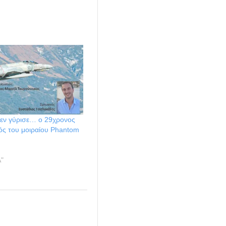
δεν γύρισε… ο 29χρονος
ς του μοιραίου Phantom
"