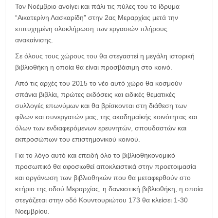
η
Τον Νοέμβριο ανοίγει και πάλι τις πύλες του το ίδρυμα
μ
“Αικατερίνη Λασκαρίδη” στην 2ας Μεραρχίας μετά την
ε
επιτυχημένη ολοκλήρωση των εργασιών πλήρους
ρ
ανακαίνισης.
ί
δ
Σε όλους τους χώρους του θα στεγαστεί η μεγάλη ιστορική
α
βιβλιοθήκη η οποία θα είναι προσβάσιμη στο κοινό.
Από τις αρχές του 2015 το νέο αυτό χώρο θα κοσμούν
σπάνια βιβλία, πρώτες εκδόσεις και ειδικές θεματικές
συλλογές επωνύμων και θα βρίσκονται στη διάθεση των
φίλων και συνεργατών μας, της ακαδημαϊκής κοινότητας και
όλων των ενδιαφερόμενων ερευνητών, σπουδαστών και
εκπροσώπων του επιστημονικού κοινού.
Για το λόγο αυτό και επειδή όλο το βιβλιοθηκονομικό
προσωπικό θα αφοσιωθεί αποκλειστικά στην προετοιμασία
και οργάνωση των βιβλιοθηκών που θα μεταφερθούν στο
κτήριο της οδού Μεραρχίας, η δανειστική βιβλιοθήκη, η οποία
στεγάζεται στην οδό Κουντουριώτου 173 θα κλείσει 1-30
Νοεμβρίου.