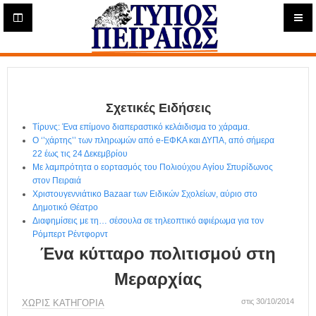
Η
μ
ε
Τύπος
ρ
ή
Πειραιώς - Ενημέρωση
σ
ι
Σχετικές Ειδήσεις
α
Δ
Τίρυνς: Ένα επίμονο διαπεραστικό κελάιδισμα το χάραμα.
ι
Ο ‘’χάρτης’’ των πληρωμών από e-ΕΦΚΑ και ΔΥΠΑ, από σήμερα
α
22 έως τις 24 Δεκεμβρίου
δ
Με λαμπρότητα ο εορτασμός του Πολιούχου Αγίου Σπυρίδωνος
στον Πειραιά
ι
Χριστουγεννιάτικο Bazaar των Ειδικών Σχολείων, αύριο στο
κ
Δημοτικό Θέατρο
τ
Διαφημίσεις με τη… σέσουλα σε τηλεοπτικό αφιέρωμα για τον
υ
Ρόμπερτ Ρέντφορντ
α
Ένα κύτταρο πολιτισμού στη
κ
ή
Μεραρχίας
Ε
φ
στις 30/10/2014
ΧΩΡΊΣ ΚΑΤΗΓΟΡΊΑ