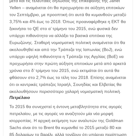
μετά και τις τελευταίες δηλώσεις της επικεφαλής της Janet
Yellen – αναμένεται ότι θα προχωρήσει σε αύξηση επιτοκίων
τον Σεπτέμβριο, με προοπτική ότι αυτά θα κυμανθούν μεταξύ
3,75% και 4% έως το 2018. Όπως προαναφέρθηκε η ΕΚΤ θα
ξεκινήσει το QΕ στο α’ τρίμηνο του 2015, ενώ φυσικά δεν
υπάρχει πιθανότητα να αλλάξει τα βασικά επιτόκια της
Ευρωζώνης. Σταθερή νομισματική πολιτική αναμένεται ότι θα
ακολουθηθεί και από την Τράπεζα της Ιαπωνίας (BoJ), ενώ
υπάρχει υψηλή πιθανότητα η Τράπεζα της Αγγλίας (ΒοΕ) να
προχωρήσει στην πρώτη αύξηση επιτοκίων μετά από αρκετά
χρόνια στο δ’ τρίμηνο του 2015, ενώ εκτιμάται ότι αυτά θα
φθάσουν στο 2,7% έως τα τέλη του 2018. Επίσης αναμένεται
ότι οι κεντρικές τράπεζες Ισραήλ, Σουηδίας και Ελβετίας θα
ακολουθήσουν περισσότερο χαλαρή νομισματική πολιτική.
Πετρέλαιο
Το 2015 θα συνεχιστεί η έντονη μεταβλητότητα στις αγορές
πετρελαίου, με τις αγορές να αναζητούν μία νέα μορφή
ισορροπίας. Η αρχική εκτίμηση των αναλυτών της Goldman
Sachs είναι ότι το Brent θα κυμανθεί το 2015 μεταξύ 80 και
85 δολαρίων το βαρέλι, αλλά τονίζουν ότι υπάρχει περίπτωση