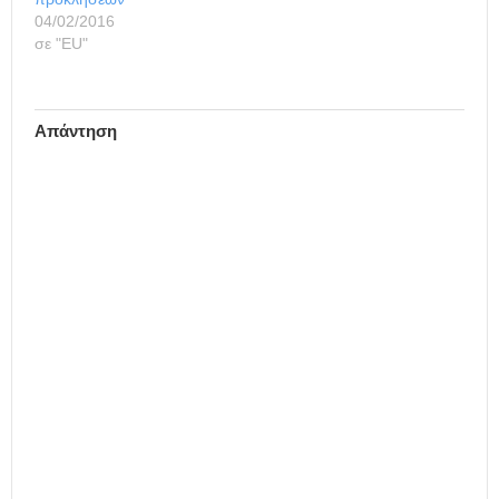
της σχετικά µε την αγορά
04/02/2016
των πλοίων µεταφοράς
σε "ΕU"
ξηρού φορτίου
αναφέρει…
Απάντηση