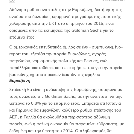
η
ΕU
μ
Αδύναμο ρυθμό ανάπτυξης στην Ευρωζώνη, διατήρηση της
ε
ανόδου του δολαρίου, εφαρμογή προγράμματος ποσοτικής
ρ
χαλάρωσης από την ΕΚΤ στο α’ τρίμηνο του 2015, είναι
ί
ορισμένες από τις εκτιμήσεις της Goldman Sachs για το
δ
επόμενο έτος.
α
Ο αμερικανικός επενδυτικός όμιλος σε ένα «συμπυκνωμένο»
report του, εξετάζει την πορεία Ευρωζώνης, αγοράς
πετρελαίου, νομισματικής πολιτικής και Ρωσίας, ενώ
παράλληλα «καταθέτει» και τις εκτιμήσεις του για την πορεία
βασικών χρηματιστηριακών δεικτών της υφηλίου.
Ευρωζώνη
Σταδιακή θα είναι η ανάκαμψη της Ευρωζώνης, σύμφωνα με
τους αναλυτές της Goldman Sachs, με την ανάπτυξη να μην
ξεπερνά το 0,8% για το επόμενο έτος. Εκτιμάται ότι Ισπανία
και Γερμανία θα εμφανίζουν καλύτερο ρυθμό επέκτασης του
ΑΕΠ, η Γαλλία θα ακολουθήσει περισσότερο αδύναμη
πορεία, ενώ η ιταλική οικονομία θα παραμείνει εύθραυστη, με
δεδομένη και την ύφεση του 2014. Ο πληθωρισμός θα