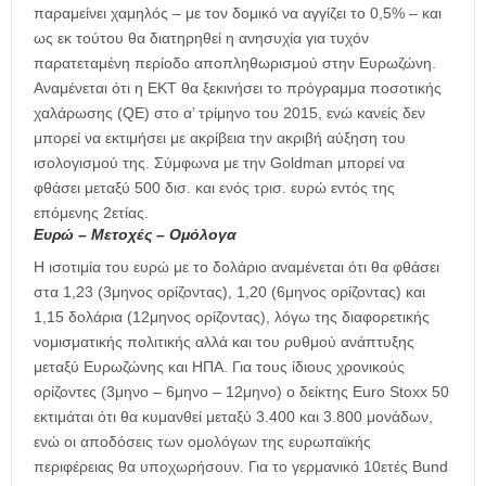
παραμείνει χαμηλός – με τον δομικό να αγγίζει το 0,5% – και
ως εκ τούτου θα διατηρηθεί η ανησυχία για τυχόν
παρατεταμένη περίοδο αποπληθωρισμού στην Ευρωζώνη.
Αναμένεται ότι η ΕΚΤ θα ξεκινήσει το πρόγραμμα ποσοτικής
χαλάρωσης (QE) στο α’ τρίμηνο του 2015, ενώ κανείς δεν
μπορεί να εκτιμήσει με ακρίβεια την ακριβή αύξηση του
ισολογισμού της. Σύμφωνα με την Goldman μπορεί να
φθάσει μεταξύ 500 δισ. και ενός τρισ. ευρώ εντός της
επόμενης 2ετίας.
Ευρώ – Μετοχές – Ομόλογα
Η ισοτιμία του ευρώ με το δολάριο αναμένεται ότι θα φθάσει
στα 1,23 (3μηνος ορίζοντας), 1,20 (6μηνος ορίζοντας) και
1,15 δολάρια (12μηνος ορίζοντας), λόγω της διαφορετικής
νομισματικής πολιτικής αλλά και του ρυθμού ανάπτυξης
μεταξύ Ευρωζώνης και ΗΠΑ. Για τους ίδιους χρονικούς
ορίζοντες (3μηνο – 6μηνο – 12μηνο) ο δείκτης Euro Stoxx 50
εκτιμάται ότι θα κυμανθεί μεταξύ 3.400 και 3.800 μονάδων,
ενώ οι αποδόσεις των ομολόγων της ευρωπαϊκής
περιφέρειας θα υποχωρήσουν. Για το γερμανικό 10ετές Bund