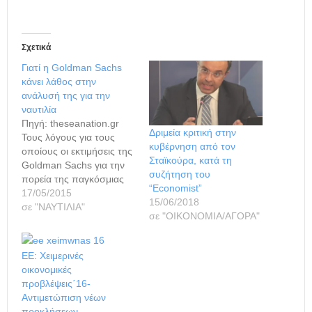
Σχετικά
Γιατί η Goldman Sachs
κάνει λάθος στην
ανάλυσή της για την
ναυτιλία
Πηγή: theseanation.gr
Δριμεία κριτική στην
Τους λόγους για τους
κυβέρνηση από τον
οποίους οι εκτιμήσεις της
Σταϊκούρα, κατά τη
Goldman Sachs για την
συζήτηση του
πορεία της παγκόσμιας
“Economist”
ναυτιλίας είναι
17/05/2015
15/06/2018
παρακινδυνευμένες
σε "ΝΑΥΤΙΛΙΑ"
σε "ΟΙΚΟΝΟΜΙΑ/ΑΓΟΡΑ"
αναφέρει σε ανάλυση του
ο Γιώργος
Λογοθέτης (φωτό) της
ΕΕ: Χειμερινές
ναυλομεσιτικής εταιρείας
οικονομικές
"G. Moundreas". H
προβλέψεις΄16-
Goldman Sachs σε µία
Αντιμετώπιση νέων
πρόσφατη «σηµείωση»
προκλήσεων