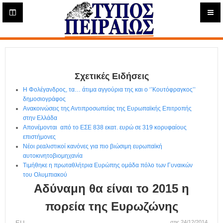
Η
μ
ε
Τύπος
ρ
ή
Πειραιώς - Ενημέρωση
σ
ι
Σχετικές Ειδήσεις
α
Δ
Η Φολέγανδρος, τα… άτιμα αγγούρια της και ο ‘’Κουτόφραγκος’’
ι
δημοσιογράφος
α
Ανακοινώσεις της Αντιπροσωπείας της Ευρωπαϊκής Επιτροπής
δ
στην Ελλάδα
Απονέμονται από το ΕΣΕ 838 εκατ. ευρώ σε 319 κορυφαίους
ι
επιστήμονες
κ
Νέοι ρεαλιστικοί κανόνες για πιο βιώσιμη ευρωπαϊκή
τ
αυτοκινητοβιομηχανία
υ
Τιμήθηκε η πρωταθλήτρια Ευρώπης ομάδα πόλο των Γυναικών
α
του Ολυμπιακού
κ
Αδύναμη θα είναι το 2015 η
ή
Ε
πορεία της Ευρωζώνης
φ
στις 24/12/2014