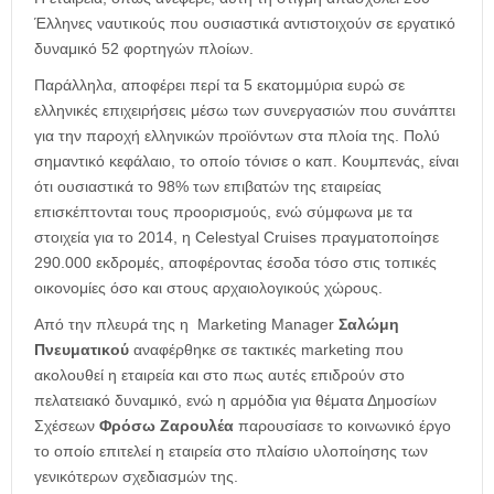
Έλληνες ναυτικούς που ουσιαστικά αντιστοιχούν σε εργατικό
δυναμικό 52 φορτηγών πλοίων.
Παράλληλα, αποφέρει περί τα 5 εκατομμύρια ευρώ σε
ελληνικές επιχειρήσεις μέσω των συνεργασιών που συνάπτει
για την παροχή ελληνικών προϊόντων στα πλοία της. Πολύ
σημαντικό κεφάλαιο, το οποίο τόνισε ο καπ. Κουμπενάς, είναι
ότι ουσιαστικά το 98% των επιβατών της εταιρείας
επισκέπτονται τους προορισμούς, ενώ σύμφωνα με τα
στοιχεία για το 2014, η Celestyal Cruises πραγματοποίησε
290.000 εκδρομές, αποφέροντας έσοδα τόσο στις τοπικές
οικονομίες όσο και στους αρχαιολογικούς χώρους.
Από την πλευρά της η Marketing Manager
Σαλώμη
Πνευματικού
αναφέρθηκε σε τακτικές marketing που
ακολουθεί η εταιρεία και στο πως αυτές επιδρούν στο
πελατειακό δυναμικό, ενώ η αρμόδια για θέματα Δημοσίων
Σχέσεων
Φρόσω Ζαρουλέα
παρουσίασε το κοινωνικό έργο
το οποίο επιτελεί η εταιρεία στο πλαίσιο υλοποίησης των
γενικότερων σχεδιασμών της.