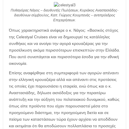
Πυθαγόρας Νάγος – διευθυντής Πωλήσεων, Kυριάκος Αναστασιάδης-
διευθύνων σύμβουλος, Καπ. Γιώργος Κουμπενάς – αντιπρόεδρος
Επιχειρήσεων.
Όπως χαρακτηριστικά ανέφερε ο κ. Νάγος: «Βασικός στόχος
της Celestyal Cruises είναι να δημιουργεί τις κατάλληλες
συνθήκες και να ανοίγει την αγορά κρουαζιέρας για την
προσέλκυση ακόμα περισσότερων επισκεπτών στην Ελλάδα.
Που αυτό συνεπάγεται και περισσότερα έσοδα για την εθνική
οικονομία.
Επίσης αναφέρθηκε στη συμπεριφορά των αγορών απέναντι
στην ελληνική κρουαζιέρα αλλά και απέναντι στις προτάσεις
τις οποίες έχει παρουσιάσει η εταιρεία, ενώ όπως και ο κ.
Αναστασιάδης, δήλωσε αισιόδοξος για την περαιτέρω
ανάπτυξη και την αύξηση του πελατειακού δυναμικού, καθώς
όπως είπε προϊόντα που είχαν παρουσιαστεί μέσα στο
προηγούμενο διάστημα, την προηγούμενη διετία και σε
πείσμα των καταστάσεων τώρα έχουν αρχίσει να αποδίδουν
και εκτιμάται ότι θα αποδώσουν πολλαπλάσια το προσεχές