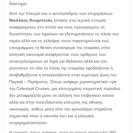
διάστημα.
Από την πλευρά του ο αντιπρόεδρος των επιχειρήσεων
Νικόλαος Κουμπενάς
εστίασε στα τεχνικά στοιχεία
αναφερόμενος στο στόλο και τους προορισμούς τις
δυνατότητες των λιμανιών να εξυπηρετήσουν τα πλοία του
τομέα αλλά και τις ελλείψεις πουν παρατηρούνται ενώ
υπογράμμισε τη θετική συνεισφορά της εταιρείας στην
ελληνική οικονομία αναφέροντας τους αριθμούς των
απασχολούμενων σε ξηρά και θάλασσα αλλά και του
γεγονότος ότι όλα τα πλοία της εταιρείας εφοδιάζονται ή
αναβαθμίζονται ή επισκευάζονται στην ευρύτερη ζώνη του
Πειραιά – Περάματος. Όπως ανέφερε χαρακτηριστικά «για
την Celestyal Cruises, μια επιτυχημένη τουριστική περίοδος
δεν μεταφράζεται μόνο σε αύξηση του επιβατικού κοινού
αλλά και στην πολυδιάστατη ενίσχυση της εθνικής
οικονομίας, καθώς μέσα από την κρουαζιέρα στηρίζεται
σημαντικά τόσο η ναυτιλία όσο και η ελληνική
επιχειρηματικότητα».
Η εταιρεία, όπως ανέφερε, αυτή τη στιγμή απασχολεί 260