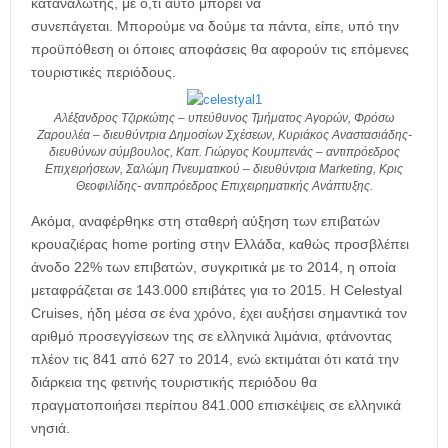
καταναλωτής, με ό,τι αυτό μπορεί να
συνεπάγεται. Μπορούμε να δούμε τα πάντα, είπε, υπό την
προϋπόθεση οι όποιες αποφάσεις θα αφορούν τις επόμενες
τουριστικές περιόδους.
Αλέξανδρος Τζιρκώτης – υπεύθυνος Τμήματος Αγορών, Φρόσω
Ζαρουλέα – διευθύντρια Δημοσίων Σχέσεων, Κυριάκος Αναστασιάδης-
διευθύνων σύμβουλος, Καπ. Γιώργος Κουμπενάς – αντιπρόεδρος
Επιχειρήσεων, Σαλώμη Πνευματικού – διευθύντρια Marketing, Κρις
Θεοφιλίδης- αντιπρόεδρος Επιχειρηματικής Ανάπτυξης.
Ακόμα, αναφέρθηκε στη σταθερή αύξηση των επιβατών
κρουαζιέρας home porting στην Ελλάδα, καθώς προσβλέπει
άνοδο 22% των επιβατών, συγκριτικά με το 2014, η οποία
μεταφράζεται σε 143.000 επιβάτες για το 2015. Η Celestyal
Cruises, ήδη μέσα σε ένα χρόνο, έχει αυξήσει σημαντικά τον
αριθμό προσεγγίσεων της σε ελληνικά λιμάνια, φτάνοντας
πλέον τις 841 από 627 το 2014, ενώ εκτιμάται ότι κατά την
διάρκεια της φετινής τουριστικής περιόδου θα
πραγματοποιήσει περίπου 841.000 επισκέψεις σε ελληνικά
νησιά.