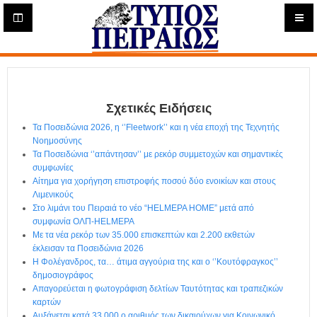
Η
μ
ε
Τύπος
ρ
ή
Πειραιώς - Ενημέρωση
σ
ι
Σχετικές Ειδήσεις
α
Δ
Τα Ποσειδώνια 2026, η ‘’Fleetwork’’ και η νέα εποχή της Τεχνητής
ι
Νοημοσύνης
α
Τα Ποσειδώνια ‘’απάντησαν’’ με ρεκόρ συμμετοχών και σημαντικές
δ
συμφωνίες
Αίτημα για χορήγηση επιστροφής ποσού δύο ενοικίων και στους
ι
Λιμενικούς
κ
Στο λιμάνι του Πειραιά το νέο “HELMEPA HOME” μετά από
τ
συμφωνία ΟΛΠ-HELMEPA
υ
Με τα νέα ρεκόρ των 35.000 επισκεπτών και 2.200 εκθετών
α
έκλεισαν τα Ποσειδώνια 2026
κ
Η Φολέγανδρος, τα… άτιμα αγγούρια της και ο ‘’Κουτόφραγκος’’
ή
δημοσιογράφος
Ε
Απαγορεύεται η φωτογράφιση δελτίων Ταυτότητας και τραπεζικών
φ
καρτών
Αυξάνεται κατά 33.000 ο αριθμός των δικαιούχων για Κοινωνικό