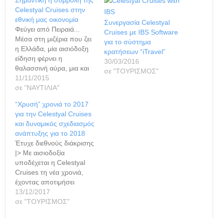
Celestyal Cruises στην
εθνική μας οικονομία
Συνεργασία Celestyal
Φεύγει από Πειραιά...
Cruises με IBS Software
Μέσα στη μιζέρια που ζει
για το σύστημα
η Ελλάδα, μία αισιόδοξη
κρατήσεων “iTravel”
είδηση φέρνει η
30/03/2016
θαλασσινή αύρα, μια και
σε "ΤΟΥΡΙΣΜΟΣ"
η Celestyal Cruises, έχει
11/11/2015
το… θράσος να δηλώνει
σε "ΝΑΥΤΙΛΙΑ"
ότι όχι μόνον δεν την
“Χρυσή” χρονιά το 2017
χτύπησε η οικονομική
για την Celestyal Cruises
κρίση, αλλά σημείωσε και
και δυναμικός σχεδιασμός
μεγαλύτερα κέρδη, ενώ η
ανάπτυξης για το 2018
περίοδος 2015-2016
Έτυχε διεθνούς διάκρισης
αναμένεται πιο
|> Με αισιοδοξία
«χρυσοφόρος». Όμως
υποδέχεται η Celestyal
η…
Cruises τη νέα χρονιά,
έχοντας αποτιμήσει
θετικά την πορεία της το
13/12/2017
2017, η οποία
σε "ΤΟΥΡΙΣΜΟΣ"
χαρακτηρίζεται από