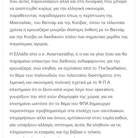
που αυτές παρουσιάζουν αλλά και στη δυναμική που μπορεί
να αναπτυχθεί κυρίως για την ελληνική οικονομία,
παραθέτοντας παραδείγματα όπως η περίπτωση της
Μασσαλίας, του Βιετνάμ και της Κούβας, όπου τα τελευταία
χρόνια η κρουαζιέρα γνωρίζει ιδιαίτερη άνθιση με το Βιετνάμ
και την Κούβα να διεκδικούν πλέον ένα σημαντικό μερίδιο της
παγκόσμιας αγοράς.
Η Ελλάδα είπε ο κ. Αναστασιάδης ό,τι και να γίνει ήταν και θα
παραμείνει επίκεντρο του διεθνούς ενδιαφέροντος για την
κρουαζιέρα, ενώ κληθείς να σχολιάσει από το TheSeaNation,
το θέμα των παλινωδιών του τελευταίου διαστήματος στη
λιμενική και οικονομική πολιτική σχετικά με το Φ.Π.Α.
επεσήμανε ότι οι ξένοι κατά κύριο λόγο tour operators,
γνωρίζουν την από ετών ιδιομορφία της χώρας για να
επισημάνει ωστόσο ότι το θέμα του ΦΠΑ δημιουργεί
περισσότερο προβληματισμό στα στελέχη των ναυτιλιακών
επιχειρήσεων αλλά και όσους εμπλέκονται στον τομέα καθώς
εάν υπάρξουν αλλαγές απότομες αυτές θα κληθούν να τις
πληρώσουν οι εταιρείες και όχι βέβαια ο τελικός