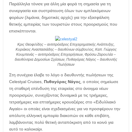
Παράλληλα τόνισε για άλλη μία φορά τη σημασία για τη
συνεργασία και συστράτευση όλων των εμπλεκόμενων
φορέων (λιμάνια, δημοτικές αρχές) για την εξασφάλιση
θετικής εμπειρίας των τουριστών στους προορισμούς που
επισκέπτονται.
Κρις Θεοφιλίδης – αντιπρόεδρος Επιχειρηματικής Ανάπτυξης,
Κυριάκος Αναστασιάδης – διευθύνων σύμβουλος, Καπ. Γιώργος
Κουμπενάς – αντιπρόεδρος Επιχειρήσεων, Φρόσω Ζαρουλέα –
διευθύντρια Δημοσίων Σχέσεων, Πυθαγόρας Νάγος – διευθυντής
Πωλήσεων
Στη συνέχεια έλαβε το λόγο ο διευθυντής πωλήσεων της
Celestyal Cruises,
Πυθαγόρας Νάγος
, ο οποίος σημείωσε
τη σταθερή επένδυση της εταιρείας στο άνοιγμα νέων
προορισμών, συνεχίζοντας δυναμικά με τις τριήμερες,
τετραήμερες και επταήμερες κρουαζιέρες στο «Ειδυλλιακό
Αιγαίο» οι οποίες είναι σχεδιασμένες για να προσφέρουν την
απόλυτη ελληνική εμπειρία διακοπών σε κάθε επιβάτη,
λαμβάνοντας πολύ θετική ανταπόκριση από το κοινό για
αυτό το καλοκαίρι.