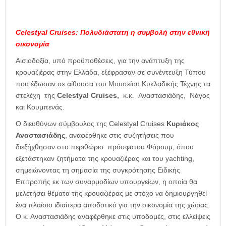
Celestyal Cruises: Πολυδιάστατη η συμβολή στην εθνική
οικονομία
Αισιοδοξία, υπό προϋποθέσεις, για την ανάπτυξη της
κρουαζιέρας στην Ελλάδα, εξέφρασαν σε συνέντευξη Τύπου
που έδωσαν σε αίθουσα του Μουσείου Κυκλαδικής Τέχνης τα
στελέχη της
Celestyal Cruises,
κ.κ. Αναστασιάδης, Νάγος
και Κουμπενάς.
Ο διευθύνων σύμβουλος της Celestyal Cruises
Κυριάκος
Αναστασιάδης
, αναφέρθηκε στις συζητήσεις που
διεξήχθησαν στο περιθώριο πρόσφατου Φόρουμ, όπου
εξετάστηκαν ζητήματα της κρουαζιέρας και του yachting,
σημειώνοντας τη σημασία της συγκρότησης Ειδικής
Επιτροπής εκ των συναρμοδίων υπουργείων, η οποία θα
μελετήσει θέματα της κρουαζιέρας με στόχο να δημιουργηθεί
ένα πλαίσιο ιδιαίτερα αποδοτικό για την οικονομία της χώρας.
Ο κ. Αναστασιάδης αναφέρθηκε στις υποδομές, στις ελλείψεις