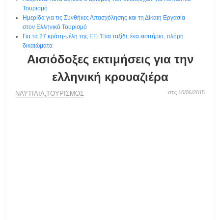
η
Τουρισμό
μ
Ημερίδα για τις Συνθήκες Απασχόλησης και τη Δίκαιη Εργασία
ε
στον Ελληνικό Τουρισμό
ρ
Για τα 27 κράτη-μέλη της ΕΕ: Ένα ταξίδι, ένα εισιτήριο, πλήρη
ί
δικαιώματα
δ
Αισιόδοξες εκτιμήσεις για την
α
ελληνική κρουαζιέρα
στις 10/06/2015
ΝΑΥΤΙΛΙΑ
ΤΟΥΡΙΣΜΟΣ
,