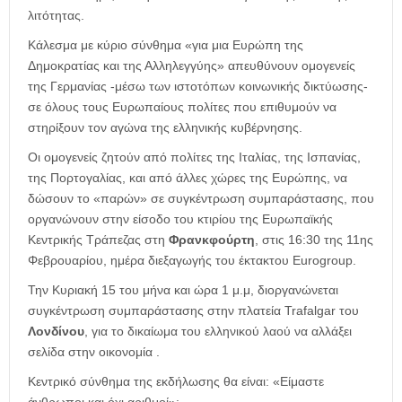
λιτότητας.
Κάλεσμα με κύριο σύνθημα «για μια Ευρώπη της
Δημοκρατίας και της Αλληλεγγύης» απευθύνουν ομογενείς
της Γερμανίας -μέσω των ιστοτόπων κοινωνικής δικτύωσης-
σε όλους τους Ευρωπαίους πολίτες που επιθυμούν να
στηρίξουν τον αγώνα της ελληνικής κυβέρνησης.
Οι ομογενείς ζητούν από πολίτες της Ιταλίας, της Ισπανίας,
της Πορτογαλίας, και από άλλες χώρες της Ευρώπης, να
δώσουν το «παρών» σε συγκέντρωση συμπαράστασης, που
οργανώνουν στην είσοδο του κτιρίου της Ευρωπαϊκής
Κεντρικής Τράπεζας στη
Φρανκφούρτη
, στις 16:30 της 11ης
Φεβρουαρίου, ημέρα διεξαγωγής του έκτακτου Eurogroup.
Την Κυριακή 15 του μήνα και ώρα 1 μ.μ, διοργανώνεται
συγκέντρωση συμπαράστασης στην πλατεία Trafalgar του
Λονδίνου
, για το δικαίωμα του ελληνικού λαού να αλλάξει
σελίδα στην οικονομία .
Κεντρικό σύνθημα της εκδήλωσης θα είναι: «Είμαστε