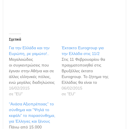
Σχετικά
Για την Ελλάδα και την
Έκτακτο Eurogroup για
Ευρώπη, ρε γαμώτο!..
την Ελλάδα στις 11/2
Μεγαλειώδεις
Στις 11 Φεβρουαρίου θα
οι συγκεντρώσεις που
πραγματοποιηθεί στις
έγιναν στην Αθήνα και σε
Βρυξέλλες έκτατο
άλλες ελληνικές πόλεις,
Eurogroup. Το ζήτημα της
ενώ μεγάλες διαδηλώσεις
Ελλάδας θα είναι το
έγιναν και σε πόλεις της
16/02/2015
βασικό θέμα που θα
06/02/2015
ΕΕ, όπως στο Λονδίνο,
σε "ΕU"
συζητηθεί, ανέφεραν
σε "ΕU"
τις Βρυξέλλες, το Ελσίνκι,
πηγές της Ευρωζώνης.
“Ανάσα Αξιοπρέπειας” το
τη Λισαβόνα, το
Επίσης, ο πρόεδρος του
σύνθημα και “Ψηλά το
Λουξεμβούργο, τη
Eurogroup Γερούν
κεφάλι” το παρασύνθημα,
Στοκχόλμη, το Παρίσι και
Ντάισελμπλουμ,
για Έλληνες και ξένους
τη Ρώμη. Η χθεσινή μέρα
επιβεβαίωσε μέσω του
Πάνω από 15.000
αναμένεται να περάσει
προσωπικού του