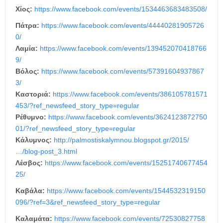
Χίος:
https://www.facebook.com/events/1534463683483508/
Πάτρα:
https://www.facebook.com/events/44440281905726
0/
Λαμία:
https://www.facebook.com/events/139452070418766
9/
Βόλος:
https://www.facebook.com/events/57391604937867
3/
Καστοριά:
https://www.facebook.com/events/386105781571
453/?ref_newsfeed_story_type=regular
Ρέθυμνο:
https://www.facebook.com/events/3624123872750
01/?ref_newsfeed_story_type=regular
Κάλυμνος:
http://palmostiskalymnou.blogspot.gr/2015/
…/blog-post_3.html
Λέσβος:
https://www.facebook.com/events/15251740677454
25/
Καβάλα:
https://www.facebook.com/events/1544532319150
096/?ref=3&ref_newsfeed_story_type=regular
Καλαμάτα:
https://www.facebook.com/events/72530827758