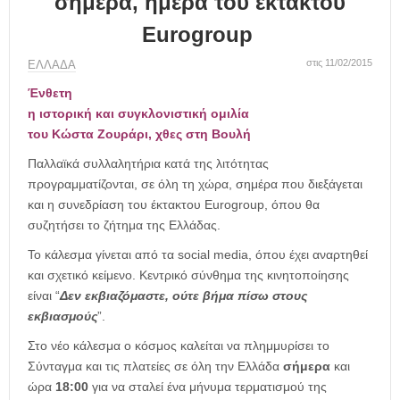
σήμερα, ημέρα του έκτακτου
η
μ
Eurogroup
ε
ρ
στις 11/02/2015
ΕΛΛΑΔΑ
ί
Ένθετη
δ
α
η ιστορική και συγκλονιστική ομιλία
του Κώστα Ζουράρι, χθες στη Βουλή
Παλλαϊκά συλλαλητήρια κατά της λιτότητας
προγραμματίζονται, σε όλη τη χώρα, σημέρα που διεξάγεται
και η συνεδρίαση του έκτακτου Eurogroup, όπου θα
συζητήσει το ζήτημα της Ελλάδας.
Το κάλεσμα γίνεται από τα social media, όπου έχει αναρτηθεί
και σχετικό κείμενο. Κεντρικό σύνθημα της κινητοποίησης
είναι “
Δεν εκβιαζόμαστε, ούτε βήμα πίσω στους
εκβιασμούς
”.
Στο νέο κάλεσμα ο κόσμος καλείται να πλημμυρίσει το
Σύνταγμα και τις πλατείες σε όλη την Ελλάδα
σήμερα
και
ώρα
18:00
για να σταλεί ένα μήνυμα τερματισμού της