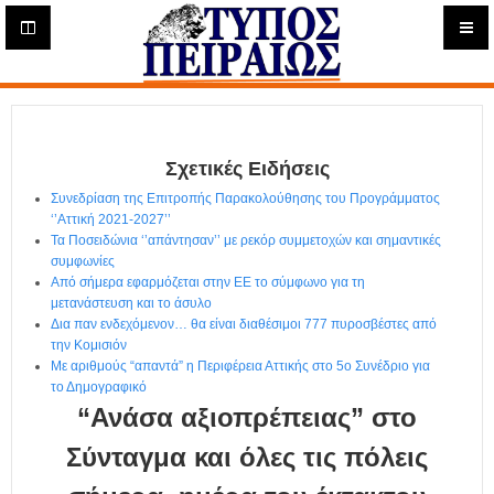
Η
μ
ε
Τύπος
ρ
ή
Πειραιώς - Ενημέρωση
σ
ι
Σχετικές Ειδήσεις
α
Δ
Συνεδρίαση της Επιτροπής Παρακολούθησης του Προγράμματος
ι
‘’Αττική 2021-2027’’
α
Τα Ποσειδώνια ‘’απάντησαν’’ με ρεκόρ συμμετοχών και σημαντικές
δ
συμφωνίες
Από σήμερα εφαρμόζεται στην ΕΕ το σύμφωνο για τη
ι
μετανάστευση και το άσυλο
κ
Δια παν ενδεχόμενον… θα είναι διαθέσιμοι 777 πυροσβέστες από
τ
την Κομισιόν
υ
Με αριθμούς “απαντά” η Περιφέρεια Αττικής στο 5ο Συνέδριο για
α
το Δημογραφικό
κ
“Ανάσα αξιοπρέπειας” στο
ή
Ε
Σύνταγμα και όλες τις πόλεις
φ