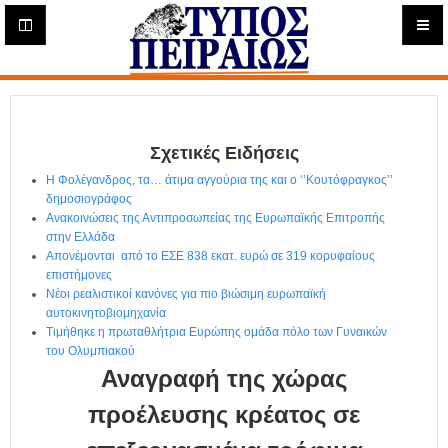
Η
μ
ε
Τύπος
ρ
ή
Πειραιώς - Ενημέρωση
σ
ι
Σχετικές Ειδήσεις
α
Δ
Η Φολέγανδρος, τα… άτιμα αγγούρια της και ο ‘’Κουτόφραγκος’’
ι
δημοσιογράφος
α
Ανακοινώσεις της Αντιπροσωπείας της Ευρωπαϊκής Επιτροπής
δ
στην Ελλάδα
Απονέμονται από το ΕΣΕ 838 εκατ. ευρώ σε 319 κορυφαίους
ι
επιστήμονες
κ
Νέοι ρεαλιστικοί κανόνες για πιο βιώσιμη ευρωπαϊκή
τ
αυτοκινητοβιομηχανία
υ
Τιμήθηκε η πρωταθλήτρια Ευρώπης ομάδα πόλο των Γυναικών
α
του Ολυμπιακού
κ
Αναγραφή της χώρας
ή
Ε
προέλευσης κρέατος σε
φ