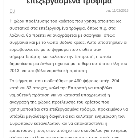
επεξεργασμένα τρόφιμα
η
μ
στις 11/02/2015
ΕU
ε
ρ
Η χώρα προέλευσης του κρέατος που χρησιμοποιείται ως
ί
συστατικό στα επεξεργασμένα τρόφιμα, όπως π.χ. στα
δ
λαζάνια, θα πρέπει να αναγράφεται με σαφήνεια, όπως
α
συμβαίνει και με το νωπό βοδινό κρέας. Αυτό υποστήριξαν οι
ευρωβουλευτές με το ψήφισμα που υιοθέτησαν
σήμερα Τετάρτη, και κάλεσαν την Επιτροπή, η οποία
δημοσίευσε μια έκθεση σχετικά με το θέμα αυτό στα τέλη του
2013, να υποβάλει νομοθετική πρόταση.
Το ψήφισμα, που υιοθετήθηκε με 460 ψήφους υπέρ, 204
κατά και 33 αποχές, καλεί την Επιτροπή να υποβάλει
νομοθετική πρόταση για να καταστεί υποχρεωτική η
αναγραφή της χώρας προέλευσης του κρέατος που
χρησιμοποιείται στα επεξεργασμένα τρόφιμα, προκειμένου να
υπάρξει μεγαλύτερη διαφάνεια και καλύτερη ενημέρωση των
Ευρωπαίων καταναλωτών και να αποκατασταθεί η
εμπιστοσύνη τους στον απόηχο του σκανδάλου για το κρέας
αλόγου και άλλων περιπτώσεων απάτης στον τομέα των