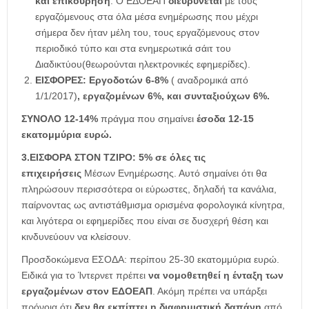
και επικούρηση
. Ο ΕΔΟΕΑΠ
διευρύνεται
με τους
εργαζόμενους στα όλα μέσα ενημέρωσης που μέχρι
σήμερα δεν ήταν μέλη του, τους εργαζόμενους στον
περιοδικό τύπο και στα ενημερωτικά σάιτ του
Διαδικτύου(θεωρούνται ηλεκτρονικές εφημερίδες).
ΕΙΣΦΟΡΕΣ: Εργοδοτών 6-8%
( αναδρομικά από
1/1/2017)
, εργαζομένων 6%, και συνταξιούχων 6%.
ΣΥΝΟΛΟ 12-14%
πράγμα που σημαίνει
έσοδα 12-15
εκατομμύρια ευρώ.
3.ΕΙΣΦΟΡΑ ΣΤΟΝ ΤΖΙΡΟ: 5% σε όλες τις
επιχειρήσεις
Μέσων Ενημέρωσης. Αυτό σημαίνει ότι θα
πληρώσουν περισσότερα οι εύρωστες, δηλαδή τα κανάλια,
παίρνοντας ως αντιστάθμισμα ορισμένα φορολογικά κίνητρα,
και λιγότερα οι εφημερίδες που είναι σε δυσχερή θέση και
κινδυνεύουν να κλείσουν.
Προσδοκώμενα ΕΣΟΔΑ: περίπου 25-30 εκατομμύρια ευρώ.
Ειδικά για το Ίντερνετ πρέπει
να
νομοθετηθεί η ένταξη των
εργαζομένων στον ΕΔΟΕΑΠ
. Ακόμη πρέπει να υπάρξει
πρόνοια ότι
δεν θα εκπίπτει η διαφημιστική δαπάνη
από