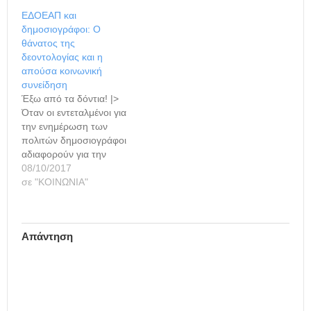
Κουρουμπλής πήγε και
ΕΔΟΕΑΠ και
τα είπε με τις
δημοσιογράφοι: Ο
δημοσιογράφους
θάνατος της
απεργούς πείνας, που
δεοντολογίας και η
μέρες τώρα εκφράζουν με
απούσα κοινωνική
αυτόν τον τρόπο την
συνείδηση
διαμαρτυρία τους για να
Έξω από τα δόντια! |>
μην γίνει παρελθόν ο
Όταν οι εντεταλμένοι για
ΕΔΟΕΑΠ. Ο υπουργός…
την ενημέρωση των
πολιτών δημοσιογράφοι
αδιαφορούν για την
ιατροφαρμακευτική
08/10/2017
περίθαλψη των ίδιων και
σε "ΚΟΙΝΩΝΙΑ"
των οικογενειών τους.
Όταν δημοσιογράφοι
μένουν απαθείς σε
Απάντηση
απεργία πείνας
συναδέλφου τους για τη
διάσωση του δικού τους
Ασφαλιστικού Ταμείου.
Όταν τρέμουν τους
εργοδότες τους και δεν