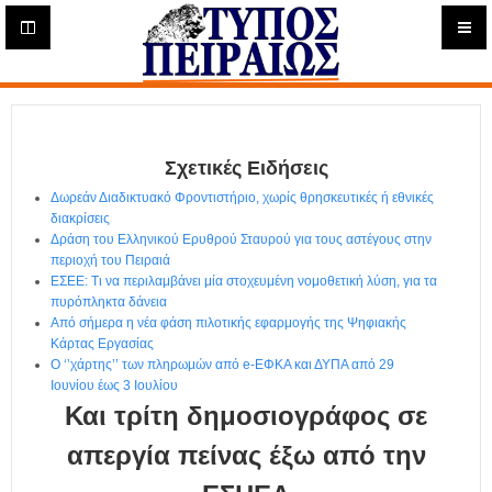
Η
μ
ε
Τύπος
ρ
ή
Πειραιώς - Ενημέρωση
σ
ι
Σχετικές Ειδήσεις
α
Δ
Δωρεάν Διαδικτυακό Φροντιστήριο, χωρίς θρησκευτικές ή εθνικές
ι
διακρίσεις
α
Δράση του Ελληνικού Ερυθρού Σταυρού για τους αστέγους στην
δ
περιοχή του Πειραιά
ΕΣΕΕ: Τι να περιλαμβάνει μία στοχευμένη νομοθετική λύση, για τα
ι
πυρόπληκτα δάνεια
κ
Από σήμερα η νέα φάση πιλοτικής εφαρμογής της Ψηφιακής
τ
Κάρτας Εργασίας
υ
Ο ‘’χάρτης’’ των πληρωμών από e-ΕΦΚΑ και ΔΥΠΑ από 29
α
Ιουνίου έως 3 Ιουλίου
κ
Και τρίτη δημοσιογράφος σε
ή
Ε
απεργία πείνας έξω από την
φ