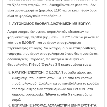
τα έξοδα των εταιριών, που διαφημίζονται σε μέσα που δεν
είναι αναγνωρισμένα (μητρώο, ΕΣΡ) για να κτυπηθούν όσοι
είναι σε φορολογικούς παραδείσους
ΑΥΤΟΝΟΜΟΣ ΕΔΟΕΑΠ, ΔΙΑΣΥΝΔΕΣΗ ΜΕ ΕΟΠΥΥ:
Αγορά υπηρεσιών υγείας, παρακλινικών εξετάσεων και
φαρμακευτικής περίθαλψης μέσω ΕΟΠΥΥ ώστε να μειώσει το
κόστος ο ΕΔΟΕΑΠ, και να έχουν οι ασφαλισμένοι
περισσότερες επιλογές
.
Να διατηρηθούν οι
επιπρόσθετες
παροχές
, που έχουν οι ασφαλισμένοι όπως θέση νοσηλείας,
οδοντιατρικές υπηρεσίες, πολυϊατρεία σε Αθήνα και
Θεσσαλονίκη.
Πιθανό Όφελος 3-5 εκατομμύρια ευρώ.
ΚΡΑΤΙΚΗ ΕΝΙΣΧΥΣΗ:
Ο ΕΔΟΕΑΠ να λάβει μέρος της
ενίσχυσης, που δίνεται στον ΕΟΠΥΥ από τον κρατικό
προϋπολογισμό. Εναλλακτικά να καταβάλλεται το κονδύλι
της περίθαλψης των ασφαλισμένων του ΕΔΟΕΑΠ στα
δημόσια νοσοκομεία.
Πιθανά έσοδα 5 εκατομμύρια
ευρώ
ΕΙΣΠΡΑΞΗ ΕΙΣΦΟΡΑΣ, ΑΣΦΑΛΙΣΤΙΚΗ ΕΝΗΜΕΡΟΤΗΤΑ: