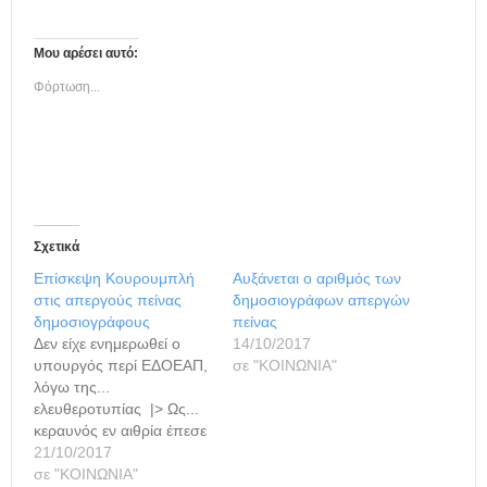
Μου αρέσει αυτό:
Φόρτωση...
Σχετικά
Επίσκεψη Κουρουμπλή
Αυξάνεται ο αριθμός των
στις απεργούς πείνας
δημοσιογράφων απεργών
δημοσιογράφους
πείνας
Δεν είχε ενημερωθεί ο
14/10/2017
υπουργός περί ΕΔΟΕΑΠ,
σε "ΚΟΙΝΩΝΙΑ"
λόγω της...
ελευθεροτυπίας |> Ως...
κεραυνός εν αιθρία έπεσε
η είδηση ότι ο
21/10/2017
Παναγιώτης
σε "ΚΟΙΝΩΝΙΑ"