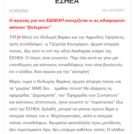
ΕΣΗΕΑ
η
μ
στις 12/10/2017
ΚΟΙΝΩΝΙΑ
ε
ρ
Ο αγώνας για τον ΕΔΟΕΑΠ συνεχίζεται κι ας αδιαφορούν
ί
κάποιοι “βολεμένοι”
δ
Τ/Π
|>
Μετά τον Θοδωρή Βαρίκο και την Αφροδίτη Υψηλάντη,
α
τρίτη συνάδελφος -η Τζώρτζια Κοντράρου- άρχισε απεργία
πείνας, έξω από το επί της οδού Ακαδημίας κτήριο της
ΕΣΗΕΑ. Ο λόγος είναι γνωστός. Παρ΄όλα αυτά ας γίνει μία
υπενθύμιση για κάποιους συναδέλφους που είναι βουλευτές,
ότι ο κλάδος δίνει αγώνα για την “ασπιρίνη”.
Μέρες τώρα ο Θοδωρής Βαρίκος άρχισε απεργία πείνας και
τα “μεγάλα” ΜΜΕ δεν… έμαθαν τίποτε! Με εξαίρεση τις
εφημερίδες “Δημοκρατία”, την “Εφημερίδα των Συντακτών”
και κάποιους ιστότοπους, έγινε γνωστό το “περιστατικό” έξω
από την ΕΣΗΕΑ. Δηλαδή, μπορεί να γίνεται πρώτο θέμα η
απεργία πείνας του κ. Μιχελογιαννάκη, αλλά οι απεργία
πείνας συναδέλφων, θεωρείται ακατάλληλη προς μετάδοση.
Δεν ντρεπόμαστε λίγο; Δεν υπάρχει καθόλου τσίπα; Ο κλάδος