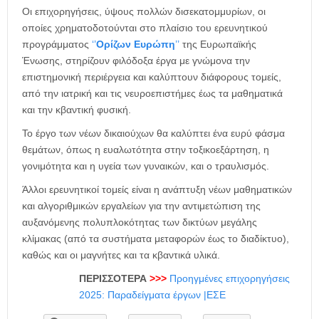
Οι επιχορηγήσεις, ύψους πολλών δισεκατομμυρίων, οι
οποίες χρηματοδοτούνται στο πλαίσιο του ερευνητικού
προγράμματος
‘’
Ορίζων Ευρώπη
’’
της Ευρωπαϊκής
Ένωσης, στηρίζουν φιλόδοξα έργα με γνώμονα την
επιστημονική περιέργεια και καλύπτουν διάφορους τομείς,
από την ιατρική και τις νευροεπιστήμες έως τα μαθηματικά
και την κβαντική φυσική.
Το έργο των νέων δικαιούχων θα καλύπτει ένα ευρύ φάσμα
θεμάτων, όπως η ευαλωτότητα στην τοξικοεξάρτηση, η
γονιμότητα και η υγεία των γυναικών, και ο τραυλισμός.
Άλλοι ερευνητικοί τομείς είναι η ανάπτυξη νέων μαθηματικών
και αλγοριθμικών εργαλείων για την αντιμετώπιση της
αυξανόμενης πολυπλοκότητας των δικτύων μεγάλης
κλίμακας (από τα συστήματα μεταφορών έως το διαδίκτυο),
καθώς και οι μαγνήτες και τα κβαντικά υλικά.
ΠΕΡΙΣΣΟΤΕΡΑ
>>>
Προηγμένες επιχορηγήσεις
2025: Παραδείγματα έργων |ΕΣΕ