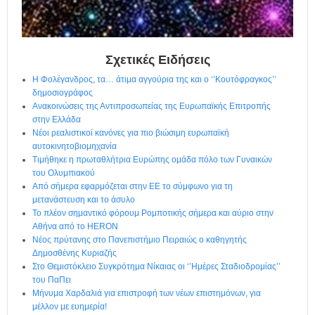
η
μ
ε
ρ
Σχετικές Ειδήσεις
ί
δ
Η Φολέγανδρος, τα… άτιμα αγγούρια της και ο ‘’Κουτόφραγκος’’
α
δημοσιογράφος
Ανακοινώσεις της Αντιπροσωπείας της Ευρωπαϊκής Επιτροπής
στην Ελλάδα
Νέοι ρεαλιστικοί κανόνες για πιο βιώσιμη ευρωπαϊκή
αυτοκινητοβιομηχανία
Τιμήθηκε η πρωταθλήτρια Ευρώπης ομάδα πόλο των Γυναικών
του Ολυμπιακού
Από σήμερα εφαρμόζεται στην ΕΕ το σύμφωνο για τη
μετανάστευση και το άσυλο
Το πλέον σημαντικό φόρουμ Ρομποτικής σήμερα και αύριο στην
Αθήνα από το HERON
Νέος πρύτανης στο Πανεπιστήμιο Πειραιώς ο καθηγητής
Δημοσθένης Κυριαζής
Στο Θεμιστόκλειο Συγκρότημα Νίκαιας οι ‘’Ημέρες Σταδιοδρομίας’’
του ΠαΠει
Μήνυμα Χαρδαλιά για επιστροφή των νέων επιστημόνων, για
μέλλον με ευημερία!