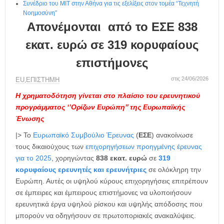
Συνέδριο του MIT στην Αθήνα για τις εξελίξεις στον τομέα “Τεχνητή
Νοημοσύνη”
Απονέμονται από το ΕΣΕ 838
εκατ. ευρώ σε 319 κορυφαίους
επιστήμονες
στις 24/06/2026
ΕU
ΕΠΙΣΤΗΜΗ
,
Η χρηματοδότηση γίνεται στο πλαίσιο του ερευνητικού
προγράμματος ‘’Ορίζων Ευρώπη’’ της Ευρωπαϊκής
Ένωσης
|> Το
Ευρωπαϊκό Συμβούλιο Έρευνας
(
ΕΣΕ
) ανακοίνωσε
τους δικαιούχους των
επιχορηγήσεων προηγμένης έρευνας
για το 2025
, χορηγώντας
838 εκατ. ευρώ
σε
319
κορυφαίους ερευνητές και ερευνήτριες
σε ολόκληρη την
Ευρώπη. Αυτές οι υψηλού κύρους επιχορηγήσεις επιτρέπουν
σε έμπειρες και έμπειρους επιστήμονες να υλοποιήσουν
ερευνητικά έργα υψηλού ρίσκου και υψηλής απόδοσης που
μπορούν να οδηγήσουν σε πρωτοποριακές ανακαλύψεις.