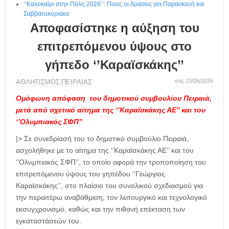
‘’Καλοκαίρι στην Πόλη 2026’’: Ποιες οι δράσεις για Παρασκευή και
Σαββατοκύριακο
Αποφασίστηκε η αύξηση του
επιτρεπόμενου ύψους στο
γήπεδο ‘’Καραϊσκάκης’’
στις 23/06/2026
ΑΘΛΗΤΙΣΜΟΣ
ΠΕΙΡΑΙΑΣ
,
Ομόφωνη απόφαση του δημοτικού συμβουλίου Πειραιά,
μετά από σχετικό αίτημα της ‘’Καραϊσκάκης ΑΕ’’ και του
‘’Ολυμπιακός ΣΦΠ’’
|> Σε συνεδρίασή του το δημοτικό συμβούλιο Πειραιά,
ασχολήθηκε με το αίτημα της ‘’Καραϊσκάκης ΑΕ’’ και του
‘’Ολυμπιακός ΣΦΠ’’, το οποίο αφορά την τροποποίηση του
επιτρεπόμενου ύψους του γηπέδου ‘’Γεώργιος
Καραϊσκάκης’’, στο πλαίσιο του συνολικού σχεδιασμού για
την περαιτέρω αναβάθμιση, τον λειτουργικό και τεχνολογικό
εκσυγχρονισμό, καθώς και την πιθανή επέκταση των
εγκαταστάσεών του.