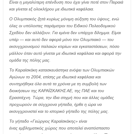
Είναι η μεγαλύτερη επένδυση που έχει γίνει ποτέ στον Πειραιά
και γίνεται εξ ολοκλήρου με ιδιωτικά κεφάλαια.
Ο Ολυμπιακός ζητά κυρίως μόνιμη αύξηση του ύψους, ενώ
όλες οι υπόλοιπες παράμετροι του Ειδικού Πολεοδομικού
Σχεδίου δεν αλλάζουν. Για εμένα δεν υπάρχει δίλημμα. Είμαι
υπέρ — και αυτό δεν αφορά μόνο τον Ολυμπιακό — του
εκσυγχρονισμού παλαιών κτιρίων και εγκαταστάσεων, πόσο
μάλλον όταν αυτό γίνεται με ιδιωτικά κεφάλαια και αφορά την
ομάδα της πόλης μας.
Το Καραϊσκάκη κατασκευάστηκε ενόψει των Ολυμπιακών
Αγώνων το 2004, επίσης με ιδιωτικά κεφάλαια και
συντηρήθηκε όλα αυτά τα χρόνια με τη συμβολή των
διοικήσεων της ΚΑΡΑΪΣΚΑΚΗΣ ΑΕ, της ΠΑΕ και του
Ερασιτέχνη. Τώρα, την ίδια στιγμή που και άλλες ομάδες
προχωρούν σε σύγχρονα γήπεδα, ήρθε η ώρα να
εκσυγχρονιστεί και το ιστορικό γήπεδο της πόλης μας.
Το γήπεδο «Γεώργιος Καραϊσκάκης» είναι
ένας εμβληματικός χώρος που αποτελεί αναπόσπαστο