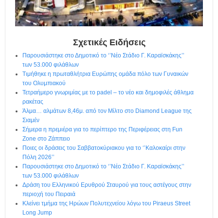
η
μ
ε
ρ
ί
Σχετικές Ειδήσεις
δ
Παρουσιάστηκε στο Δημοτικό το ‘’Νέο Στάδιο Γ. Καραϊσκάκης’’
α
των 53.000 φιλάθλων
Τιμήθηκε η πρωταθλήτρια Ευρώπης ομάδα πόλο των Γυναικών
του Ολυμπιακού
Τετραήμερο γνωριμίας με το padel – το νέο και δημοφιλές άθλημα
ρακέτας
Άλμα… αλμάτων 8,46μ. από τον Μίλτο στο Diamond League της
Σιαμέν
Σήμερα η πρεμιέρα για το περίπτερο της Περιφέρειας στη Fun
Zone στο Ζάππειο
Ποιες οι δράσεις του Σαββατοκύριακου για το ‘’Καλοκαίρι στην
Πόλη 2026’’
Παρουσιάστηκε στο Δημοτικό το ‘’Νέο Στάδιο Γ. Καραϊσκάκης’’
των 53.000 φιλάθλων
Δράση του Ελληνικού Ερυθρού Σταυρού για τους αστέγους στην
περιοχή του Πειραιά
Κλείνει τμήμα της Ηρώων Πολυτεχνείου λόγω του Piraeus Street
Long Jump