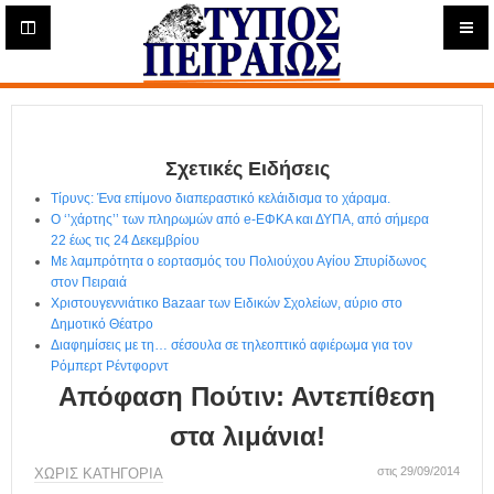
Η
μ
ε
Τύπος
ρ
ή
Πειραιώς - Ενημέρωση
σ
ι
Σχετικές Ειδήσεις
α
Δ
Τίρυνς: Ένα επίμονο διαπεραστικό κελάιδισμα το χάραμα.
ι
Ο ‘’χάρτης’’ των πληρωμών από e-ΕΦΚΑ και ΔΥΠΑ, από σήμερα
α
22 έως τις 24 Δεκεμβρίου
δ
Με λαμπρότητα ο εορτασμός του Πολιούχου Αγίου Σπυρίδωνος
στον Πειραιά
ι
Χριστουγεννιάτικο Bazaar των Ειδικών Σχολείων, αύριο στο
κ
Δημοτικό Θέατρο
τ
Διαφημίσεις με τη… σέσουλα σε τηλεοπτικό αφιέρωμα για τον
υ
Ρόμπερτ Ρέντφορντ
α
Απόφαση Πούτιν: Αντεπίθεση
κ
ή
στα λιμάνια!
Ε
φ
στις 29/09/2014
ΧΩΡΊΣ ΚΑΤΗΓΟΡΊΑ