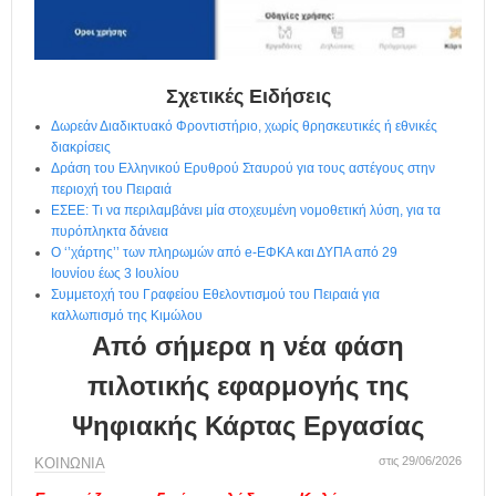
η
μ
ε
ρ
ί
Σχετικές Ειδήσεις
δ
Δωρεάν Διαδικτυακό Φροντιστήριο, χωρίς θρησκευτικές ή εθνικές
α
διακρίσεις
Δράση του Ελληνικού Ερυθρού Σταυρού για τους αστέγους στην
περιοχή του Πειραιά
ΕΣΕΕ: Τι να περιλαμβάνει μία στοχευμένη νομοθετική λύση, για τα
πυρόπληκτα δάνεια
Ο ‘’χάρτης’’ των πληρωμών από e-ΕΦΚΑ και ΔΥΠΑ από 29
Ιουνίου έως 3 Ιουλίου
Συμμετοχή του Γραφείου Εθελοντισμού του Πειραιά για
καλλωπισμό της Κιμώλου
Από σήμερα η νέα φάση
πιλοτικής εφαρμογής της
Ψηφιακής Κάρτας Εργασίας
στις 29/06/2026
ΚΟΙΝΩΝΙΑ