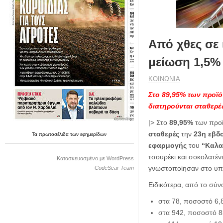
η
μ
ε
ρ
Από χθες σε 
ί
δ
μείωση 1,5%
α
ΚΟΙΝΩΝΙΑ
Στο 89,95% των προϊόν
διατηρούνται σταθερ
|> Στο
89,95%
των προϊ
σταθερές
την
23η εβδ
Τα
πρωτοσέλιδα
των
εφημερίδων
εφαρμογής
του
“Καλαθ
τσουρέκι και σοκολατέν
Κατασκευασμένο με WordPress
γνωστοποίησαν στο υπο
CodeScar Team
Ειδικότερα, από το σύν
στα 78, ποσοστό 6,8
στα 942, ποσοστό 8