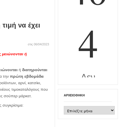
τιμή να έχει
στις 06/04/2023
ς μειώνονται ή
ειώνονται
ή
διατηρούνται
να την
πρώτη εβδομάδα
ϊόντων, αρνί, κατσίκι,
 νέους τιμοκαταλόγους που
ες σούπερ μάρκετ.
ΑΡΧΕΙΟΘΉΚΗ
ς συγκρίσιμα:
Αρχειοθήκη