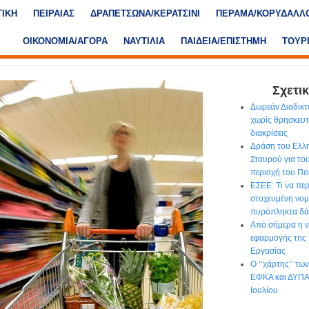
ΤΙΚΗ
ΠΕΙΡΑΙΑΣ
ΔΡΑΠΕΤΣΩΝΑ/ΚΕΡΑΤΣΙΝΙ
ΠΕΡΑΜΑ/ΚΟΡΥΔΑΛΛ
ΟΙΚΟΝΟΜΙΑ/ΑΓΟΡΑ
ΝΑΥΤΙΛΙΑ
ΠΑΙΔΕΙΑ/ΕΠΙΣΤΗΜΗ
ΤΟΥΡ
Σχετικ
Δωρεάν Διαδικτ
χωρίς θρησκευτι
διακρίσεις
Δράση του Ελλ
Σταυρού για το
περιοχή του Πε
ΕΣΕΕ: Τι να περ
στοχευμένη νομο
πυρόπληκτα δά
Από σήμερα η ν
εφαρμογής της
Εργασίας
Ο ‘’χάρτης’’ τ
ΕΦΚΑ και ΔΥΠΑ 
Ιουλίου