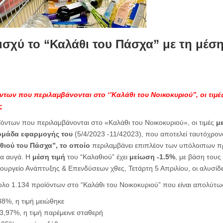
ισχύ το “Καλάθι του Πάσχα” με τη μέση 
των που περιλαμβάνονται στο ‘’Καλάθι του Νοικοκυριού’’, οι τιμέ
ές
όντων που περιλαμβάνονται στο «Καλάθι του Νοικοκυριού», οι τιμές
μ
ομάδα εφαρμογής του
(5/4/2023 -11/42023), που αποτελεί ταυτόχρο
ιού του Πάσχα”, το οποίο
περιλαμβάνει επιπλέον των υπόλοιπων προ
ια αυγά. Η
μέση τιμή
του “Καλαθιού” έχει
μείωση -1.5%
, με βάση τους
υργείο Ανάπτυξης & Επενδύσεων χθες, Τετάρτη 5 Απριλίου, οι αλυσίδ
ολο 1.134 προϊόντων στο “Καλάθι του Νοικοκυριού” που είναι απολύτω
8%, η τιμή μειώθηκε
3,97%, η τιμή παρέμεινε σταθερή