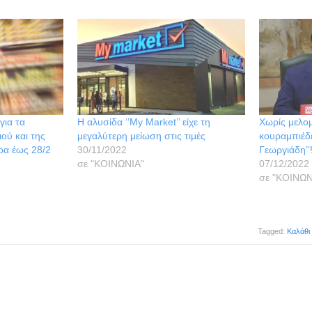
για τα
Η αλυσίδα ‘’My Market’’ είχε τη
Χωρίς μελο
ιού και της
μεγαλύτερη μείωση στις τιμές
κουραμπιέδ
ρα έως 28/2
30/11/2022
Γεωργιάδη’’
σε "ΚΟΙΝΩΝΙΑ"
07/12/2022
σε "ΚΟΙΝΩΝ
Tagged:
Καλάθι