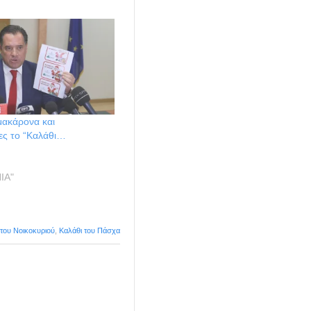
μακάρονα και
ες το “Καλάθι…
!
ΙΑ"
 του Νοικοκυριού
,
Καλάθι του Πάσχα