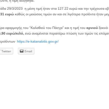
05%, η τιμή αυξήθηκε.
μάδα 29/3/2023 η μέση τιμή ήταν στα 127.22 ευρώ και την τρέχουσα ε
.31 ευρώ
καθώς οι μειώσεις τιμών αν και σε λιγότερα προϊόντα ήταν μ
ρα εφαρμογής του “Καλαθιού του Πάσχα” και η τιμή του
αρνιού
ξεκινά
9,90 ευρώ/κιλό,
ενώ αναμένεται περαιτέρω πτώση των τιμών τις επόμεν
ν προϊόντων
https://e-katanalotis.gov.gr/
Twitter
Email