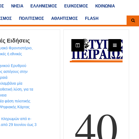
ΟΣ
ΝΗΣΙΑ
ΕΛΛΗΝΙΣΜΟΣ
ΕU/ΚΟΣΜΟΣ
ΚΟΙΝΩΝΙΑ
ΙΣΜΟΣ
ΠΟΛΙΤΙΣΜΟΣ
ΑΘΛΗΤΙΣΜΟΣ
FLASH
ές Ειδήσεις
υακό Φροντιστήριο,
κές ή εθνικές
ηνικού Ερυθρού
υς αστέγους στην
ιραιά
ιλαμβάνει μία
θετική λύση, για τα
νεια
έα φάση πιλοτικής
 Ψηφιακής Κάρτας
ων πληρωμών από e-
από 29 Ιουνίου έως 3