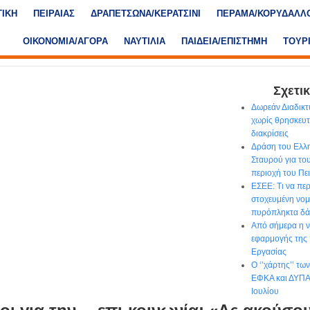
ΤΙΚΗ
ΠΕΙΡΑΙΑΣ
ΔΡΑΠΕΤΣΩΝΑ/ΚΕΡΑΤΣΙΝΙ
ΠΕΡΑΜΑ/ΚΟΡΥΔΑΛΛ
ΟΙΚΟΝΟΜΙΑ/ΑΓΟΡΑ
ΝΑΥΤΙΛΙΑ
ΠΑΙΔΕΙΑ/ΕΠΙΣΤΗΜΗ
ΤΟΥΡ
Σχετικ
Δωρεάν Διαδικτ
χωρίς θρησκευτι
διακρίσεις
Δράση του Ελλ
Σταυρού για το
περιοχή του Πε
ΕΣΕΕ: Τι να περ
στοχευμένη νομο
πυρόπληκτα δά
Από σήμερα η ν
εφαρμογής της
Εργασίας
Ο ‘’χάρτης’’ τ
ΕΦΚΑ και ΔΥΠΑ 
Ιουλίου