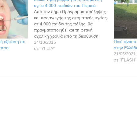
υγεία 4.000 παιδιών του Πειραιά
Από τον δήμο Πρόγραμμα πρόληψης
και προαγωγής της στοματικής υγείας
σε 4.000 παιδιά της πόλης, θα
πραγματοποιηθεί και τη φετινή
σχολική χρονιά από τη διεύθυνση
ή εξέταση σε
Ποιό είναι 
Δημόσιας Υγείας και Κοινωνικών
14/10/2015
έατρο
στην Ελλάδα
Υπηρεσιών του δήμου Πειραιά.
σε "ΥΓΕΙΑ"
21/06/2021
Σκοπός του προγράμματος είναι η
σε "FLASH"
βελτίωση και η διασφάλιση της
στοματικής υγείας των παιδιών, μέσω
της ενημέρωσης…