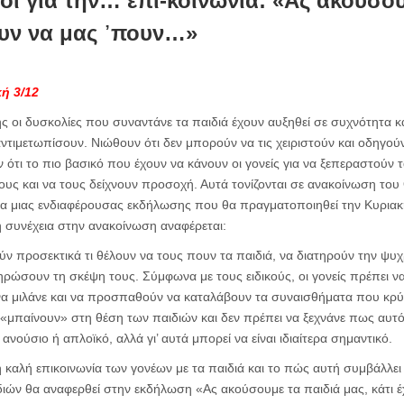
οι για την… επι-κοινωνία: «Ας ακούσου
ουν να μας ᾽πουν…»
ή 3/12
ης οι δυσκολίες που συναντάνε τα παιδιά έχουν αυξηθεί σε συχνότητα κα
αντιμετωπίσουν. Νιώθουν ότι δεν μπορούν να τις χειριστούν και οδηγού
υν ότι το πιο βασικό που έχουν να κάνουν οι γονείς για να ξεπεραστούν
 τους και να τους δείχνουν προσοχή. Αυτά τονίζονται σε ανακοίνωση το
ρία μιας ενδιαφέρουσας εκδήλωσης που θα πραγματοποιηθεί την Κυριακή 
η συνέχεια στην ανακοίνωση αναφέρεται:
ύν προσεκτικά τι θέλουν να τους πουν τα παιδιά, να διατηρούν την ψυχρ
ρώσουν τη σκέψη τους. Σύμφωνα με τους ειδικούς, οι γονείς πρέπει 
 να μιλάνε και να προσπαθούν να καταλάβουν τα συναισθήματα που κρύ
α «μπαίνουν» στη θέση των παιδιών και δεν πρέπει να ξεχνάνε πως αυτό
 ανούσιο ή απλοϊκό, αλλά γι’ αυτά μπορεί να είναι ιδιαίτερα σημαντικό.
η καλή επικοινωνία των γονέων με τα παιδιά και το πώς αυτή συμβάλλει
διών θα αναφερθεί στην εκδήλωση «Ας ακούσουμε τα παιδιά μας, κάτι