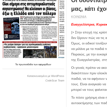
Οι οδοντίατρ
η
μ
μας, κάτι έχ
ε
ρ
ΚΟΙΝΩΝΙΑ
ί
Ευαγγελίστρια, Κυριακ
δ
α
|> Στην εποχή της κρίσ
δεν ξέρουν πώς να τις 
Όμως, οι ειδικοί τονίζο
να μιλάνε με τα παιδιά
Πειραιώς, με την ευκαι
της Ευαγγελιστρίας. στ
Τα
πρωτοσέλιδα
των
εφημερίδων
Οι γονείς πρέπει να ακο
διακόπτουν πριν ολοκλη
Κατασκευασμένο με WordPress
παιδιά, να τα αφήνουν
CodeScar Team
τους. Είναι αναγκαίο ν
μπορεί να τους φαίνεται
Το πόσο χρήσιμη είναι 
αυτοεκτίμησης των παι