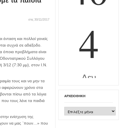
με τα παιδιά
στις 30/11/2017
ι ένταση και πολλοί γονείς
νται συχνά σε αδιέξοδο.
 τα όποια προβλήματα είναι
υ Οδοντιατρικού Συλλόγου
3/12 (7:30 μμ), στον Ι.Ν.
αιμία τους και να μην τα
να αφιερώνουν χρόνο στα
βονται πίσω από τα λόγια
ΑΡΧΕΙΟΘΉΚΗ
 που τους λένε τα παιδιά
Αρχειοθήκη
 στην ενίσχυση της
 έχουν να μας ᾽πουν…» που