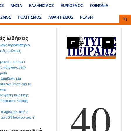
ΟΣ
ΝΗΣΙΑ
ΕΛΛΗΝΙΣΜΟΣ
ΕU/ΚΟΣΜΟΣ
ΚΟΙΝΩΝΙΑ
ΙΣΜΟΣ
ΠΟΛΙΤΙΣΜΟΣ
ΑΘΛΗΤΙΣΜΟΣ
FLASH
ές Ειδήσεις
υακό Φροντιστήριο,
κές ή εθνικές
ηνικού Ερυθρού
υς αστέγους στην
ιραιά
ιλαμβάνει μία
θετική λύση, για τα
νεια
έα φάση πιλοτικής
 Ψηφιακής Κάρτας
ων πληρωμών από e-
από 29 Ιουνίου έως 3