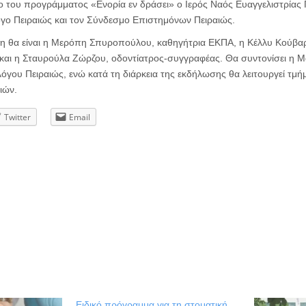
ο του προγράμματος «Ενορία εν δράσει» ο Ιερός Ναός Ευαγγελιστρίας 
ογο Πειραιώς και τον Σύνδεσμο Επιστημόνων Πειραιώς.
η θα είναι η Μερόπη Σπυροπούλου, καθηγήτρια ΕΚΠΑ, η Κέλλυ Κούβαρ
 και η Σταυρούλα Ζώρζου, οδοντίατρος-συγγραφέας. Θα συντονίσει η 
όγου Πειραιώς, ενώ κατά τη διάρκεια της εκδήλωσης θα λειτουργεί τμή
ιών.
Twitter
Email
Ειδικό πρόγραμμα για τη στοματική